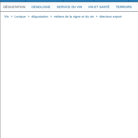
DÉGUSTATION
OENOLOGIE
SERVICE DU VIN
VIN ET SANTÉ
TERROIRS
Vin
>
Lexique
>
dégustation
>
métiers de la vigne et du vin
>
directeur export