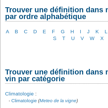
Trouver une définition dans 
par ordre alphabétique
A
B
C
D
E
F
G
H
I
J
K
L
S
T
U
V
W
X
Trouver une définition dans 
vin par catégorie
Climatologie
:
-
Climatologie
(
Meteo de la vigne
)