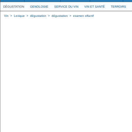
DÉGUSTATION
OENOLOGIE
SERVICE DU VIN
VIN ET SANTÉ
TERROIRS
Vin
>
Lexique
>
dégustation
>
dégustation
>
examen olfactif