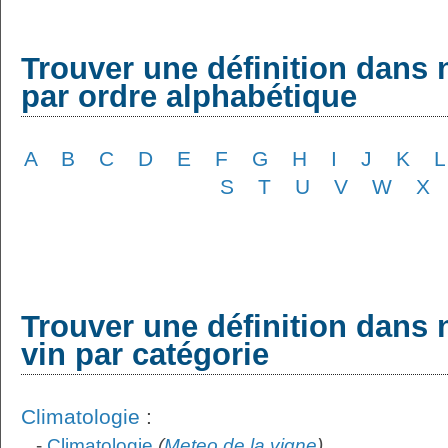
Trouver une définition dans 
par ordre alphabétique
A
B
C
D
E
F
G
H
I
J
K
L
S
T
U
V
W
X
Trouver une définition dans 
vin par catégorie
Climatologie
:
-
Climatologie
(
Meteo de la vigne
)