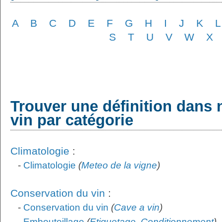
A
B
C
D
E
F
G
H
I
J
K
L
S
T
U
V
W
X
Trouver une définition dans 
vin par catégorie
Climatologie
:
-
Climatologie
(
Meteo de la vigne
)
Conservation du vin
:
-
Conservation du vin
(
Cave a vin
)
-
Embouteillage
(
Etiquetage
,
Conditionnement
)