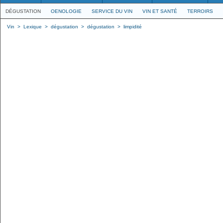
DÉGUSTATION
OENOLOGIE
SERVICE DU VIN
VIN ET SANTÉ
TERROIRS
Vin
>
Lexique
>
dégustation
>
dégustation
>
limpidité