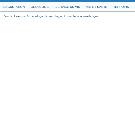
DÉGUSTATION
OENOLOGIE
SERVICE DU VIN
VIN ET SANTÉ
TERROIRS
Vin
>
Lexique
>
œnologie
>
œnologie
>
machine à vendanger