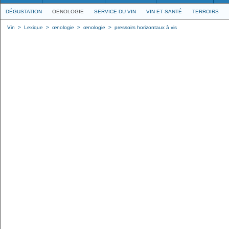
DÉGUSTATION
OENOLOGIE
SERVICE DU VIN
VIN ET SANTÉ
TERROIRS
Vin
>
Lexique
>
œnologie
>
œnologie
>
pressoirs horizontaux à vis