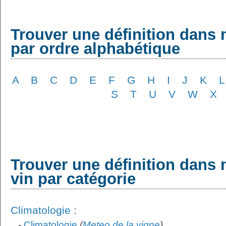
Trouver une définition dans 
par ordre alphabétique
A
B
C
D
E
F
G
H
I
J
K
L
S
T
U
V
W
X
Trouver une définition dans 
vin par catégorie
Climatologie
:
-
Climatologie
(
Meteo de la vigne
)