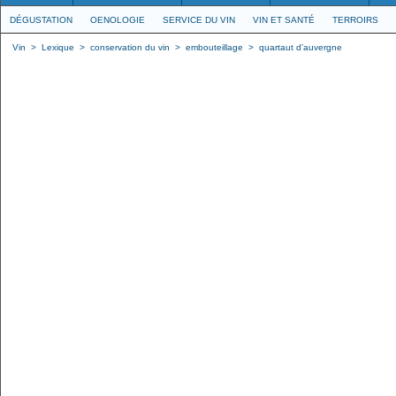
DÉGUSTATION
OENOLOGIE
SERVICE DU VIN
VIN ET SANTÉ
TERROIRS
Vin
>
Lexique
>
conservation du vin
>
embouteillage
>
quartaut d’auvergne