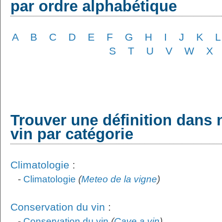
par ordre alphabétique
A
B
C
D
E
F
G
H
I
J
K
L
S
T
U
V
W
X
Trouver une définition dans 
vin par catégorie
Climatologie
:
-
Climatologie
(
Meteo de la vigne
)
Conservation du vin
:
-
Conservation du vin
(
Cave a vin
)