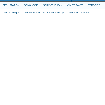
DÉGUSTATION
OENOLOGIE
SERVICE DU VIN
VIN ET SANTÉ
TERROIRS
Vin
>
Lexique
>
conservation du vin
>
embouteillage
>
queue de beaurieux