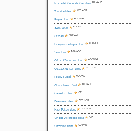
AOC/AOP
Muscadet Côtes de Grandlieu
AOC/AOP
Touraine blanc
AOC/AOP
Bugey blanc
AOC/AOP
Saint-Véran
AOC/AOP
Seyssel
AOC/AOP
Beaujolais Villages blanc
AOC/AOP
Saint-Bris
AOC/AOP
Côtes d'Auvergne blanc
AOC/AOP
Coteaux du Loir blanc
AOC/AOP
Pouilly-Fuissé
AOC/AOP
Alsace blanc Pinot
IGP
Calvados blanc
AOC/AOP
Beaujolais blanc
AOC/AOP
Haut-Poitou blanc
IGP
Vin des Allobroges blanc
AOC/AOP
Cheverny blanc