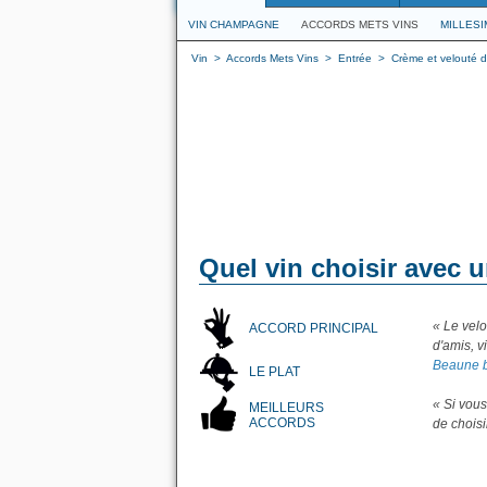
VIN CHAMPAGNE
ACCORDS METS VINS
MILLES
Vin
>
Accords Mets Vins
>
Entrée
>
Crème et velouté 
Quel vin choisir avec u
« Le velo
ACCORD PRINCIPAL
d'amis, v
Beaune 
LE PLAT
« Si vous
MEILLEURS
ACCORDS
de chois