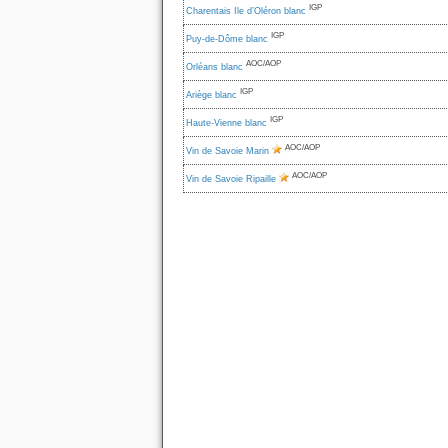
IGP
Charentais Ile d’Oléron blanc
IGP
Puy-de-Dôme blanc
AOC/AOP
Orléans blanc
IGP
Ariège blanc
IGP
Haute-Vienne blanc
AOC/AOP
Vin de Savoie Marin
AOC/AOP
Vin de Savoie Ripaille