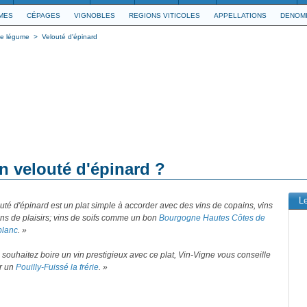
IMES
CÉPAGES
VIGNOBLES
REGIONS VITICOLES
APPELLATIONS
DENOMI
de légume
>
Velouté d'épinard
n velouté d'épinard ?
L
uté d'épinard est un plat simple à accorder avec des vins de copains, vins
ins de plaisirs; vins de soifs comme un bon
Bourgogne Hautes Côtes de
blanc
. »
 souhaitez boire un vin prestigieux avec ce plat, Vin-Vigne vous conseille
ir un
Pouilly-Fuissé la frérie
. »