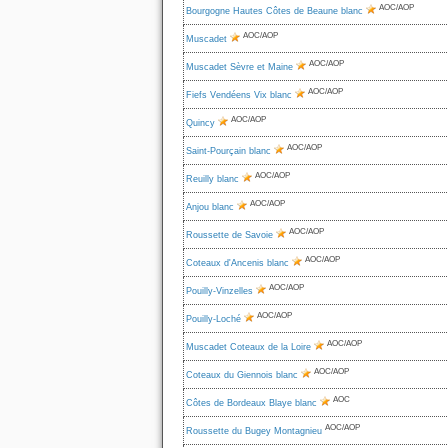
AOC/AOP
Bourgogne Hautes Côtes de Beaune blanc
AOC/AOP
Muscadet
AOC/AOP
Muscadet Sèvre et Maine
AOC/AOP
Fiefs Vendéens Vix blanc
AOC/AOP
Quincy
AOC/AOP
Saint-Pourçain blanc
AOC/AOP
Reuilly blanc
AOC/AOP
Anjou blanc
AOC/AOP
Roussette de Savoie
AOC/AOP
Coteaux d'Ancenis blanc
AOC/AOP
Pouilly-Vinzelles
AOC/AOP
Pouilly-Loché
AOC/AOP
Muscadet Coteaux de la Loire
AOC/AOP
Coteaux du Giennois blanc
AOC
Côtes de Bordeaux Blaye blanc
AOC/AOP
Roussette du Bugey Montagnieu