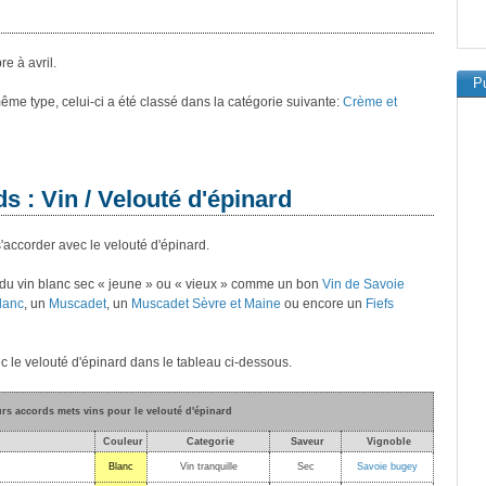
e à avril.
Pu
 même type, celui-ci a été classé dans la catégorie suivante:
Crème et
s : Vin / Velouté d'épinard
s'accorder avec le velouté d'épinard.
 du vin blanc sec « jeune » ou « vieux » comme un bon
Vin de Savoie
lanc
, un
Muscadet
, un
Muscadet Sèvre et Maine
ou encore un
Fiefs
c le velouté d'épinard dans le tableau ci-dessous.
urs accords mets vins pour le velouté d'épinard
Couleur
Categorie
Saveur
Vignoble
Blanc
Vin tranquille
Sec
Savoie bugey