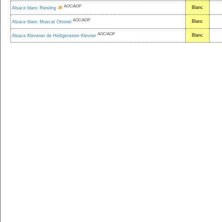
AOC/AOP
Blanc
Alsace blanc Riesling
AOC/AOP
Blanc
Alsace blanc Muscat Ottonel
AOC/AOP
Blanc
Alsace Klevener de Heiligenstein Klevner