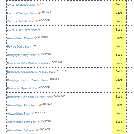
IGP
Blanc
Côtes de Meuse blanc
AOC/AOP
Blanc
Côtes d'Auvergne blanc
AOC/AOP
Blanc
Coteaux du Loir blanc
IGP
Blanc
Coteaux de Coiffy blanc
AOC/AOP
Blanc
Alsace blanc Muscat
IGP
Blanc
Puy-de-Dôme blanc
AOC/AOP
Blanc
Bourgogne Chitry blanc
AOC/AOP
Blanc
Bourgogne Côte Chalonnaise blanc
AOC/AOP
Blanc
Bourgogne Coulanges-la-Vineuse blanc
AOC/AOP
Blanc
Bourgogne Côtes d'Auxerre blanc
AOC/AOP
Blanc
Bourgogne Epineuil blanc
AOC/AOP
Blanc
Bourgogne Côte Saint-Jacques blanc
AOC/AOP
Blanc
Alsace blanc Pinot blanc
AOC/AOP
Blanc
Alsace blanc Pinot
AOC/AOP
Blanc
Alsace blanc Pinot Gris
AOC/AOP
Blanc
Alsace blanc Sylvaner