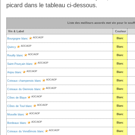
picard dans le tableau ci-dessous.
Liste des meilleurs accords met vin pour le souff
Vin & Label
Couleur
AOC/AOP
Blanc
Bourgogne blanc
AOC/AOP
Blanc
Quincy
AOC/AOP
Blanc
Reuilly blanc
AOC/AOP
Blanc
Saint-Pourçain blanc
AOC/AOP
Blanc
Anjou blanc
AOC/AOP
Blanc
Coteaux champenois blanc
AOC/AOP
Blanc
Coteaux du Giennois blanc
AOC/AOP
Blanc
Côtes de Blaye
AOC/AOP
Blanc
Côtes de Toul blanc
AOC/AOP
Blanc
Moselle blanc
AOC/AOP
Blanc
Bordeaux blanc
AOC/AOP
Blanc
Coteaux du Vendômois blanc