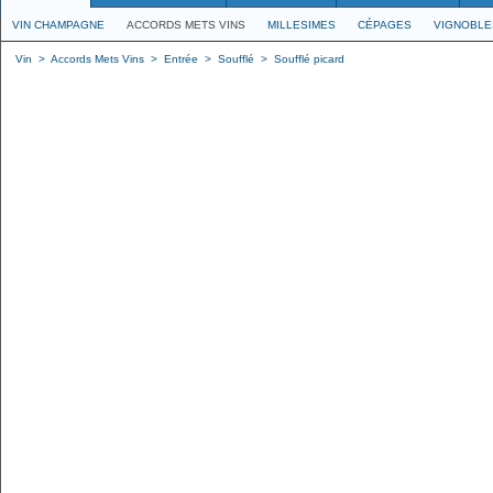
VIN CHAMPAGNE
ACCORDS METS VINS
MILLESIMES
CÉPAGES
VIGNOBLE
Vin
>
Accords Mets Vins
>
Entrée
>
Soufflé
>
Soufflé picard