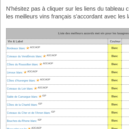
N'hésitez pas à cliquer sur les liens du tableau 
les meilleurs vins français s'accordant avec les 
Liste des meilleurs accords met vin pour les lasagnes
Vin & Label
Couleur
AOC/AOP
Blanc
Bordeaux blanc
AOC/AOP
Blanc
Coteaux du Vendômois blanc
AOC/AOP
Blanc
Côtes du Roussillon blanc
AOC/AOP
Blanc
Limoux blanc
AOC/AOP
Blanc
Côtes d'Auvergne blanc
AOC/AOP
Blanc
Coteaux du Loir blanc
IGP
Blanc
Sable de Camargue blanc
IGP
Blanc
Côtes de la Charité blanc
IGP
Blanc
Coteaux du Cher et de l'Arnon blanc
IGP
Blanc
Bouches-du-Rhone blanc
AOC/AOP
Blanc