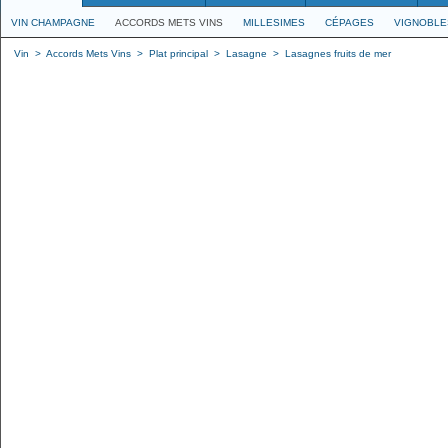
VIN CHAMPAGNE
ACCORDS METS VINS
MILLESIMES
CÉPAGES
VIGNOBLE
Vin
>
Accords Mets Vins
>
Plat principal
>
Lasagne
>
Lasagnes fruits de mer