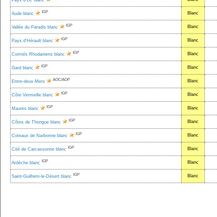
Pays d'Oc blanc
IGP
Blanc
Aude blanc
IGP
Blanc
Vallée du Paradis blanc
IGP
Blanc
Pays d'Hérault blanc
IGP
Blanc
Comtés Rhodaniens blanc
IGP
Blanc
Gard blanc
AOC/AOP
Blanc
Entre-deux-Mers
IGP
Blanc
Côte Vermeille blanc
IGP
Blanc
Maures blanc
IGP
Blanc
Côtes de Thongue blanc
IGP
Blanc
Coteaux de Narbonne blanc
IGP
Blanc
Cité de Carcassonne blanc
IGP
Blanc
Ardèche blanc
IGP
Blanc
Saint-Guilhem-le-Désert blanc