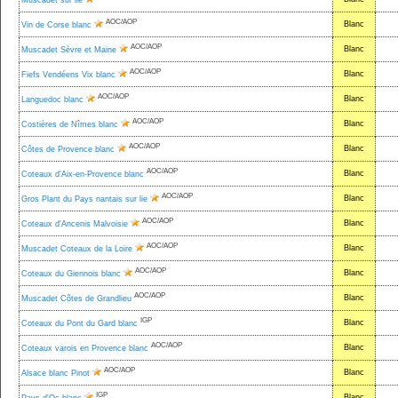
Muscadet sur lie
AOC/AOP
Blanc
Vin de Corse blanc
AOC/AOP
Blanc
Muscadet Sèvre et Maine
AOC/AOP
Blanc
Fiefs Vendéens Vix blanc
AOC/AOP
Blanc
Languedoc blanc
AOC/AOP
Blanc
Costières de Nîmes blanc
AOC/AOP
Blanc
Côtes de Provence blanc
AOC/AOP
Blanc
Coteaux d'Aix-en-Provence blanc
AOC/AOP
Blanc
Gros Plant du Pays nantais sur lie
AOC/AOP
Blanc
Coteaux d'Ancenis Malvoisie
AOC/AOP
Blanc
Muscadet Coteaux de la Loire
AOC/AOP
Blanc
Coteaux du Giennois blanc
AOC/AOP
Blanc
Muscadet Côtes de Grandlieu
IGP
Blanc
Coteaux du Pont du Gard blanc
AOC/AOP
Blanc
Coteaux varois en Provence blanc
AOC/AOP
Blanc
Alsace blanc Pinot
IGP
Blanc