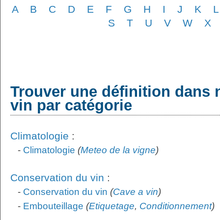
A
B
C
D
E
F
G
H
I
J
K
L
S
T
U
V
W
X
Trouver une définition dans 
vin par catégorie
Climatologie
:
-
Climatologie
(
Meteo de la vigne
)
Conservation du vin
:
-
Conservation du vin
(
Cave a vin
)
-
Embouteillage
(
Etiquetage
,
Conditionnement
)