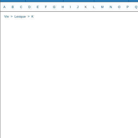
A
B
C
D
E
F
G
H
I
J
K
L
M
N
O
P
Q
Vin
>
Lexique
>
K