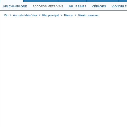
VIN CHAMPAGNE
ACCORDS METS VINS
MILLESIMES
CÉPAGES
VIGNOBLE
Vin
>
Accords Mets Vins
>
Plat principal
>
Risotto
>
Risotto saumon