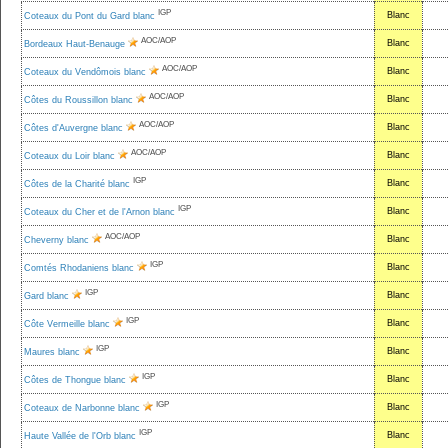
IGP
Blanc
Coteaux du Pont du Gard blanc
AOC/AOP
Blanc
Bordeaux Haut-Benauge
AOC/AOP
Blanc
Coteaux du Vendômois blanc
AOC/AOP
Blanc
Côtes du Roussillon blanc
AOC/AOP
Blanc
Côtes d'Auvergne blanc
AOC/AOP
Blanc
Coteaux du Loir blanc
IGP
Blanc
Côtes de la Charité blanc
IGP
Blanc
Coteaux du Cher et de l'Arnon blanc
AOC/AOP
Blanc
Cheverny blanc
IGP
Blanc
Comtés Rhodaniens blanc
IGP
Blanc
Gard blanc
IGP
Blanc
Côte Vermeille blanc
IGP
Blanc
Maures blanc
IGP
Blanc
Côtes de Thongue blanc
IGP
Blanc
Coteaux de Narbonne blanc
IGP
Blanc
Haute Vallée de l'Orb blanc