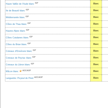
IGP
Blanc
Haute Vallée de l'Aude blanc
IGP
Blanc
Ile de Beauté blanc
IGP
Blanc
Méditerranée blanc
IGP
Blanc
Côtes de Thau blanc
IGP
Blanc
Hautes-Alpes blanc
IGP
Blanc
Côtes Catalanes blanc
IGP
Blanc
Côtes du Brian blanc
IGP
Blanc
Coteaux d'Ensérune blanc
IGP
Blanc
Coteaux de Peyriac blanc
IGP
Blanc
Coteaux du Libron blanc
AOC/AOP
Blanc
Mâcon blanc
AOC/AOP
Blanc
Languedoc Picpoul de Pinet