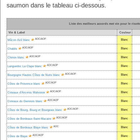
saumon dans le tableau ci-dessous.
Liste des meilleurs accords met vin pour le risot
Vin & Label
Couleur
AOC/AOP
Blanc
Mâcon Azé blanc
AOC/AOP
Blanc
Chablis
AOC/AOP
Blanc
Chinon blanc
AOC/AOP
Blanc
Languedoc La Clape blanc
AOC/AOP
Blanc
Bourgogne Hautes Côtes de Nuits blanc
AOC/AOP
Blanc
Côtes de Provence blanc
AOC/AOP
Blanc
Coteaux d'Ancenis Malvoisie
AOC/AOP
Blanc
Coteaux du Giennois blanc
AOC/AOP
Blanc
Côtes de Bourg, Bourg et Bourgeais blanc
AOC/AOP
Blanc
Côtes de Bordeaux-Saint-Macaire
AOC
Blanc
Côtes de Bordeaux Blaye blanc
AOC/AOP
Blanc
Côtes de Blaye