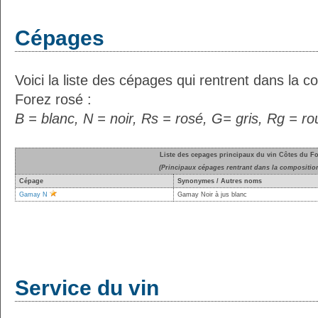
Cépages
Voici la liste des cépages qui rentrent dans la 
Forez rosé :
B = blanc, N = noir, Rs = rosé, G= gris, Rg = r
Liste des cepages principaux du vin Côtes du Fo
(Principaux cépages rentrant dans la compositio
Cépage
Synonymes / Autres noms
Gamay N
Gamay Noir à jus blanc
Service du vin