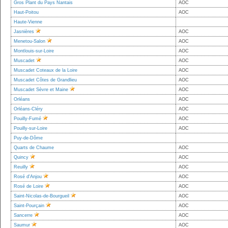
Gros Plant du Pays Nantais
AOC
Haut-Poitou
AOC
Haute-Vienne
Jasnières
AOC
Menetou-Salon
AOC
Montlouis-sur-Loire
AOC
Muscadet
AOC
Muscadet Coteaux de la Loire
AOC
Muscadet Côtes de Grandlieu
AOC
Muscadet Sèvre et Maine
AOC
Orléans
AOC
Orléans-Cléry
AOC
Pouilly-Fumé
AOC
Pouilly-sur-Loire
AOC
Puy-de-Dôme
Quarts de Chaume
AOC
Quincy
AOC
Reuilly
AOC
Rosé d'Anjou
AOC
Rosé de Loire
AOC
Saint-Nicolas-de-Bourgueil
AOC
Saint-Pourçain
AOC
Sancerre
AOC
Saumur
AOC