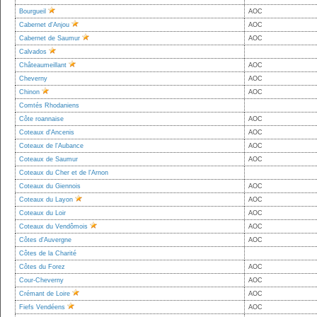
Bourgueil
AOC
Cabernet d'Anjou
AOC
Cabernet de Saumur
AOC
Calvados
Châteaumeillant
AOC
Cheverny
AOC
Chinon
AOC
Comtés Rhodaniens
Côte roannaise
AOC
Coteaux d'Ancenis
AOC
Coteaux de l'Aubance
AOC
Coteaux de Saumur
AOC
Coteaux du Cher et de l'Arnon
Coteaux du Giennois
AOC
Coteaux du Layon
AOC
Coteaux du Loir
AOC
Coteaux du Vendômois
AOC
Côtes d'Auvergne
AOC
Côtes de la Charité
Côtes du Forez
AOC
Cour-Cheverny
AOC
Crémant de Loire
AOC
Fiefs Vendéens
AOC