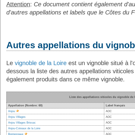
Attention
:
Ce document contient également d'au
d'autres appellations et labels que le Côtes du 
Autres appellations du vignobl
Le
vignoble de la Loire
est un vignoble situé à l'
dessous la liste des autres appellations viticoles
également produits dans ce même vignoble.
Liste des appellations viticoles du vignoble de 
Appellation (Nombre: 60)
Label français
Anjou
AOC
Anjou Villages
AOC
Anjou Villages Brissac
AOC
Anjou-Coteaux de la Loire
AOC
Bonnezeaux
AOC