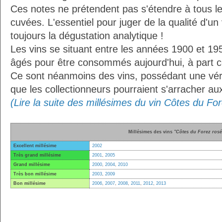
Ces notes ne prétendent pas s'étendre à tous le
cuvées. L'essentiel pour juger de la qualité d'un
toujours la dégustation analytique !
Les vins se situant entre les années 1900 et 19
âgés pour être consommés aujourd'hui, à part ce
Ce sont néanmoins des vins, possédant une vérit
que les collectionneurs pourraient s'arracher a
(Lire la suite des millésimes du vin Côtes du Fo
Millésimes des vins
"Côtes du Forez rosé
Excellent millésime
2002
Très grand millésime
2001
,
2005
Grand millésime
2000
,
2004
,
2010
Très bon millésime
2003
,
2009
Bon millésime
2006
,
2007
,
2008
,
2011
,
2012
,
2013