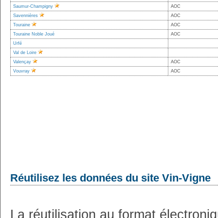
Saumur-Champigny
AOC
Savennières
AOC
Touraine
AOC
Touraine Noble Joué
AOC
Urfé
Val de Loire
Valençay
AOC
Vouvray
AOC
Réutilisez les données du site Vin-Vigne
La réutilisation au format électron