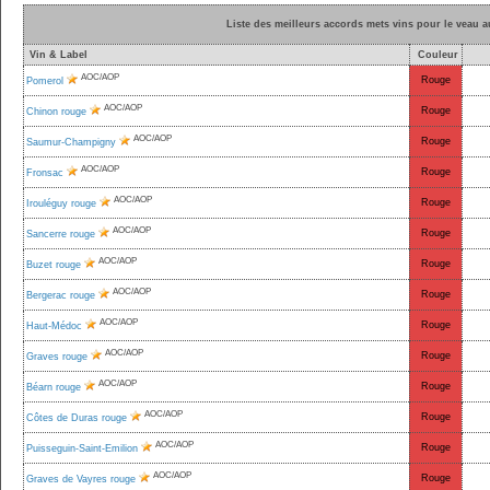
Liste des meilleurs accords mets vins pour le veau 
Vin & Label
Couleur
AOC/AOP
Rouge
Pomerol
AOC/AOP
Rouge
Chinon rouge
AOC/AOP
Rouge
Saumur-Champigny
AOC/AOP
Rouge
Fronsac
AOC/AOP
Rouge
Irouléguy rouge
AOC/AOP
Rouge
Sancerre rouge
AOC/AOP
Rouge
Buzet rouge
AOC/AOP
Rouge
Bergerac rouge
AOC/AOP
Rouge
Haut-Médoc
AOC/AOP
Rouge
Graves rouge
AOC/AOP
Rouge
Béarn rouge
AOC/AOP
Rouge
Côtes de Duras rouge
AOC/AOP
Rouge
Puisseguin-Saint-Emilion
AOC/AOP
Rouge
Graves de Vayres rouge