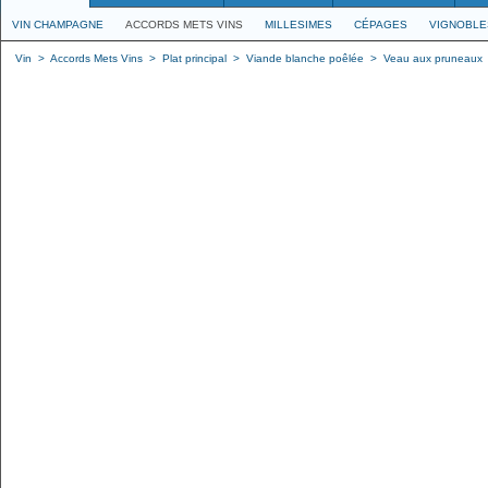
VIN CHAMPAGNE
ACCORDS METS VINS
MILLESIMES
CÉPAGES
VIGNOBLE
Vin
>
Accords Mets Vins
>
Plat principal
>
Viande blanche poêlée
>
Veau aux pruneaux