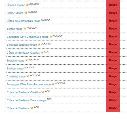
AOC/AOP
Rouge
Canon Fronsac
AOC/AOP
Rouge
Listrac-Médoc
AOC/AOP
Rouge
Côtes du Marmandais rouge
AOC/AOP
Rouge
Tursan rouge
AOC/AOP
Rouge
Bourgogne Côte Chalonnaise rouge
AOC/AOP
Rouge
Bordeaux supérieur rouge
AOC
Rouge
Côtes de Bordeaux Cadillac
AOC/AOP
Rouge
Touraine rouge
AOC/AOP
Rouge
Brulhois rouge
AOC/AOP
Rouge
Cheverny rouge
AOC/AOP
Rouge
Bourgogne Côte Saint-Jacques rouge
AOC
Rouge
Côtes de Bordeaux Castillon
AOC
Rouge
Côtes de Bordeaux Francs rouge
AOC
Rouge
Côtes de Bordeaux