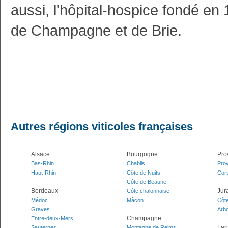
aussi, l'hôpital-hospice fondé e
de Champagne et de Brie.
Autres régions viticoles françaises
Alsace
Bourgogne
Pro
Bas-Rhin
Chablis
Pro
Haut-Rhin
Côte de Nuits
Cor
Côte de Beaune
Bordeaux
Jur
Côte chalonnaise
Médoc
Mâcon
Côt
Graves
Arbo
Champagne
Entre-deux-Mers
Lan
Sauternes
Montagne de Reims