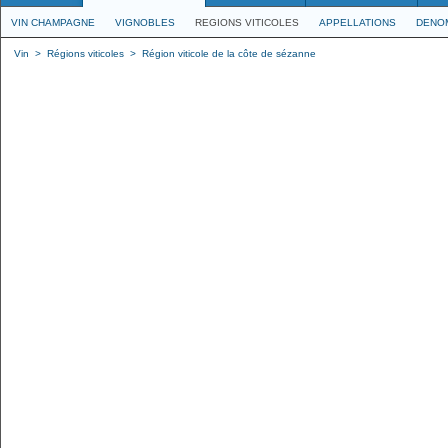
VIN CHAMPAGNE
VIGNOBLES
REGIONS VITICOLES
APPELLATIONS
DENO
Vin
>
Régions viticoles
>
Région viticole de la côte de sézanne