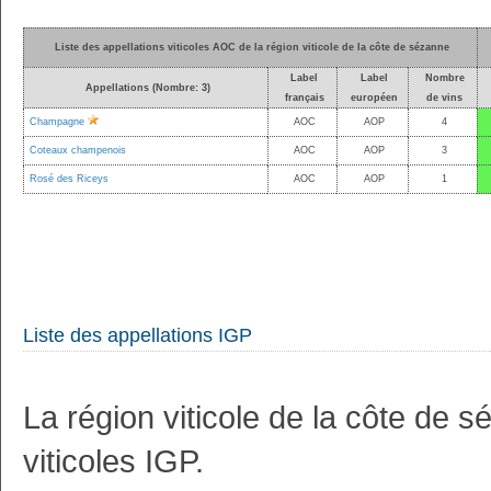
Liste des appellations viticoles AOC de la région viticole de la côte de sézanne
Label
Label
Nombre
Appellations (Nombre: 3)
français
européen
de vins
Champagne
AOC
AOP
4
Coteaux champenois
AOC
AOP
3
Rosé des Riceys
AOC
AOP
1
Liste des appellations IGP
La région viticole de la côte de 
viticoles IGP.