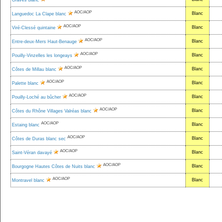
Graves blanc
AOC/AOP
Blanc
Languedoc La Clape blanc
AOC/AOP
Blanc
Viré-Clessé quintaine
AOC/AOP
Blanc
Entre-deux-Mers Haut-Benauge
AOC/AOP
Blanc
Pouilly-Vinzelles les longeays
AOC/AOP
Blanc
Côtes de Millau blanc
AOC/AOP
Blanc
Palette blanc
AOC/AOP
Blanc
Pouilly-Loché au bûcher
AOC/AOP
Blanc
Côtes du Rhône Villages Valréas blanc
AOC/AOP
Blanc
Estaing blanc
AOC/AOP
Blanc
Côtes de Duras blanc sec
AOC/AOP
Blanc
Saint-Véran davayé
AOC/AOP
Blanc
Bourgogne Hautes Côtes de Nuits blanc
AOC/AOP
Blanc
Montravel blanc