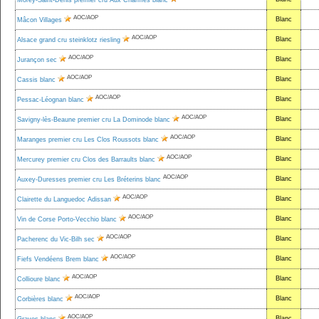
Morey-Saint-Denis premier cru Aux Charmes blanc
AOC/AOP
Blanc
Mâcon Villages
AOC/AOP
Blanc
Alsace grand cru steinklotz riesling
AOC/AOP
Blanc
Jurançon sec
AOC/AOP
Blanc
Cassis blanc
AOC/AOP
Blanc
Pessac-Léognan blanc
AOC/AOP
Blanc
Savigny-lès-Beaune premier cru La Dominode blanc
AOC/AOP
Blanc
Maranges premier cru Les Clos Roussots blanc
AOC/AOP
Blanc
Mercurey premier cru Clos des Barraults blanc
AOC/AOP
Blanc
Auxey-Duresses premier cru Les Bréterins blanc
AOC/AOP
Blanc
Clairette du Languedoc Adissan
AOC/AOP
Blanc
Vin de Corse Porto-Vecchio blanc
AOC/AOP
Blanc
Pacherenc du Vic-Bilh sec
AOC/AOP
Blanc
Fiefs Vendéens Brem blanc
AOC/AOP
Blanc
Collioure blanc
AOC/AOP
Blanc
Corbières blanc
AOC/AOP
Blanc