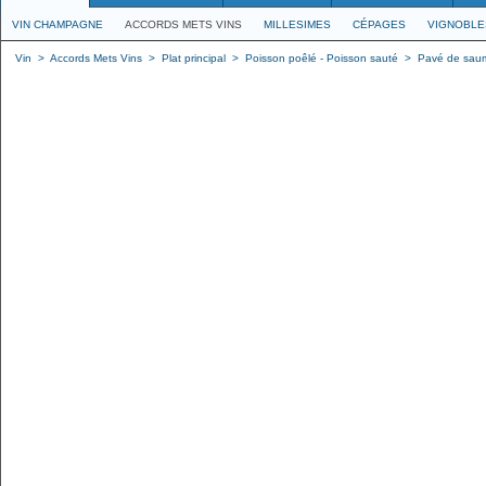
VIN CHAMPAGNE
ACCORDS METS VINS
MILLESIMES
CÉPAGES
VIGNOBLE
Vin
>
Accords Mets Vins
>
Plat principal
>
Poisson poêlé - Poisson sauté
>
Pavé de saum