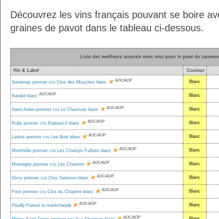
Découvrez les vins français pouvant se boire a
graines de pavot dans le tableau ci-dessous.
Liste des meilleurs accords mets vins pour le pavé de saumon
Vin & Label
Couleur
AOC/AOP
Blanc
Santenay premier cru Clos des Mouches blanc
AOC/AOP
Blanc
Bandol blanc
AOC/AOP
Blanc
Saint-Aubin premier cru Le Charmois blanc
AOC/AOP
Blanc
Rully premier cru Rabourcé blanc
AOC/AOP
Blanc
Ladoix premier cru Les Buis blanc
AOC/AOP
Blanc
Monthélie premier cru Les Champs Fulliots blanc
AOC/AOP
Blanc
Montagny premier cru Les Chaniots
AOC/AOP
Blanc
Givry premier cru Clos Salomon blanc
AOC/AOP
Blanc
Fixin premier cru Clos du Chapitre blanc
AOC/AOP
Blanc
Pouilly-Fuissé la maréchaude
AOC/AOP
Blanc