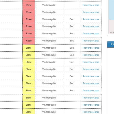
Rosé
Vin tranquille
Provence-corse
Rosé
Vin tranquille
Provence-corse
Rosé
Vin tranquille
Sec
Provence-corse
Rosé
Vin tranquille
Sec
Provence-corse
Rosé
Vin tranquille
Sec
Provence-corse
Rosé
Vin tranquille
Sec
Provence-corse
Pu
Blanc
Vin tranquille
Sec
Provence-corse
Blanc
Vin tranquille
Sec
Provence-corse
Blanc
Vin tranquille
Sec
Provence-corse
Blanc
Vin tranquille
Sec
Provence-corse
Blanc
Vin tranquille
Sec
Provence-corse
Blanc
Vin tranquille
Sec
Provence-corse
Blanc
Vin tranquille
Sec
Provence-corse
Blanc
Vin tranquille
Provence-corse
Blanc
Vin tranquille
Provence-corse
Blanc
Vin tranquille
Provence-corse