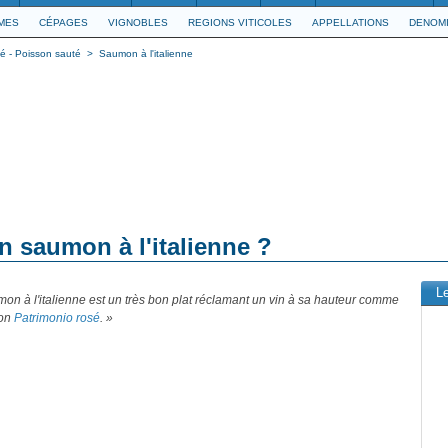
IMES
CÉPAGES
VIGNOBLES
REGIONS VITICOLES
APPELLATIONS
DENOMI
é - Poisson sauté
>
Saumon à l'italienne
n saumon à l'italienne ?
L
on à l'italienne est un très bon plat réclamant un vin à sa hauteur comme
bon
Patrimonio rosé
. »