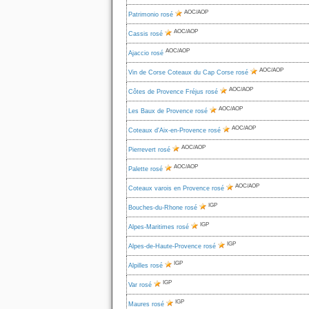
AOC/AOP
Patrimonio rosé
AOC/AOP
Cassis rosé
AOC/AOP
Ajaccio rosé
AOC/AOP
Vin de Corse Coteaux du Cap Corse rosé
AOC/AOP
Côtes de Provence Fréjus rosé
AOC/AOP
Les Baux de Provence rosé
AOC/AOP
Coteaux d'Aix-en-Provence rosé
AOC/AOP
Pierrevert rosé
AOC/AOP
Palette rosé
AOC/AOP
Coteaux varois en Provence rosé
IGP
Bouches-du-Rhone rosé
IGP
Alpes-Maritimes rosé
IGP
Alpes-de-Haute-Provence rosé
IGP
Alpilles rosé
IGP
Var rosé
IGP
Maures rosé