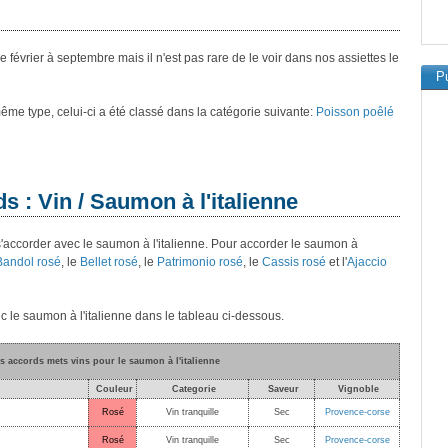
février à septembre mais il n'est pas rare de le voir dans nos assiettes le
Pu
 même type, celui-ci a été classé dans la catégorie suivante:
Poisson poêlé
s : Vin / Saumon à l'italienne
 s'accorder avec le saumon à l'italienne. Pour accorder le saumon à
Bandol rosé
, le
Bellet rosé
, le
Patrimonio rosé
, le
Cassis rosé
et l'
Ajaccio
c le saumon à l'italienne dans le tableau ci-dessous.
rs accords mets vins pour le saumon à l'italienne
Couleur
Categorie
Saveur
Vignoble
Rosé
Vin tranquille
Sec
Provence-corse
Rosé
Vin tranquille
Sec
Provence-corse