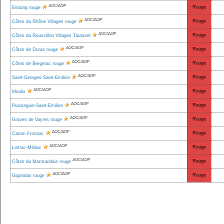
AOC/AOP
Rouge
Estaing rouge
AOC/AOP
Rouge
Côtes du Rhône Villages rouge
AOC/AOP
Rouge
Côtes du Roussillon Villages Tautavel
AOC/AOP
Rouge
Côtes de Duras rouge
AOC/AOP
Rouge
Côtes de Bergerac rouge
AOC/AOP
Rouge
Saint-Georges-Saint-Emilion
AOC/AOP
Rouge
Moulis
AOC/AOP
Rouge
Puisseguin-Saint-Emilion
AOC/AOP
Rouge
Graves de Vayres rouge
AOC/AOP
Rouge
Canon Fronsac
AOC/AOP
Rouge
Listrac-Médoc
AOC/AOP
Rouge
Côtes du Marmandais rouge
AOC/AOP
Rouge
Gigondas rouge