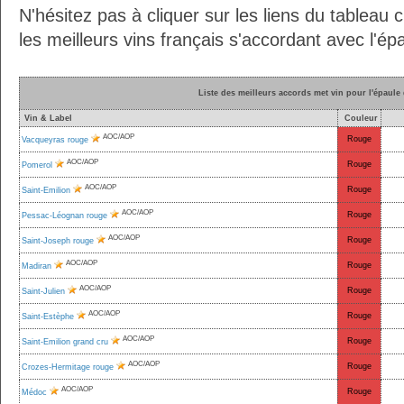
N'hésitez pas à cliquer sur les liens du tableau 
les meilleurs vins français s'accordant avec l'épa
Liste des meilleurs accords met vin pour l'épaule
Vin & Label
Couleur
AOC/AOP
Rouge
Vacqueyras rouge
AOC/AOP
Rouge
Pomerol
AOC/AOP
Rouge
Saint-Emilion
AOC/AOP
Rouge
Pessac-Léognan rouge
AOC/AOP
Rouge
Saint-Joseph rouge
AOC/AOP
Rouge
Madiran
AOC/AOP
Rouge
Saint-Julien
AOC/AOP
Rouge
Saint-Estèphe
AOC/AOP
Rouge
Saint-Emilion grand cru
AOC/AOP
Rouge
Crozes-Hermitage rouge
AOC/AOP
Rouge
Médoc