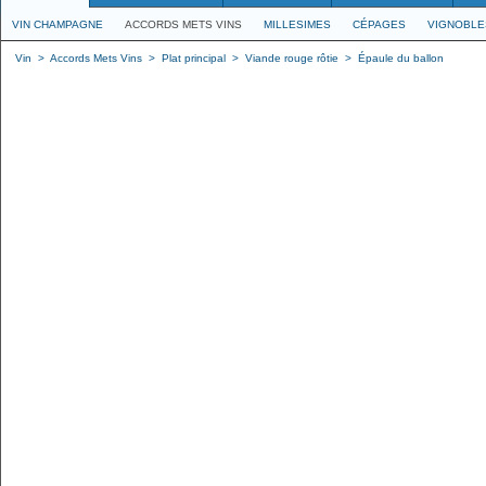
VIN CHAMPAGNE
ACCORDS METS VINS
MILLESIMES
CÉPAGES
VIGNOBLE
Vin
>
Accords Mets Vins
>
Plat principal
>
Viande rouge rôtie
>
Épaule du ballon