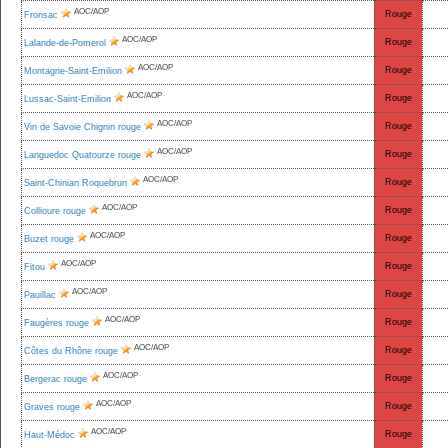
AOC/AOP
Rouge
Fronsac
AOC/AOP
Rouge
Lalande-de-Pomerol
AOC/AOP
Rouge
Montagne-Saint-Emilion
AOC/AOP
Rouge
Lussac-Saint-Emilion
AOC/AOP
Rouge
Vin de Savoie Chignin rouge
AOC/AOP
Rouge
Languedoc Quatourze rouge
AOC/AOP
Rouge
Saint-Chinian Roquebrun
AOC/AOP
Rouge
Collioure rouge
AOC/AOP
Rouge
Buzet rouge
AOC/AOP
Rouge
Fitou
AOC/AOP
Rouge
Pauillac
AOC/AOP
Rouge
Faugères rouge
AOC/AOP
Rouge
Côtes du Rhône rouge
AOC/AOP
Rouge
Bergerac rouge
AOC/AOP
Rouge
Graves rouge
AOC/AOP
Rouge
Haut-Médoc