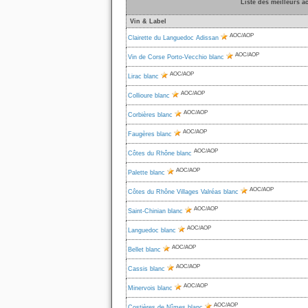
Liste des meilleurs 
Vin & Label
AOC/AOP
Clairette du Languedoc Adissan
AOC/AOP
Vin de Corse Porto-Vecchio blanc
AOC/AOP
Lirac blanc
AOC/AOP
Collioure blanc
AOC/AOP
Corbières blanc
AOC/AOP
Faugères blanc
AOC/AOP
Côtes du Rhône blanc
AOC/AOP
Palette blanc
AOC/AOP
Côtes du Rhône Villages Valréas blanc
AOC/AOP
Saint-Chinian blanc
AOC/AOP
Languedoc blanc
AOC/AOP
Bellet blanc
AOC/AOP
Cassis blanc
AOC/AOP
Minervois blanc
AOC/AOP
Costières de Nîmes blanc