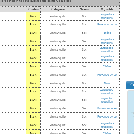
accords mets vins pour la brandade de morue nicoise
Couleur
Categorie
Saveur
Vignoble
Languedoc-
Blanc
Vin tranquille
Sec
roussillon
Blanc
Vin tranquille
Sec
Provence-corse
Blanc
Vin tranquille
Sec
Rhône
Languedoc-
Blanc
Vin tranquille
Sec
roussillon
Languedoc-
Blanc
Vin tranquille
Sec
roussillon
Languedoc-
Blanc
Vin tranquille
Sec
roussillon
Blanc
Vin tranquille
Sec
Rhône
Blanc
Vin tranquille
Sec
Provence-corse
Blanc
Vin tranquille
Sec
Rhône
C
Languedoc-
Blanc
Vin tranquille
Sec
roussillon
Languedoc-
Blanc
Vin tranquille
Sec
roussillon
Blanc
Vin tranquille
Sec
Provence-corse
Blanc
Vin tranquille
Sec
Provence-corse
Languedoc-
Blanc
Vin tranquille
Sec
roussillon
Blanc
Vin tranquille
Sec
Rhône