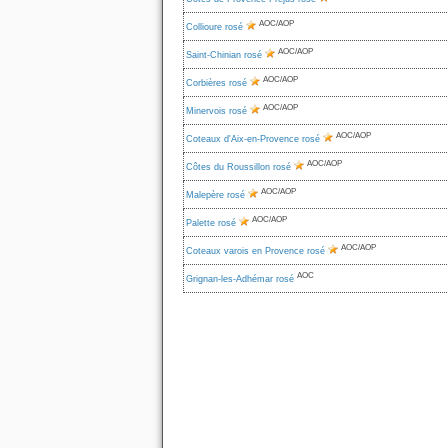
AOC/AOP
Collioure rosé
AOC/AOP
Saint-Chinian rosé
AOC/AOP
Corbières rosé
AOC/AOP
Minervois rosé
AOC/AOP
Coteaux d'Aix-en-Provence rosé
AOC/AOP
Côtes du Roussillon rosé
AOC/AOP
Malepère rosé
AOC/AOP
Palette rosé
AOC/AOP
Coteaux varois en Provence rosé
AOC
Grignan-les-Adhémar rosé