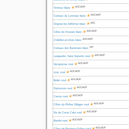
AOC/AOP
Ventoux blanc
AOC/AOP
Coteaux du Lyonnais blanc
AOC
Grignan-les-Adhémar blanc
AOC/AOP
Côtes du Vivarais blanc
AOC/AOP
Châtillon-en-Diois blanc
IGP
Coteaux des Baronnies blanc
AOC/AOP
Languedoc Saint-Saturnin rosé
AOC/AOP
Vacqueyras rosé
AOC/AOP
Lirac rosé
AOC/AOP
Bellet rosé
AOC/AOP
Patrimonio rosé
AOC/AOP
Cassis rosé
AOC/AOP
Côtes du Rhône Villages rosé
AOC/AOP
Vin de Corse Calvi rosé
AOC/AOP
Bandol rosé
AOC/AOP
Côtes de Provence Fréjus rosé