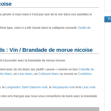
coise
janvier à mars mais il n'est pas rare de le voir dans nos assiettes le
Pu
 même type, celui-ci a été classé dans la catégorie suivante:
Gratin de
ds : Vin / Brandade de morue nicoise
ant s'accorder avec la brandade de morue nicoise.
ment avec du vin blanc sec plutôt « jeune » comme un bon
Clairette du
hio blanc
, un
Lirac blanc
, un
Collioure blanc
ou encore un
Corbières
s: le
Languedoc Saint-Saturnin rosé
, le
Vacqueyras rosé
et le
Lirac rosé
.
te des vins français que nous vous conseillons de boire avec la brandade