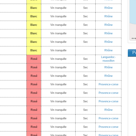
Blanc
Vin tranquille
Sec
Rhône
Blanc
Vin tranquille
Sec
Rhône
Blanc
Vin tranquille
Sec
Rhône
Blanc
Vin tranquille
Sec
Rhône
Blanc
Vin tranquille
Sec
Rhône
Blanc
Vin tranquille
Rhône
Pu
Languedoc-
Rosé
Vin tranquille
Sec
roussillon
Rosé
Vin tranquille
Sec
Rhône
Rosé
Vin tranquille
Sec
Rhône
Rosé
Vin tranquille
Sec
Provence-corse
Rosé
Vin tranquille
Sec
Provence-corse
Rosé
Vin tranquille
Sec
Provence-corse
Rosé
Vin tranquille
Sec
Rhône
Rosé
Vin tranquille
Sec
Provence-corse
Rosé
Vin tranquille
Sec
Provence-corse
Rosé
Vin tranquille
Sec
Provence-corse