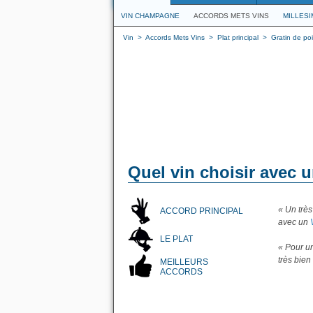
VIN CHAMPAGNE
ACCORDS METS VINS
MILLES
Vin
>
Accords Mets Vins
>
Plat principal
>
Gratin de po
Quel vin choisir avec 
« Un trè
ACCORD PRINCIPAL
avec un
LE PLAT
« Pour u
très bie
MEILLEURS
ACCORDS