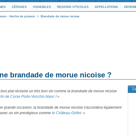
IMES
CÉPAGES
VIGNOBLES
REGIONS VITICOLES
APPELLATIONS
DENOMI
isson - Hachis de poisson
>
Brandade de morue nicoise
une brandade de morue nicoise ?
L
s bon plat réclame un très bon vin comme la brandade de morue nicoise
Vin de Corse Porto-Vecchio blanc
! »
ne grande occasion, la brandade de morue nicoise s'accordera également
n avec un vin prestigieux comme
le Château-Grillet
. »