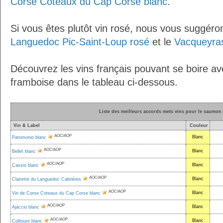
Corse Coteaux du Cap Corse blanc
.
Si vous êtes plutôt vin rosé, nous vous suggéro
Languedoc Pic-Saint-Loup rosé
et le
Vacqueyra
Découvrez les vins français pouvant se boire av
framboise dans le tableau ci-dessous.
Liste des meilleurs accords mets vins pour le saumon 
Vin & Label
Couleur
AOC/AOP
Blanc
Patrimonio blanc
AOC/AOP
Blanc
Bellet blanc
AOC/AOP
Blanc
Cassis blanc
AOC/AOP
Blanc
Clairette du Languedoc Cabrières
AOC/AOP
Blanc
Vin de Corse Coteaux du Cap Corse blanc
AOC/AOP
Blanc
Ajaccio blanc
AOC/AOP
Blanc
Collioure blanc