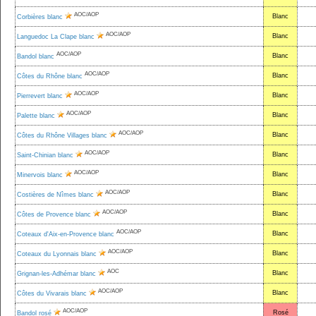
AOC/AOP
Blanc
Corbières blanc
AOC/AOP
Blanc
Languedoc La Clape blanc
AOC/AOP
Blanc
Bandol blanc
AOC/AOP
Blanc
Côtes du Rhône blanc
AOC/AOP
Blanc
Pierrevert blanc
AOC/AOP
Blanc
Palette blanc
AOC/AOP
Blanc
Côtes du Rhône Villages blanc
AOC/AOP
Blanc
Saint-Chinian blanc
AOC/AOP
Blanc
Minervois blanc
AOC/AOP
Blanc
Costières de Nîmes blanc
AOC/AOP
Blanc
Côtes de Provence blanc
AOC/AOP
Blanc
Coteaux d'Aix-en-Provence blanc
AOC/AOP
Blanc
Coteaux du Lyonnais blanc
AOC
Blanc
Grignan-les-Adhémar blanc
AOC/AOP
Blanc
Côtes du Vivarais blanc
AOC/AOP
Rosé
Bandol rosé