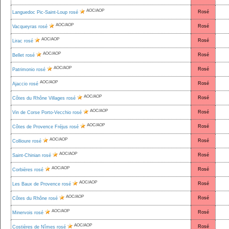
AOC/AOP
Rosé
Languedoc Pic-Saint-Loup rosé
AOC/AOP
Rosé
Vacqueyras rosé
AOC/AOP
Rosé
Lirac rosé
AOC/AOP
Rosé
Bellet rosé
AOC/AOP
Rosé
Patrimonio rosé
AOC/AOP
Rosé
Ajaccio rosé
AOC/AOP
Rosé
Côtes du Rhône Villages rosé
AOC/AOP
Rosé
Vin de Corse Porto-Vecchio rosé
AOC/AOP
Rosé
Côtes de Provence Fréjus rosé
AOC/AOP
Rosé
Collioure rosé
AOC/AOP
Rosé
Saint-Chinian rosé
AOC/AOP
Rosé
Corbières rosé
AOC/AOP
Rosé
Les Baux de Provence rosé
AOC/AOP
Rosé
Côtes du Rhône rosé
AOC/AOP
Rosé
Minervois rosé
AOC/AOP
Rosé
Costières de Nîmes rosé