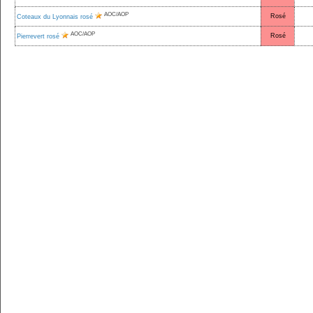
AOC/AOP
Rosé
Coteaux du Lyonnais rosé
AOC/AOP
Rosé
Pierrevert rosé