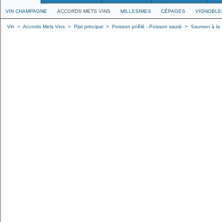
VIN CHAMPAGNE
ACCORDS METS VINS
MILLESIMES
CÉPAGES
VIGNOBLE
Vin
>
Accords Mets Vins
>
Plat principal
>
Poisson poêlé - Poisson sauté
>
Saumon à la 