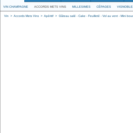
VIN CHAMPAGNE
ACCORDS METS VINS
MILLESIMES
CÉPAGES
VIGNOBLE
Vin
>
Accords Mets Vins
>
Apéritif
>
Gâteau salé - Cake - Feuilleté - Vol au vent - Mini bo