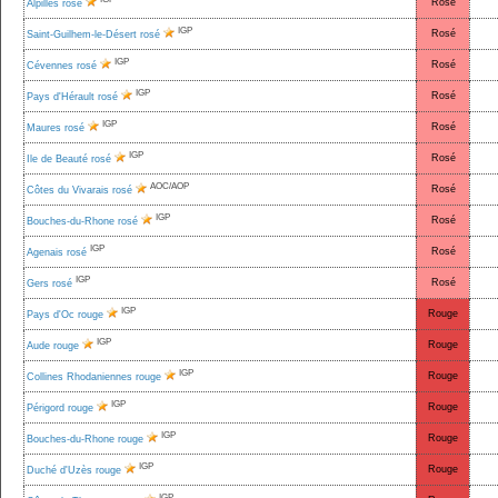
Rosé
Alpilles rosé
IGP
Rosé
Saint-Guilhem-le-Désert rosé
IGP
Rosé
Cévennes rosé
IGP
Rosé
Pays d'Hérault rosé
IGP
Rosé
Maures rosé
IGP
Rosé
Ile de Beauté rosé
AOC/AOP
Rosé
Côtes du Vivarais rosé
IGP
Rosé
Bouches-du-Rhone rosé
IGP
Rosé
Agenais rosé
IGP
Rosé
Gers rosé
IGP
Rouge
Pays d'Oc rouge
IGP
Rouge
Aude rouge
IGP
Rouge
Collines Rhodaniennes rouge
IGP
Rouge
Périgord rouge
IGP
Rouge
Bouches-du-Rhone rouge
IGP
Rouge
Duché d'Uzès rouge
IGP