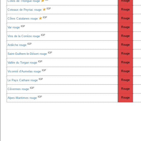
Rouge
Côtes de Thongue rouge
IGP
Rouge
Coteaux de Peyriac rouge
IGP
Rouge
Côtes Catalanes rouge
IGP
Rouge
Var rouge
IGP
Rouge
Vins de la Corrèze rouge
IGP
Rouge
Ardèche rouge
IGP
Rouge
Saint-Guilhem-le-Désert rouge
IGP
Rouge
Vallée du Torgan rouge
IGP
Rouge
Vicomté d'Aumelas rouge
IGP
Rouge
Le Pays Cathare rouge
IGP
Rouge
Cévennes rouge
IGP
Rouge
Alpes-Maritimes rouge