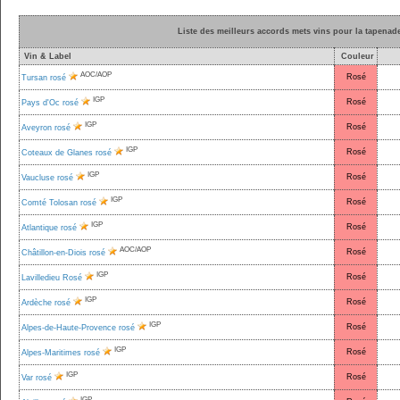
Liste des meilleurs accords mets vins pour la tapenad
Vin & Label
Couleur
AOC/AOP
Rosé
Tursan rosé
IGP
Rosé
Pays d'Oc rosé
IGP
Rosé
Aveyron rosé
IGP
Rosé
Coteaux de Glanes rosé
IGP
Rosé
Vaucluse rosé
IGP
Rosé
Comté Tolosan rosé
IGP
Rosé
Atlantique rosé
AOC/AOP
Rosé
Châtillon-en-Diois rosé
IGP
Rosé
Lavilledieu Rosé
IGP
Rosé
Ardèche rosé
IGP
Rosé
Alpes-de-Haute-Provence rosé
IGP
Rosé
Alpes-Maritimes rosé
IGP
Rosé
Var rosé
IGP