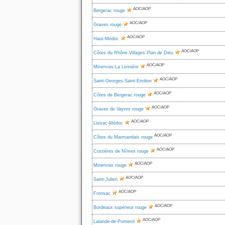
AOC/AOP
Bergerac rouge
AOC/AOP
Graves rouge
AOC/AOP
Haut-Médoc
AOC/AOP
Côtes du Rhône Villages Plan de Dieu
AOC/AOP
Minervois-La Livinière
AOC/AOP
Saint-Georges-Saint-Emilion
AOC/AOP
Côtes de Bergerac rouge
AOC/AOP
Graves de Vayres rouge
AOC/AOP
Listrac-Médoc
AOC/AOP
Côtes du Marmandais rouge
AOC/AOP
Costières de Nîmes rouge
AOC/AOP
Minervois rouge
AOC/AOP
Saint-Julien
AOC/AOP
Fronsac
AOC/AOP
Bordeaux supérieur rouge
AOC/AOP
Lalande-de-Pomerol