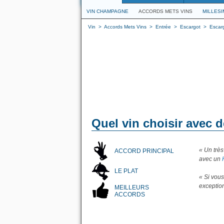
VIN CHAMPAGNE
ACCORDS METS VINS
MILLES
Vin
>
Accords Mets Vins
>
Entrée
>
Escargot
>
Escarg
Quel vin choisir avec d
« Un très
ACCORD PRINCIPAL
avec un
LE PLAT
« Si vou
exception
MEILLEURS
ACCORDS