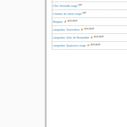
IGP
Côte Vermeille rouge
IGP
Coteaux du Libron rouge
AOC/AOP
Margaux
AOC/AOP
Languedoc Sommières
AOC/AOP
Languedoc Grès de Montpellier
AOC/AOP
Languedoc Quatourze rouge