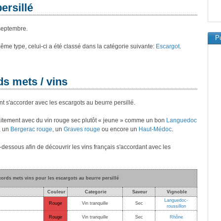
ersillé
septembre.
Pu
 même type, celui-ci a été classé dans la catégorie suivante:
Escargot
.
ds mets / vins
t s'accorder avec les escargots au beurre persillé.
faitement avec du vin rouge sec plutôt « jeune » comme un bon
Languedoc
, un
Bergerac rouge
, un
Graves rouge
ou encore un
Haut-Médoc
.
i-dessous afin de découvrir les vins français s'accordant avec les
cords mets vins pour les escargots au beurre persillé
Couleur
Categorie
Saveur
Vignoble
Languedoc-
Rouge
Vin tranquille
Sec
roussillon
Rouge
Vin tranquille
Sec
Rhône