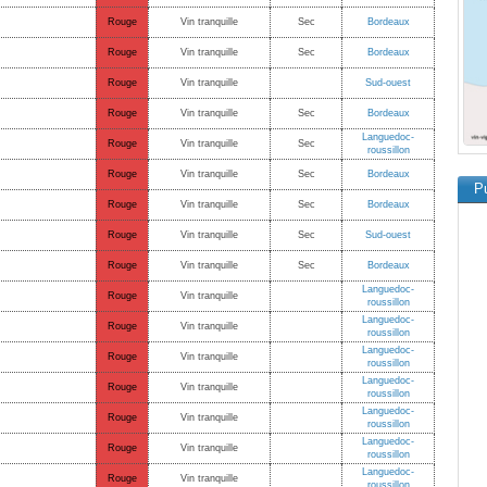
Rouge
Vin tranquille
Sec
Bordeaux
Rouge
Vin tranquille
Sec
Bordeaux
Rouge
Vin tranquille
Sud-ouest
Rouge
Vin tranquille
Sec
Bordeaux
Languedoc-
Rouge
Vin tranquille
Sec
roussillon
Rouge
Vin tranquille
Sec
Bordeaux
Pu
Rouge
Vin tranquille
Sec
Bordeaux
Rouge
Vin tranquille
Sec
Sud-ouest
Rouge
Vin tranquille
Sec
Bordeaux
Languedoc-
Rouge
Vin tranquille
roussillon
Languedoc-
Rouge
Vin tranquille
roussillon
Languedoc-
Rouge
Vin tranquille
roussillon
Languedoc-
Rouge
Vin tranquille
roussillon
Languedoc-
Rouge
Vin tranquille
roussillon
Languedoc-
Rouge
Vin tranquille
roussillon
Languedoc-
Rouge
Vin tranquille
roussillon