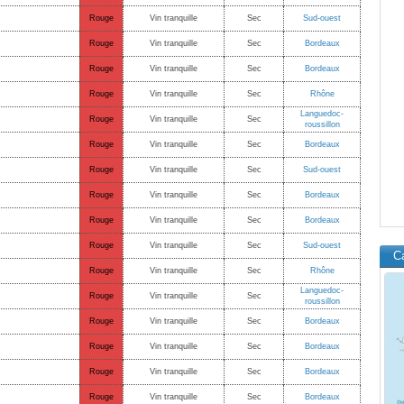
Rouge
Vin tranquille
Sec
Sud-ouest
Rouge
Vin tranquille
Sec
Bordeaux
Rouge
Vin tranquille
Sec
Bordeaux
Rouge
Vin tranquille
Sec
Rhône
Languedoc-
Rouge
Vin tranquille
Sec
roussillon
Rouge
Vin tranquille
Sec
Bordeaux
Rouge
Vin tranquille
Sec
Sud-ouest
Rouge
Vin tranquille
Sec
Bordeaux
Rouge
Vin tranquille
Sec
Bordeaux
Rouge
Vin tranquille
Sec
Sud-ouest
C
Rouge
Vin tranquille
Sec
Rhône
Languedoc-
Rouge
Vin tranquille
Sec
roussillon
Rouge
Vin tranquille
Sec
Bordeaux
Rouge
Vin tranquille
Sec
Bordeaux
Rouge
Vin tranquille
Sec
Bordeaux
Rouge
Vin tranquille
Sec
Bordeaux