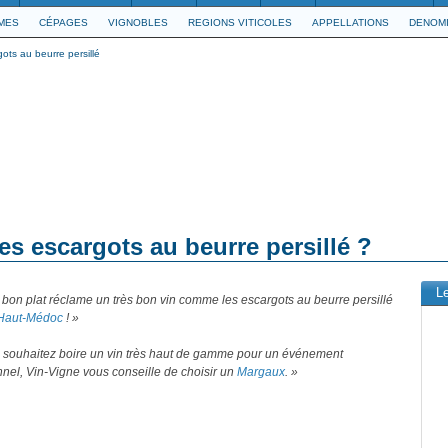
IMES
CÉPAGES
VIGNOBLES
REGIONS VITICOLES
APPELLATIONS
DENOMI
ots au beurre persillé
es escargots au beurre persillé ?
L
 bon plat réclame un très bon vin comme les escargots au beurre persillé
Haut-Médoc
! »
s souhaitez boire un vin très haut de gamme pour un événement
nel, Vin-Vigne vous conseille de choisir un
Margaux
. »