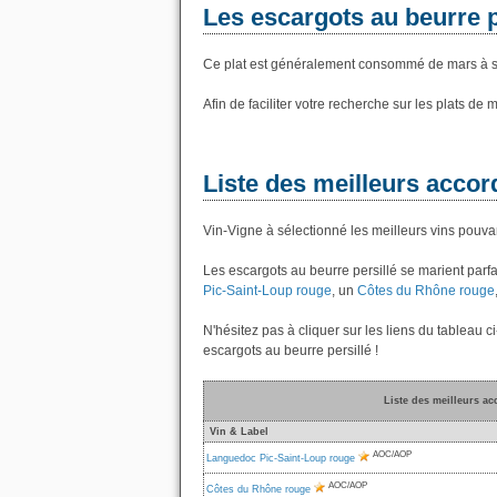
Les escargots au beurre p
Ce plat est généralement consommé de mars à 
Afin de faciliter votre recherche sur les plats de
Liste des meilleurs accor
Vin-Vigne à sélectionné les meilleurs vins pouvan
Les escargots au beurre persillé se marient par
Pic-Saint-Loup rouge
, un
Côtes du Rhône rouge
N'hésitez pas à cliquer sur les liens du tableau c
escargots au beurre persillé !
Liste des meilleurs ac
Vin & Label
AOC/AOP
Languedoc Pic-Saint-Loup rouge
AOC/AOP
Côtes du Rhône rouge