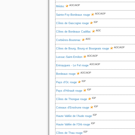
AOC/AOP
Médoc
AOC/AOP
Sainte-Foy-Bordeaux rouge
IGP
Côtes de Gascogne rouge
AOC
Côtes de Bordeaux Cadillac
AOC
Corbières-Boutenac
AOC/AOP
Côtes de Bourg, Bourg et Bourgeais rouge
AOC/AOP
Lussac-Saint-Emilion
AOC/AOP
Entraygues - Le Fel rouge
AOC/AOP
Bordeaux rouge
IGP
Pays d'Oc rouge
IGP
Pays d'Hérault rouge
IGP
Côtes de Thongue rouge
IGP
Coteaux d'Ensérune rouge
IGP
Haute Vallée de l'Aude rouge
IGP
Haute Vallée de l'Orb rouge
IGP
Côtes de Thau rouge