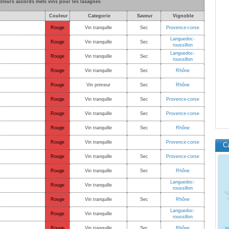
illeurs accords mets vins pour les lasagnes
Couleur
Categorie
Saveur
Vignoble
Rouge
Vin tranquille
Sec
Provence-corse
Languedoc-
Rouge
Vin tranquille
Sec
roussillon
Languedoc-
Rouge
Vin tranquille
Sec
roussillon
Rouge
Vin tranquille
Sec
Rhône
Rouge
Vin primeur
Sec
Rhône
Rouge
Vin tranquille
Sec
Provence-corse
Rouge
Vin tranquille
Sec
Provence-corse
Rouge
Vin tranquille
Sec
Rhône
Rouge
Vin tranquille
Provence-corse
C
Rouge
Vin tranquille
Sec
Provence-corse
Rouge
Vin tranquille
Sec
Rhône
Languedoc-
Rouge
Vin tranquille
roussillon
Rouge
Vin tranquille
Sec
Rhône
Languedoc-
Rouge
Vin tranquille
roussillon
Rouge
Vin tranquille
Sec
Rhône