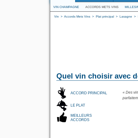
VIN CHAMPAGNE
ACCORDS METS VINS
MILLES
Vin
>
Accords Mets Vins
>
Plat principal
>
Lasagne
>
Quel vin choisir avec 
« Des vi
ACCORD PRINCIPAL
parfaite
LE PLAT
MEILLEURS
ACCORDS