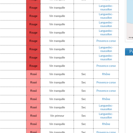
Languedoc-
Rouge
Vin tranquille
roussillon
Languedoc-
Rouge
Vin tranquille
roussillon
Languedoc-
Rouge
Vin tranquille
roussillon
Languedoc-
Rouge
Vin tranquille
roussillon
Rouge
Vin tranquille
Provence-corse
Languedoc-
Rouge
Vin tranquille
Pu
roussillon
Languedoc-
Rouge
Vin tranquille
roussillon
Rouge
Vin tranquille
Provence-corse
Rosé
Vin tranquille
Sec
Rhône
Rosé
Vin tranquille
Sec
Provence-corse
Rosé
Vin tranquille
Sec
Provence-corse
Rosé
Vin tranquille
Sec
Rhône
Languedoc-
Rosé
Vin tranquille
Sec
roussillon
Languedoc-
Rosé
Vin primeur
Sec
roussillon
Rosé
Vin tranquille
Sec
Rhône
Rosé
Vin tranquille
Sec
Provence-corse