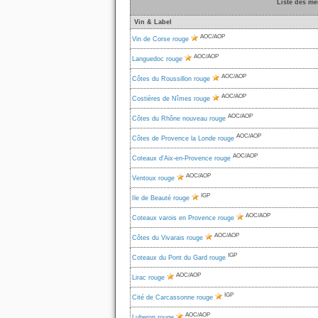
Liste des me
Vin & Label
AOC/AOP
Vin de Corse rouge
AOC/AOP
Languedoc rouge
AOC/AOP
Côtes du Roussillon rouge
AOC/AOP
Costières de Nîmes rouge
AOC/AOP
Côtes du Rhône nouveau rouge
AOC/AOP
Côtes de Provence la Londe rouge
AOC/AOP
Coteaux d'Aix-en-Provence rouge
AOC/AOP
Ventoux rouge
IGP
Ile de Beauté rouge
AOC/AOP
Coteaux varois en Provence rouge
AOC/AOP
Côtes du Vivarais rouge
IGP
Coteaux du Pont du Gard rouge
AOC/AOP
Lirac rouge
IGP
Cité de Carcassonne rouge
AOC/AOP
Luberon rouge