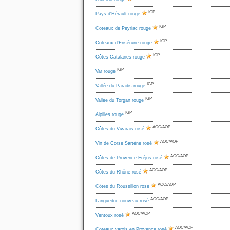
IGP
Pays d'Hérault rouge
IGP
Coteaux de Peyriac rouge
IGP
Coteaux d'Ensérune rouge
IGP
Côtes Catalanes rouge
IGP
Var rouge
IGP
Vallée du Paradis rouge
IGP
Vallée du Torgan rouge
IGP
Alpilles rouge
AOC/AOP
Côtes du Vivarais rosé
AOC/AOP
Vin de Corse Sartène rosé
AOC/AOP
Côtes de Provence Fréjus rosé
AOC/AOP
Côtes du Rhône rosé
AOC/AOP
Côtes du Roussillon rosé
AOC/AOP
Languedoc nouveau rosé
AOC/AOP
Ventoux rosé
AOC/AOP
Coteaux varois en Provence rosé