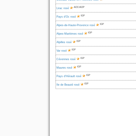
AOC/AOP
Lirac rosé
IGP
Pays d'Oc rosé
IGP
Alpes-de-Haute-Provence rosé
IGP
Alpes-Maritimes rosé
IGP
Alpilles rosé
IGP
Var rosé
IGP
Cévennes rosé
IGP
Maures rosé
IGP
Pays d'Hérault rosé
IGP
Ile de Beauté rosé