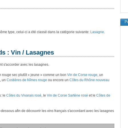
Pu
 même type, celui-ci a été classé dans la catégorie suivante:
Lasagne
.
ds : Vin / Lasagnes
nt s'accorder avec les lasagnes.
in rouge sec plutôt « jeune » comme un bon
Vin de Corse rouge
, un
, un
Costières de Nîmes rouge
ou encore un
Côtes du Rhône nouveau
s: le
Côtes du Vivarais rosé
, le
Vin de Corse Sartène rosé
et le
Côtes de
ci-dessous afin de découvrir les vins français s'accordant avec les lasagnes