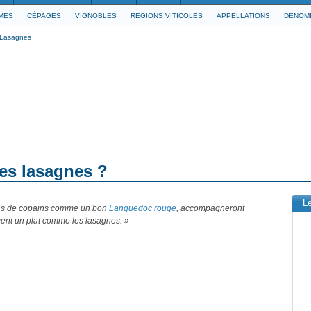
IMES
CÉPAGES
VIGNOBLES
REGIONS VITICOLES
APPELLATIONS
DENOMI
Lasagnes
des lasagnes ?
L
ns de copains comme un bon
Languedoc rouge
, accompagneront
ment un plat comme les lasagnes. »