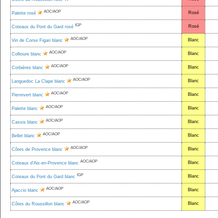
AOC/AOP
Rosé
Palette rosé
IGP
Rosé
Coteaux du Pont du Gard rosé
AOC/AOP
Blanc
Vin de Corse Figari blanc
AOC/AOP
Blanc
Collioure blanc
AOC/AOP
Blanc
Corbières blanc
AOC/AOP
Blanc
Languedoc La Clape blanc
AOC/AOP
Blanc
Pierrevert blanc
AOC/AOP
Blanc
Palette blanc
AOC/AOP
Blanc
Cassis blanc
AOC/AOP
Blanc
Bellet blanc
AOC/AOP
Blanc
Côtes de Provence blanc
AOC/AOP
Blanc
Coteaux d'Aix-en-Provence blanc
IGP
Blanc
Coteaux du Pont du Gard blanc
AOC/AOP
Blanc
Ajaccio blanc
AOC/AOP
Blanc
Côtes du Roussillon blanc