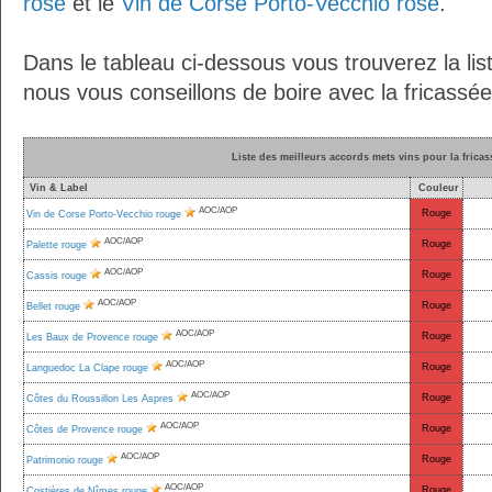
rosé
et le
Vin de Corse Porto-Vecchio rosé
.
Dans le tableau ci-dessous vous trouverez la lis
nous vous conseillons de boire avec la fricassée
Liste des meilleurs accords mets vins pour la frica
Vin & Label
Couleur
AOC/AOP
Rouge
Vin de Corse Porto-Vecchio rouge
AOC/AOP
Rouge
Palette rouge
AOC/AOP
Rouge
Cassis rouge
AOC/AOP
Rouge
Bellet rouge
AOC/AOP
Rouge
Les Baux de Provence rouge
AOC/AOP
Rouge
Languedoc La Clape rouge
AOC/AOP
Rouge
Côtes du Roussillon Les Aspres
AOC/AOP
Rouge
Côtes de Provence rouge
AOC/AOP
Rouge
Patrimonio rouge
AOC/AOP
Rouge
Costières de Nîmes rouge