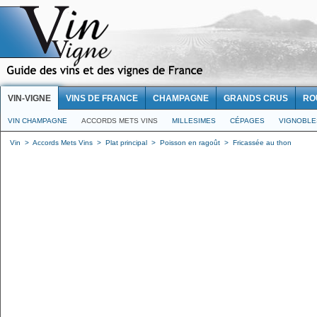
VIN-VIGNE
VINS DE FRANCE
CHAMPAGNE
GRANDS CRUS
RO
VIN CHAMPAGNE
ACCORDS METS VINS
MILLESIMES
CÉPAGES
VIGNOBLE
Vin
>
Accords Mets Vins
>
Plat principal
>
Poisson en ragoût
>
Fricassée au thon