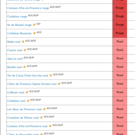
AOC/AOP
Rouge
Coteaux d'Aix-en-Provence rouge
AOC/AOP
Rouge
Corbières rouge
IGP
Rouge
Ile de Beauté rouge
AOC
Rouge
Corbières-Boutenac
AOC/AOP
Rosé
Bellet rosé
AOC/AOP
Rosé
Cassis rosé
AOC/AOP
Rosé
Ajaccio rosé
AOC/AOP
Rosé
Bandol rosé
AOC/AOP
Rosé
Vin de Corse Porto-Vecchio rosé
AOC/AOP
Rosé
Côtes de Provence Sainte-Victoire rosé
AOC/AOP
Rosé
Collioure rosé
AOC/AOP
Rosé
Corbières rosé
AOC/AOP
Rosé
Les Baux de Provence rosé
AOC/AOP
Rosé
Costières de Nîmes rosé
AOC/AOP
Rosé
Coteaux d'Aix-en-Provence rosé
AOC/AOP
Rosé
Côtes du Roussillon rosé