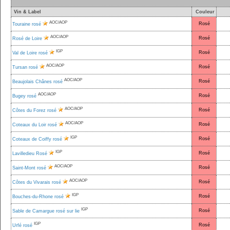
Vin & Label
Couleur
AOC/AOP
Rosé
Touraine rosé
AOC/AOP
Rosé
Rosé de Loire
IGP
Rosé
Val de Loire rosé
AOC/AOP
Rosé
Tursan rosé
AOC/AOP
Rosé
Beaujolais Chânes rosé
AOC/AOP
Rosé
Bugey rosé
AOC/AOP
Rosé
Côtes du Forez rosé
AOC/AOP
Rosé
Coteaux du Loir rosé
IGP
Rosé
Coteaux de Coiffy rosé
IGP
Rosé
Lavilledieu Rosé
AOC/AOP
Rosé
Saint-Mont rosé
AOC/AOP
Rosé
Côtes du Vivarais rosé
IGP
Rosé
Bouches-du-Rhone rosé
IGP
Rosé
Sable de Camargue rosé sur lie
IGP
Rosé
Urfé rosé