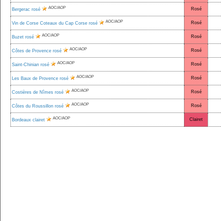
AOC/AOP
Rosé
Bergerac rosé
AOC/AOP
Rosé
Vin de Corse Coteaux du Cap Corse rosé
AOC/AOP
Rosé
Buzet rosé
AOC/AOP
Rosé
Côtes de Provence rosé
AOC/AOP
Rosé
Saint-Chinian rosé
AOC/AOP
Rosé
Les Baux de Provence rosé
AOC/AOP
Rosé
Costières de Nîmes rosé
AOC/AOP
Rosé
Côtes du Roussillon rosé
AOC/AOP
Clairet
Bordeaux clairet