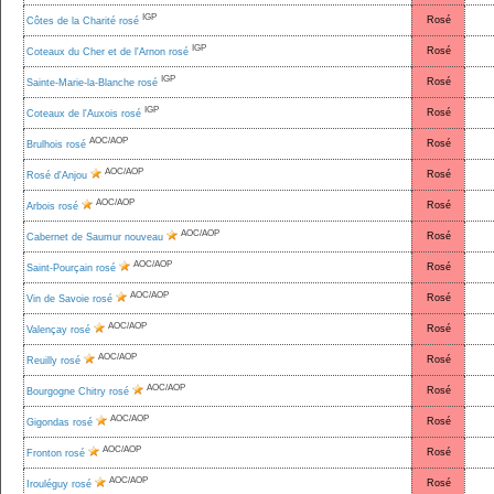
IGP
Rosé
Côtes de la Charité rosé
IGP
Rosé
Coteaux du Cher et de l'Arnon rosé
IGP
Rosé
Sainte-Marie-la-Blanche rosé
IGP
Rosé
Coteaux de l'Auxois rosé
AOC/AOP
Rosé
Brulhois rosé
AOC/AOP
Rosé
Rosé d'Anjou
AOC/AOP
Rosé
Arbois rosé
AOC/AOP
Rosé
Cabernet de Saumur nouveau
AOC/AOP
Rosé
Saint-Pourçain rosé
AOC/AOP
Rosé
Vin de Savoie rosé
AOC/AOP
Rosé
Valençay rosé
AOC/AOP
Rosé
Reuilly rosé
AOC/AOP
Rosé
Bourgogne Chitry rosé
AOC/AOP
Rosé
Gigondas rosé
AOC/AOP
Rosé
Fronton rosé
AOC/AOP
Rosé
Irouléguy rosé