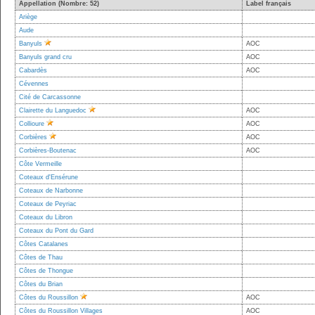
Appellation (Nombre: 52)
Label français
Ariège
Aude
Banyuls
AOC
Banyuls grand cru
AOC
Cabardès
AOC
Cévennes
Cité de Carcassonne
Clairette du Languedoc
AOC
Collioure
AOC
Corbières
AOC
Corbières-Boutenac
AOC
Côte Vermeille
Coteaux d'Ensérune
Coteaux de Narbonne
Coteaux de Peyriac
Coteaux du Libron
Coteaux du Pont du Gard
Côtes Catalanes
Côtes de Thau
Côtes de Thongue
Côtes du Brian
Côtes du Roussillon
AOC
Côtes du Roussillon Villages
AOC