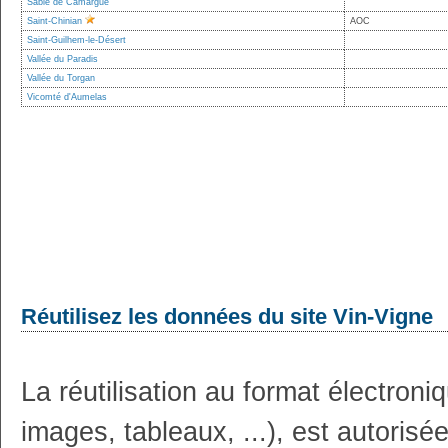
Sable de Camargue
Saint-Chinian
AOC
Saint-Guilhem-le-Désert
Vallée du Paradis
Vallée du Torgan
Vicomté d'Aumelas
Réutilisez les données du site Vin-Vigne
La réutilisation au format électron
images, tableaux, ...), est autoris