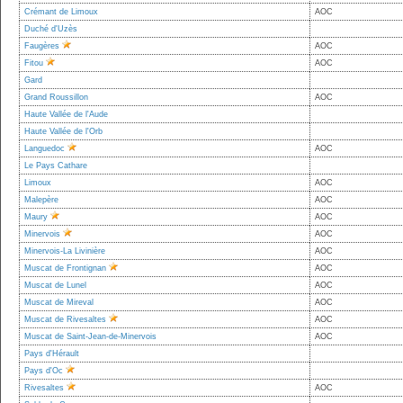
Crémant de Limoux
AOC
Duché d'Uzès
Faugères
AOC
Fitou
AOC
Gard
Grand Roussillon
AOC
Haute Vallée de l'Aude
Haute Vallée de l'Orb
Languedoc
AOC
Le Pays Cathare
Limoux
AOC
Malepère
AOC
Maury
AOC
Minervois
AOC
Minervois-La Livinière
AOC
Muscat de Frontignan
AOC
Muscat de Lunel
AOC
Muscat de Mireval
AOC
Muscat de Rivesaltes
AOC
Muscat de Saint-Jean-de-Minervois
AOC
Pays d'Hérault
Pays d'Oc
Rivesaltes
AOC