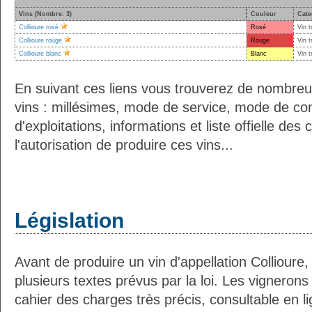
Vins (Nombre: 3)
Couleur
Cate
Collioure rosé
Rosé
Vin t
Collioure rouge
Rouge
Vin t
Collioure blanc
Blanc
Vin t
En suivant ces liens vous trouverez de nombreu
vins : millésimes, mode de service, mode de co
d'exploitations, informations et liste offielle d
l'autorisation de produire ces vins...
Législation
Avant de produire un vin d'appellation Collioure, 
plusieurs textes prévus par la loi. Les vignerons
cahier des charges très précis, consultable en li