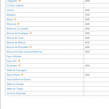
Languedoc
AOC
Le Pays Cathare
Limoux
AOC
Malepère
AOC
Maury
AOC
Minervois
AOC
Minervois-La Livinière
AOC
Muscat de Frontignan
AOC
Muscat de Lunel
AOC
Muscat de Mireval
AOC
Muscat de Rivesaltes
AOC
Muscat de Saint-Jean-de-Minervois
AOC
Pays d'Hérault
Pays d'Oc
Rivesaltes
AOC
Sable de Camargue
Saint-Chinian
AOC
Saint-Guilhem-le-Désert
Vallée du Paradis
Vallée du Torgan
Vicomté d'Aumelas