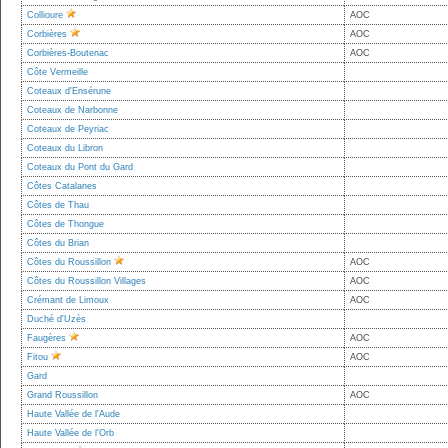
Collioure
AOC
Corbières
AOC
Corbières-Boutenac
AOC
Côte Vermeille
Coteaux d'Ensérune
Coteaux de Narbonne
Coteaux de Peyriac
Coteaux du Libron
Coteaux du Pont du Gard
Côtes Catalanes
Côtes de Thau
Côtes de Thongue
Côtes du Brian
Côtes du Roussillon
AOC
Côtes du Roussillon Villages
AOC
Crémant de Limoux
AOC
Duché d'Uzès
Faugères
AOC
Fitou
AOC
Gard
Grand Roussillon
AOC
Haute Vallée de l'Aude
Haute Vallée de l'Orb