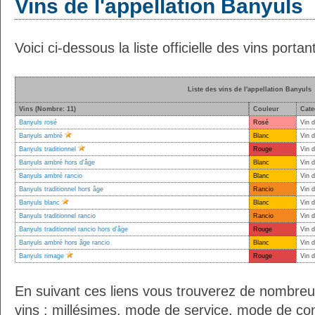
Vins de l'appellation Banyuls
Voici ci-dessous la liste officielle des vins portan
Liste des vins de l'appellation Banyuls
Vins (Nombre: 11)
Couleur
Cate
Banyuls rosé
Rosé
Vin d
Banyuls ambré
Blanc
Vin d
Banyuls traditionnel
Rouge
Vin d
Banyuls ambré hors d'âge
Blanc
Vin d
Banyuls ambré rancio
Blanc
Vin d
Banyuls traditionnel hors âge
Rancio
Vin d
Banyuls blanc
Blanc
Vin d
Banyuls traditionnel rancio
Rancio
Vin d
Banyuls traditionnel rancio hors d'âge
Rouge
Vin d
Banyuls ambré hors âge rancio
Blanc
Vin d
Banyuls rimage
Rouge
Vin d
En suivant ces liens vous trouverez de nombreu
vins : millésimes, mode de service, mode de co