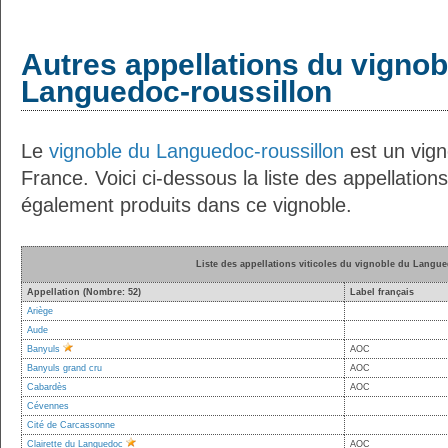
Autres appellations du vignob
Languedoc-roussillon
Le
vignoble du Languedoc-roussillon
est un vign
France. Voici ci-dessous la liste des appellations
également produits dans ce vignoble.
Liste des appellations viticoles du vignoble du Langu
Appellation (Nombre: 52)
Label français
Ariège
Aude
Banyuls
AOC
Banyuls grand cru
AOC
Cabardès
AOC
Cévennes
Cité de Carcassonne
Clairette du Languedoc
AOC