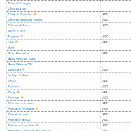
Côtes de Thongue
Côtes du Brian
Côtes du Roussillon
AOC
Côtes du Roussillon Villages
AOC
Crémant de Limoux
AOC
Duché d'Uzès
Faugères
AOC
Fitou
AOC
Gard
Grand Roussillon
AOC
Haute Vallée de l'Aude
Haute Vallée de l'Orb
Languedoc
AOC
Le Pays Cathare
Limoux
AOC
Malepère
AOC
Maury
AOC
Minervois
AOC
Minervois-La Livinière
AOC
Muscat de Frontignan
AOC
Muscat de Lunel
AOC
Muscat de Mireval
AOC
Muscat de Rivesaltes
AOC