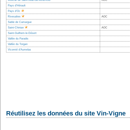
Muscat de Saint-Jean-de-Minervois
AOC
Pays d'Hérault
Pays d'Oc
Rivesaltes
AOC
Sable de Camargue
Saint-Chinian
AOC
Saint-Guilhem-le-Désert
Vallée du Paradis
Vallée du Torgan
Vicomté d'Aumelas
Réutilisez les données du site Vin-Vigne