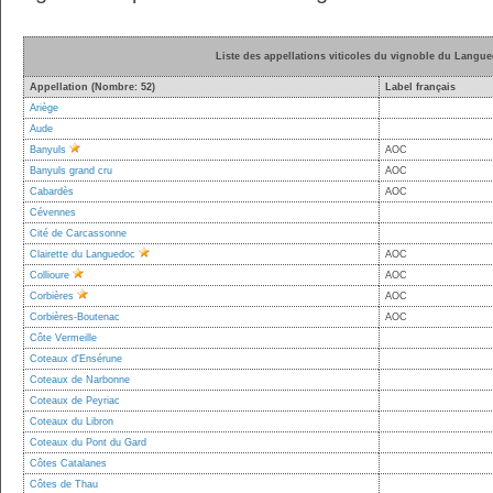
Liste des appellations viticoles du vignoble du Langu
Appellation (Nombre: 52)
Label français
Ariège
Aude
Banyuls
AOC
Banyuls grand cru
AOC
Cabardès
AOC
Cévennes
Cité de Carcassonne
Clairette du Languedoc
AOC
Collioure
AOC
Corbières
AOC
Corbières-Boutenac
AOC
Côte Vermeille
Coteaux d'Ensérune
Coteaux de Narbonne
Coteaux de Peyriac
Coteaux du Libron
Coteaux du Pont du Gard
Côtes Catalanes
Côtes de Thau