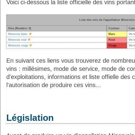
Voici ci-dessous la liste officielle des vins portan
Liste des vins de l'appellation Minervois
Vins (Nombre: 3)
Couleur
Cate
Minervois blanc
Blanc
Vin t
Minervois rosé
Rosé
Vin t
Minervois rouge
Rouge
Vin t
En suivant ces liens vous trouverez de nombreu
vins : millésimes, mode de service, mode de co
d'exploitations, informations et liste offielle d
l'autorisation de produire ces vins...
Législation