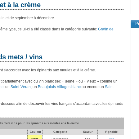
et à la crème
uin et de septembre à décembre.
Pu
 même type, celui-ci a été classé dans la catégorie suivante:
Gratin de
ds mets / vins
nt s'accorder avec les épinards aux moules et à la crème.
t parfaitement avec du vin blanc sec « jeune » ou « vieux » comme un
nc
, un
Saint-Véran
, un
Beaujolais Villages blanc
ou encore un
Saint-
i-dessous afin de découvrir les vins français s'accordant avec les épinards
ds mets vins pour les épinards aux moules et à la crème
Couleur
Categorie
Saveur
Vignoble