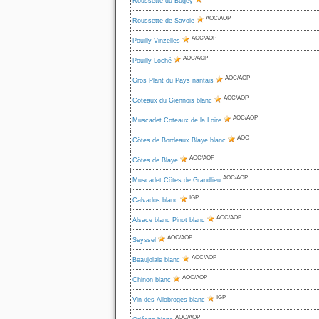
Roussette du Bugey
AOC/AOP
Roussette de Savoie
AOC/AOP
Pouilly-Vinzelles
AOC/AOP
Pouilly-Loché
AOC/AOP
Gros Plant du Pays nantais
AOC/AOP
Coteaux du Giennois blanc
AOC/AOP
Muscadet Coteaux de la Loire
AOC
Côtes de Bordeaux Blaye blanc
AOC/AOP
Côtes de Blaye
AOC/AOP
Muscadet Côtes de Grandlieu
IGP
Calvados blanc
AOC/AOP
Alsace blanc Pinot blanc
AOC/AOP
Seyssel
AOC/AOP
Beaujolais blanc
AOC/AOP
Chinon blanc
IGP
Vin des Allobroges blanc
AOC/AOP