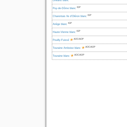
Orléans blanc
IGP
Puy-de-Dôme blanc
IGP
Charentais Ile d’Oléron blanc
IGP
Ariège blanc
IGP
Haute-Vienne blanc
AOC/AOP
Pouilly-Fuissé
AOC/AOP
Touraine Amboise blanc
AOC/AOP
Touraine blanc