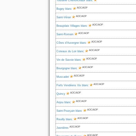
Touraine Chenonceaux blanc
AOC/AOP
Bugey blanc
AOC/AOP
Saint-Véran
AOC/AOP
Beaujolais Villages blanc
AOC/AOP
Saint-Romain
AOC/AOP
Côtes d'Auvergne blanc
AOC/AOP
Coteaux du Loir blanc
AOC/AOP
Vin de Savoie blanc
AOC/AOP
Bourgogne blanc
AOC/AOP
Muscadet
AOC/AOP
Fiefs Vendéens Vix blanc
AOC/AOP
Quincy
AOC/AOP
Anjou blanc
AOC/AOP
Saint-Pourçain blanc
AOC/AOP
Reuilly blanc
AOC/AOP
Jasnières
AOC/AOP