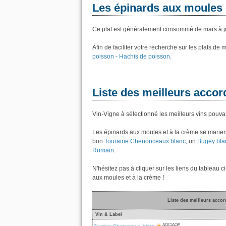
Les épinards aux moules 
Ce plat est généralement consommé de mars à j
Afin de faciliter votre recherche sur les plats de
poisson - Hachis de poisson
.
Liste des meilleurs accor
Vin-Vigne à sélectionné les meilleurs vins pouva
Les épinards aux moules et à la crème se marien
bon
Touraine Chenonceaux blanc
, un
Bugey bla
Romain
.
N'hésitez pas à cliquer sur les liens du tableau c
aux moules et à la crème !
Liste des meilleurs accor
Vin & Label
AOC/AOP