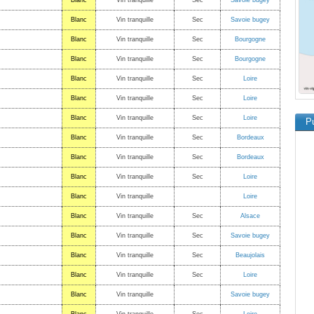
Blanc
Vin tranquille
Sec
Savoie bugey
Blanc
Vin tranquille
Sec
Savoie bugey
Blanc
Vin tranquille
Sec
Bourgogne
Blanc
Vin tranquille
Sec
Bourgogne
Blanc
Vin tranquille
Sec
Loire
Blanc
Vin tranquille
Sec
Loire
Blanc
Vin tranquille
Sec
Loire
Pu
Blanc
Vin tranquille
Sec
Bordeaux
Blanc
Vin tranquille
Sec
Bordeaux
Blanc
Vin tranquille
Sec
Loire
Blanc
Vin tranquille
Loire
Blanc
Vin tranquille
Sec
Alsace
Blanc
Vin tranquille
Sec
Savoie bugey
Blanc
Vin tranquille
Sec
Beaujolais
Blanc
Vin tranquille
Sec
Loire
Blanc
Vin tranquille
Savoie bugey