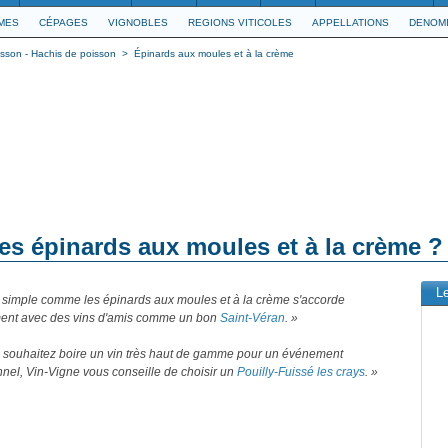
IMES
CÉPAGES
VIGNOBLES
REGIONS VITICOLES
APPELLATIONS
DENOMI
isson - Hachis de poisson
>
Épinards aux moules et à la crème
des épinards aux moules et à la crème ?
L
t simple comme les épinards aux moules et à la crème s'accorde
ment avec des vins d'amis comme un bon
Saint-Véran
. »
s souhaitez boire un vin très haut de gamme pour un événement
nel, Vin-Vigne vous conseille de choisir un
Pouilly-Fuissé les crays
. »