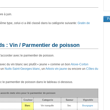
e à juin.
Pu
 même type, celui-ci a été classé dans la catégorie suivante:
Gratin de
ds : Vin / Parmentier de poisson
s'accorder avec le parmentier de poisson.
 avec du vin blanc sec plutôt « jeune » comme un bon
Aloxe-Corton
, un
Nuits-Saint-Georges blanc
, un
Arbois vin jaune
ou encore un
Côtes du
c le parmentier de poisson dans le tableau ci-dessous.
s accords mets vins pour le parmentier de poisson
Couleur
Categorie
Saveur
Vignoble
Blanc
Vin tranquille
Sec
Bourgogne