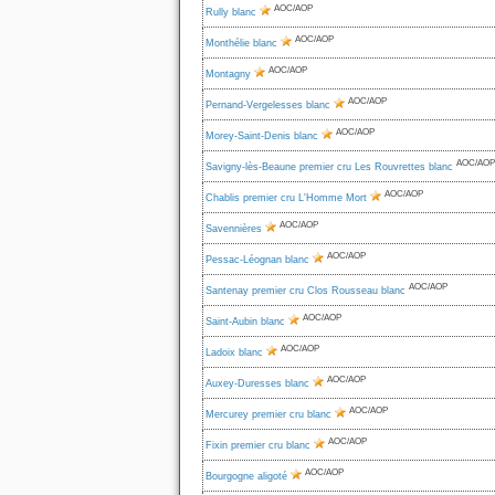
AOC/AOP
Rully blanc
AOC/AOP
Monthélie blanc
AOC/AOP
Montagny
AOC/AOP
Pernand-Vergelesses blanc
AOC/AOP
Morey-Saint-Denis blanc
AOC/AOP
Savigny-lès-Beaune premier cru Les Rouvrettes blanc
AOC/AOP
Chablis premier cru L'Homme Mort
AOC/AOP
Savennières
AOC/AOP
Pessac-Léognan blanc
AOC/AOP
Santenay premier cru Clos Rousseau blanc
AOC/AOP
Saint-Aubin blanc
AOC/AOP
Ladoix blanc
AOC/AOP
Auxey-Duresses blanc
AOC/AOP
Mercurey premier cru blanc
AOC/AOP
Fixin premier cru blanc
AOC/AOP
Bourgogne aligoté