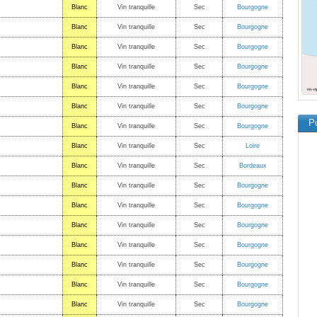
Blanc
Vin tranquille
Sec
Bourgogne
Blanc
Vin tranquille
Sec
Bourgogne
Blanc
Vin tranquille
Sec
Bourgogne
Blanc
Vin tranquille
Sec
Bourgogne
Blanc
Vin tranquille
Sec
Bourgogne
Blanc
Vin tranquille
Sec
Bourgogne
Pu
Blanc
Vin tranquille
Sec
Bourgogne
Blanc
Vin tranquille
Sec
Loire
Blanc
Vin tranquille
Sec
Bordeaux
Blanc
Vin tranquille
Sec
Bourgogne
Blanc
Vin tranquille
Sec
Bourgogne
Blanc
Vin tranquille
Sec
Bourgogne
Blanc
Vin tranquille
Sec
Bourgogne
Blanc
Vin tranquille
Sec
Bourgogne
Blanc
Vin tranquille
Sec
Bourgogne
Blanc
Vin tranquille
Sec
Bourgogne