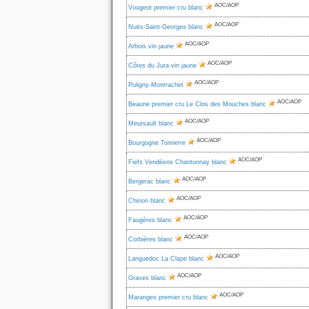
AOC/AOP
Vougeot premier cru blanc
AOC/AOP
Nuits-Saint-Georges blanc
AOC/AOP
Arbois vin jaune
AOC/AOP
Côtes du Jura vin jaune
AOC/AOP
Puligny-Montrachet
AOC/AOP
Beaune premier cru Le Clos des Mouches blanc
AOC/AOP
Meursault blanc
AOC/AOP
Bourgogne Tonnerre
AOC/AOP
Fiefs Vendéens Chantonnay blanc
AOC/AOP
Bergerac blanc
AOC/AOP
Chinon blanc
AOC/AOP
Faugères blanc
AOC/AOP
Corbières blanc
AOC/AOP
Languedoc La Clape blanc
AOC/AOP
Graves blanc
AOC/AOP
Maranges premier cru blanc