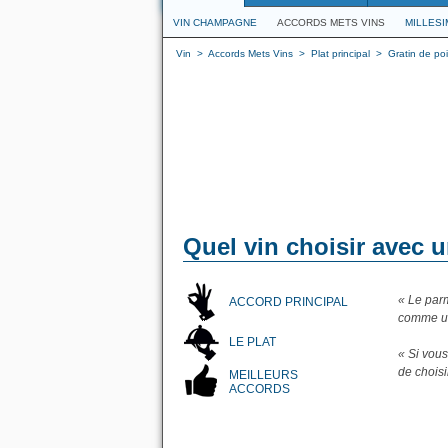
VIN CHAMPAGNE
ACCORDS METS VINS
MILLES
Vin
>
Accords Mets Vins
>
Plat principal
>
Gratin de po
Quel vin choisir avec 
« Le parm
ACCORD PRINCIPAL
comme u
LE PLAT
« Si vous
de chois
MEILLEURS
ACCORDS