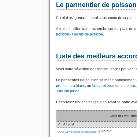
Le parmentier de poisson
Ce plat est généralement consommé de septembr
Afin de faciliter votre recherche sur les plats de
poisson - Hachis de poisson
.
Liste des meilleurs accor
Voici notre sélection des meilleurs vins pouvant 
Le parmentier de poisson se marie parfaitement
premier cru blanc
, un
Vougeot premier cru blanc
Jura vin jaune
.
Découvrez les vins français pouvant se boire ave
Liste des meilleur
Vin & Label
AOC/AOP
Aloxe-Corton premier cru blanc