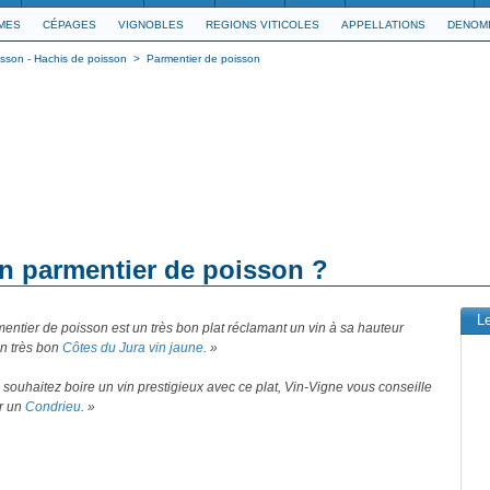
IMES
CÉPAGES
VIGNOBLES
REGIONS VITICOLES
APPELLATIONS
DENOMI
isson - Hachis de poisson
>
Parmentier de poisson
un parmentier de poisson ?
L
entier de poisson est un très bon plat réclamant un vin à sa hauteur
n très bon
Côtes du Jura vin jaune
. »
 souhaitez boire un vin prestigieux avec ce plat, Vin-Vigne vous conseille
ir un
Condrieu
. »