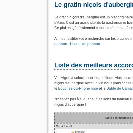
Le gratin niçois d'auberg
Le gratin niçois d'aubergine est un plat originai
d'Azur. C'est un grand plat de la gastronomie fran
Ce plat est généralement consommé de mai à s
Afin de faciliter votre recherche sur les plats de
poisson - Hachis de poisson
.
Liste des meilleurs accord
Vin-Vigne à sélectionné les meilleurs vins pouvan
niçois d'aubergine avec un vin nous vous conseil
le
Bouches-du-Rhone rosé
et le
Sable de Camar
N'hésitez pas à cliquer sur les liens du tableau c
niçois d'aubergine !
Liste des meilleurs 
Vin & Label
AOC/AOP