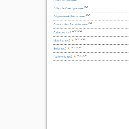
Côtes du Tarn rosé
IGP
Côtes de Gascogne rosé
AOC
Grignan-les-Adhémar rosé
IGP
Coteaux des Baronnies rosé
AOC/AOP
Cabardès rosé
AOC/AOP
Marcillac rosé
AOC/AOP
Bellet rosé
AOC/AOP
Patrimonio rosé