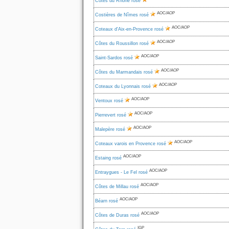
Côtes du Rhône rosé
AOC/AOP
Costières de Nîmes rosé
AOC/AOP
Coteaux d'Aix-en-Provence rosé
AOC/AOP
Côtes du Roussillon rosé
AOC/AOP
Saint-Sardos rosé
AOC/AOP
Côtes du Marmandais rosé
AOC/AOP
Coteaux du Lyonnais rosé
AOC/AOP
Ventoux rosé
AOC/AOP
Pierrevert rosé
AOC/AOP
Malepère rosé
AOC/AOP
Coteaux varois en Provence rosé
AOC/AOP
Estaing rosé
AOC/AOP
Entraygues - Le Fel rosé
AOC/AOP
Côtes de Millau rosé
AOC/AOP
Béarn rosé
AOC/AOP
Côtes de Duras rosé
IGP