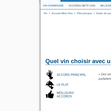
VIN CHAMPAGNE
ACCORDS METS VINS
MILLES
Vin
>
Accords Mets Vins
>
Plat principal
>
Gratin de po
Quel vin choisir avec u
« Des vi
ACCORD PRINCIPAL
parfaitem
LE PLAT
MEILLEURS
ACCORDS