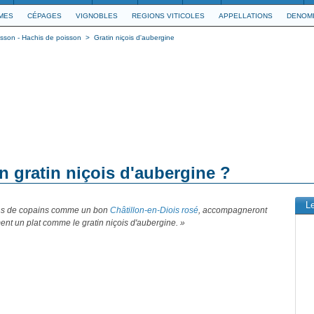
IMES
CÉPAGES
VIGNOBLES
REGIONS VITICOLES
APPELLATIONS
DENOMI
isson - Hachis de poisson
>
Gratin niçois d'aubergine
n gratin niçois d'aubergine ?
L
ns de copains comme un bon
Châtillon-en-Diois rosé
, accompagneront
ent un plat comme le gratin niçois d'aubergine. »