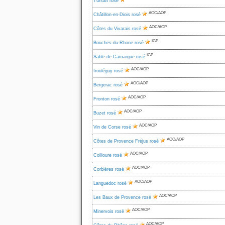
Tursan rosé
AOC/AOP
Châtillon-en-Diois rosé
AOC/AOP
Côtes du Vivarais rosé
IGP
Bouches-du-Rhone rosé
IGP
Sable de Camargue rosé
AOC/AOP
Irouléguy rosé
AOC/AOP
Bergerac rosé
AOC/AOP
Fronton rosé
AOC/AOP
Buzet rosé
AOC/AOP
Vin de Corse rosé
AOC/AOP
Côtes de Provence Fréjus rosé
AOC/AOP
Collioure rosé
AOC/AOP
Corbières rosé
AOC/AOP
Languedoc rosé
AOC/AOP
Les Baux de Provence rosé
AOC/AOP
Minervois rosé
AOC/AOP