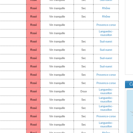
Rosé
Vin tranquille
Sec
Sud-ouest
Rosé
Vin tranquille
Sec
Rhône
Rosé
Vin tranquille
Sec
Rhône
Rosé
Vin tranquille
Provence-corse
Languedoc-
Rosé
Vin tranquille
roussillon
Rosé
Vin tranquille
Sec
Sud-ouest
Rosé
Vin tranquille
Sec
Sud-ouest
Rosé
Vin tranquille
Sec
Sud-ouest
Rosé
Vin tranquille
Sec
Sud-ouest
Rosé
Vin tranquille
Sec
Provence-corse
Rosé
Vin tranquille
Sec
Provence-corse
C
Languedoc-
Rosé
Vin tranquille
Doux
roussillon
Languedoc-
Rosé
Vin tranquille
Sec
roussillon
Languedoc-
Rosé
Vin tranquille
Sec
roussillon
Rosé
Vin tranquille
Sec
Provence-corse
Languedoc-
Rosé
Vin tranquille
Sec
roussillon