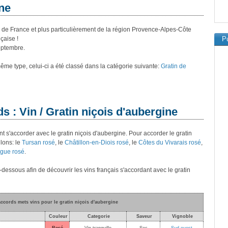
ine
re de France et plus particulièrement de la région Provence-Alpes-Côte
çaise !
Pu
eptembre.
 même type, celui-ci a été classé dans la catégorie suivante:
Gratin de
s : Vin / Gratin niçois d'aubergine
t s'accorder avec le gratin niçois d'aubergine. Pour accorder le gratin
lons: le
Tursan rosé
, le
Châtillon-en-Diois rosé
, le
Côtes du Vivarais rosé
,
gue rosé
.
i-dessous afin de découvrir les vins français s'accordant avec le gratin
accords mets vins pour le gratin niçois d'aubergine
Couleur
Categorie
Saveur
Vignoble