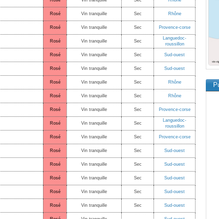
Rosé
Vin tranquille
Sec
Rhône
Rosé
Vin tranquille
Sec
Rhône
Rosé
Vin tranquille
Sec
Provence-corse
Languedoc-
Rosé
Vin tranquille
Sec
roussillon
Rosé
Vin tranquille
Sec
Sud-ouest
Rosé
Vin tranquille
Sec
Sud-ouest
Rosé
Vin tranquille
Sec
Rhône
Pu
Rosé
Vin tranquille
Sec
Rhône
Rosé
Vin tranquille
Sec
Provence-corse
Languedoc-
Rosé
Vin tranquille
Sec
roussillon
Rosé
Vin tranquille
Sec
Provence-corse
Rosé
Vin tranquille
Sec
Sud-ouest
Rosé
Vin tranquille
Sec
Sud-ouest
Rosé
Vin tranquille
Sec
Sud-ouest
Rosé
Vin tranquille
Sec
Sud-ouest
Rosé
Vin tranquille
Sec
Sud-ouest