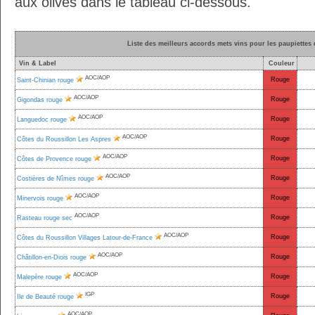
aux olives dans le tableau ci-dessous.
Liste des meilleurs accords mets vins pour les paupiettes 
Vin & Label
Couleur
AOC/AOP
Rouge
Saint-Chinian rouge
AOC/AOP
Rouge
Gigondas rouge
AOC/AOP
Rouge
Languedoc rouge
AOC/AOP
Rouge
Côtes du Roussillon Les Aspres
AOC/AOP
Rouge
Côtes de Provence rouge
AOC/AOP
Rouge
Costières de Nîmes rouge
AOC/AOP
Rouge
Minervois rouge
AOC/AOP
Rouge
Rasteau rouge sec
AOC/AOP
Rouge
Côtes du Roussillon Villages Latour-de-France
AOC/AOP
Rouge
Châtillon-en-Diois rouge
AOC/AOP
Rouge
Malepère rouge
IGP
Rouge
Ile de Beauté rouge
AOC/AOP