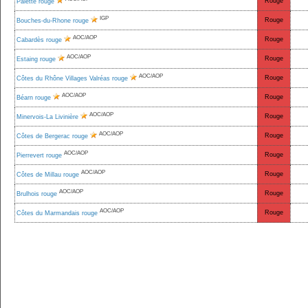
Rouge
Palette rouge
IGP
Rouge
Bouches-du-Rhone rouge
AOC/AOP
Rouge
Cabardès rouge
AOC/AOP
Rouge
Estaing rouge
AOC/AOP
Rouge
Côtes du Rhône Villages Valréas rouge
AOC/AOP
Rouge
Béarn rouge
AOC/AOP
Rouge
Minervois-La Livinière
AOC/AOP
Rouge
Côtes de Bergerac rouge
AOC/AOP
Rouge
Pierrevert rouge
AOC/AOP
Rouge
Côtes de Millau rouge
AOC/AOP
Rouge
Brulhois rouge
AOC/AOP
Rouge
Côtes du Marmandais rouge