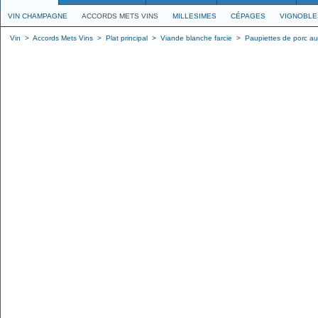
VIN CHAMPAGNE
ACCORDS METS VINS
MILLESIMES
CÉPAGES
VIGNOBLE
Vin
>
Accords Mets Vins
>
Plat principal
>
Viande blanche farcie
>
Paupiettes de porc au