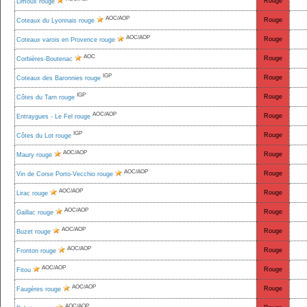
Rouge
Limoux rouge
AOC/AOP
Rouge
Coteaux du Lyonnais rouge
AOC/AOP
Rouge
Coteaux varois en Provence rouge
AOC
Rouge
Corbières-Boutenac
IGP
Rouge
Coteaux des Baronnies rouge
IGP
Rouge
Côtes du Tarn rouge
AOC/AOP
Rouge
Entraygues - Le Fel rouge
IGP
Rouge
Côtes du Lot rouge
AOC/AOP
Rouge
Maury rouge
AOC/AOP
Rouge
Vin de Corse Porto-Vecchio rouge
AOC/AOP
Rouge
Lirac rouge
AOC/AOP
Rouge
Gaillac rouge
AOC/AOP
Rouge
Buzet rouge
AOC/AOP
Rouge
Fronton rouge
AOC/AOP
Rouge
Fitou
AOC/AOP
Rouge
Faugères rouge
AOC/AOP