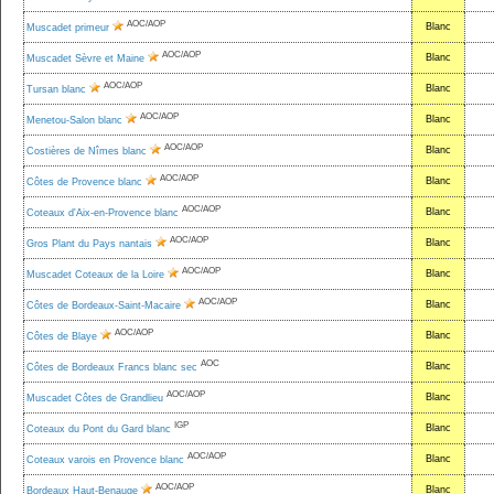
AOC/AOP
Blanc
Muscadet primeur
AOC/AOP
Blanc
Muscadet Sèvre et Maine
AOC/AOP
Blanc
Tursan blanc
AOC/AOP
Blanc
Menetou-Salon blanc
AOC/AOP
Blanc
Costières de Nîmes blanc
AOC/AOP
Blanc
Côtes de Provence blanc
AOC/AOP
Blanc
Coteaux d'Aix-en-Provence blanc
AOC/AOP
Blanc
Gros Plant du Pays nantais
AOC/AOP
Blanc
Muscadet Coteaux de la Loire
AOC/AOP
Blanc
Côtes de Bordeaux-Saint-Macaire
AOC/AOP
Blanc
Côtes de Blaye
AOC
Blanc
Côtes de Bordeaux Francs blanc sec
AOC/AOP
Blanc
Muscadet Côtes de Grandlieu
IGP
Blanc
Coteaux du Pont du Gard blanc
AOC/AOP
Blanc
Coteaux varois en Provence blanc
AOC/AOP
Blanc
Bordeaux Haut-Benauge