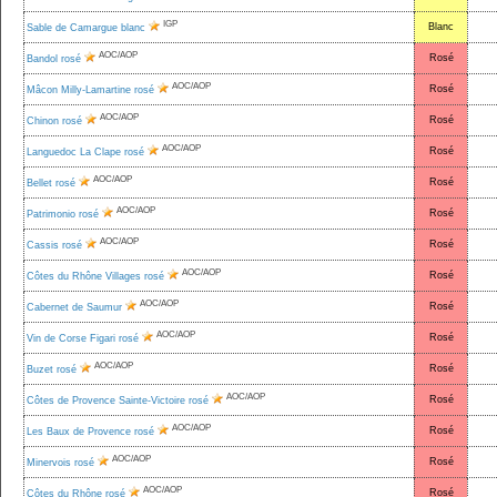
IGP
Blanc
Sable de Camargue blanc
AOC/AOP
Rosé
Bandol rosé
AOC/AOP
Rosé
Mâcon Milly-Lamartine rosé
AOC/AOP
Rosé
Chinon rosé
AOC/AOP
Rosé
Languedoc La Clape rosé
AOC/AOP
Rosé
Bellet rosé
AOC/AOP
Rosé
Patrimonio rosé
AOC/AOP
Rosé
Cassis rosé
AOC/AOP
Rosé
Côtes du Rhône Villages rosé
AOC/AOP
Rosé
Cabernet de Saumur
AOC/AOP
Rosé
Vin de Corse Figari rosé
AOC/AOP
Rosé
Buzet rosé
AOC/AOP
Rosé
Côtes de Provence Sainte-Victoire rosé
AOC/AOP
Rosé
Les Baux de Provence rosé
AOC/AOP
Rosé
Minervois rosé
AOC/AOP
Rosé
Côtes du Rhône rosé