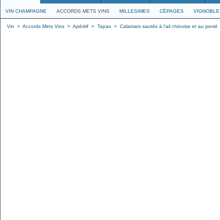
VIN CHAMPAGNE
ACCORDS METS VINS
MILLESIMES
CÉPAGES
VIGNOBLE
Vin
>
Accords Mets Vins
>
Apéritif
>
Tapas
>
Calamars sautés à l'ail chinoise et au persil