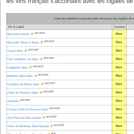
les vins français s'accordant avec les cigales de
Liste des meilleurs accords mets vins pour les cigales de 
Vin & Label
Couleur
AOC/AOP
Blanc
Muscadet primeur
AOC/AOP
Blanc
Muscadet Sèvre et Maine
AOC/AOP
Blanc
Tursan blanc
AOC/AOP
Blanc
Fiefs Vendéens Vix blanc
AOC/AOP
Blanc
Languedoc blanc
AOC/AOP
Blanc
Menetou-Salon blanc
AOC/AOP
Blanc
Costières de Nîmes blanc
AOC/AOP
Blanc
Côtes de Provence blanc
AOC/AOP
Blanc
Jasnières
AOC/AOP
Blanc
Coteaux d'Aix-en-Provence blanc
AOC/AOP
Blanc
Gros Plant du Pays nantais
AOC/AOP
Blanc
Côtes de Bordeaux-Saint-Macaire
AOC