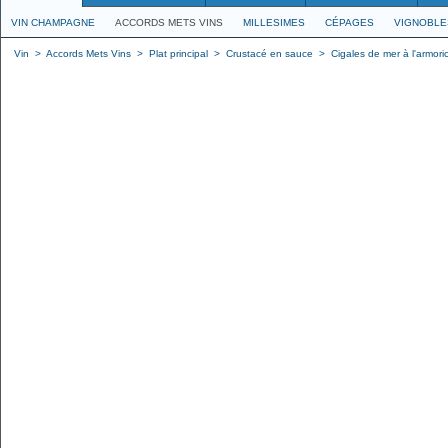
VIN CHAMPAGNE
ACCORDS METS VINS
MILLESIMES
CÉPAGES
VIGNOBLE
Vin
>
Accords Mets Vins
>
Plat principal
>
Crustacé en sauce
>
Cigales de mer à l'armori