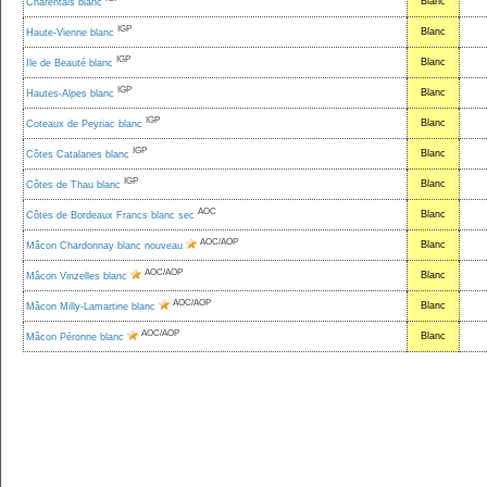
Blanc
Charentais blanc
IGP
Blanc
Haute-Vienne blanc
IGP
Blanc
Ile de Beauté blanc
IGP
Blanc
Hautes-Alpes blanc
IGP
Blanc
Coteaux de Peyriac blanc
IGP
Blanc
Côtes Catalanes blanc
IGP
Blanc
Côtes de Thau blanc
AOC
Blanc
Côtes de Bordeaux Francs blanc sec
AOC/AOP
Blanc
Mâcon Chardonnay blanc nouveau
AOC/AOP
Blanc
Mâcon Vinzelles blanc
AOC/AOP
Blanc
Mâcon Milly-Lamartine blanc
AOC/AOP
Blanc
Mâcon Péronne blanc