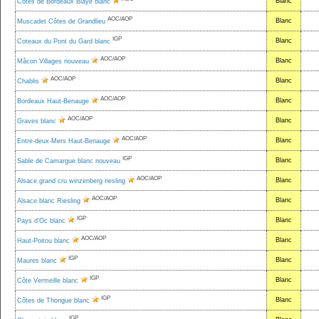
Blanc
Côtes de Bordeaux Blaye blanc
AOC/AOP
Blanc
Muscadet Côtes de Grandlieu
IGP
Blanc
Coteaux du Pont du Gard blanc
AOC/AOP
Blanc
Mâcon Villages nouveau
AOC/AOP
Blanc
Chablis
AOC/AOP
Blanc
Bordeaux Haut-Benauge
AOC/AOP
Blanc
Graves blanc
AOC/AOP
Blanc
Entre-deux-Mers Haut-Benauge
IGP
Blanc
Sable de Camargue blanc nouveau
AOC/AOP
Blanc
Alsace grand cru winzenberg riesling
AOC/AOP
Blanc
Alsace blanc Riesling
IGP
Blanc
Pays d'Oc blanc
AOC/AOP
Blanc
Haut-Poitou blanc
IGP
Blanc
Maures blanc
IGP
Blanc
Côte Vermeille blanc
IGP
Blanc
Côtes de Thongue blanc
IGP