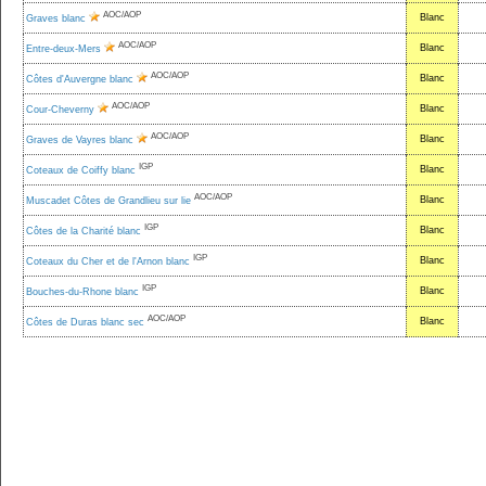
AOC/AOP
Blanc
Graves blanc
AOC/AOP
Blanc
Entre-deux-Mers
AOC/AOP
Blanc
Côtes d'Auvergne blanc
AOC/AOP
Blanc
Cour-Cheverny
AOC/AOP
Blanc
Graves de Vayres blanc
IGP
Blanc
Coteaux de Coiffy blanc
AOC/AOP
Blanc
Muscadet Côtes de Grandlieu sur lie
IGP
Blanc
Côtes de la Charité blanc
IGP
Blanc
Coteaux du Cher et de l'Arnon blanc
IGP
Blanc
Bouches-du-Rhone blanc
AOC/AOP
Blanc
Côtes de Duras blanc sec