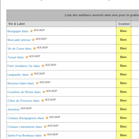
Liste des meilleurs accords mets vins pour le grati
Vin & Label
Couleur
AOC/AOP
Blanc
Bourgogne blanc
AOC/AOP
Blanc
Muscadet primeur
AOC/AOP
Blanc
Vin de Corse blanc
AOC/AOP
Blanc
Tursan blanc
AOC/AOP
Blanc
Fiefs Vendéens Vix blanc
AOC/AOP
Blanc
Languedoc blanc
AOC/AOP
Blanc
Menetou-Salon blanc
AOC/AOP
Blanc
Costières de Nîmes blanc
AOC/AOP
Blanc
Côtes de Provence blanc
AOC/AOP
Blanc
Jasnières
AOC/AOP
Blanc
Coteaux Bourguignons blanc
AOC/AOP
Blanc
Coteaux champenois blanc
AOC/AOP
Blanc
Sainte-Foy-Bordeaux blanc