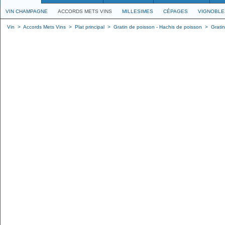
VIN CHAMPAGNE
ACCORDS METS VINS
MILLESIMES
CÉPAGES
VIGNOBLE
Vin
>
Accords Mets Vins
>
Plat principal
>
Gratin de poisson - Hachis de poisson
>
Grati