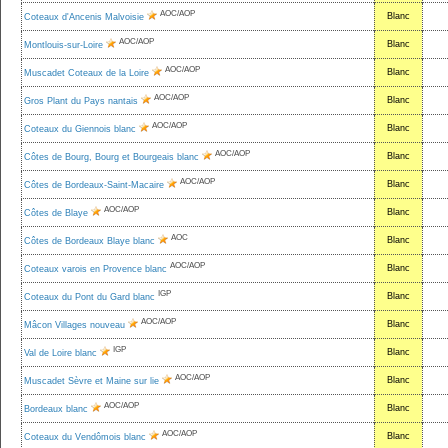
AOC/AOP
Blanc
Coteaux d'Ancenis Malvoisie
AOC/AOP
Blanc
Montlouis-sur-Loire
AOC/AOP
Blanc
Muscadet Coteaux de la Loire
AOC/AOP
Blanc
Gros Plant du Pays nantais
AOC/AOP
Blanc
Coteaux du Giennois blanc
AOC/AOP
Blanc
Côtes de Bourg, Bourg et Bourgeais blanc
AOC/AOP
Blanc
Côtes de Bordeaux-Saint-Macaire
AOC/AOP
Blanc
Côtes de Blaye
AOC
Blanc
Côtes de Bordeaux Blaye blanc
AOC/AOP
Blanc
Coteaux varois en Provence blanc
IGP
Blanc
Coteaux du Pont du Gard blanc
AOC/AOP
Blanc
Mâcon Villages nouveau
IGP
Blanc
Val de Loire blanc
AOC/AOP
Blanc
Muscadet Sèvre et Maine sur lie
AOC/AOP
Blanc
Bordeaux blanc
AOC/AOP
Blanc
Coteaux du Vendômois blanc