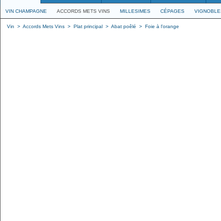
VIN CHAMPAGNE
ACCORDS METS VINS
MILLESIMES
CÉPAGES
VIGNOBLE
Vin
>
Accords Mets Vins
>
Plat principal
>
Abat poêlé
>
Foie à l'orange