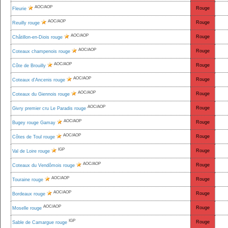
AOC/AOP
Rouge
Fleurie
AOC/AOP
Rouge
Reuilly rouge
AOC/AOP
Rouge
Châtillon-en-Diois rouge
AOC/AOP
Rouge
Coteaux champenois rouge
AOC/AOP
Rouge
Côte de Brouilly
AOC/AOP
Rouge
Coteaux d'Ancenis rouge
AOC/AOP
Rouge
Coteaux du Giennois rouge
AOC/AOP
Rouge
Givry premier cru Le Paradis rouge
AOC/AOP
Rouge
Bugey rouge Gamay
AOC/AOP
Rouge
Côtes de Toul rouge
IGP
Rouge
Val de Loire rouge
AOC/AOP
Rouge
Coteaux du Vendômois rouge
AOC/AOP
Rouge
Touraine rouge
AOC/AOP
Rouge
Bordeaux rouge
AOC/AOP
Rouge
Moselle rouge
IGP
Rouge
Sable de Camargue rouge