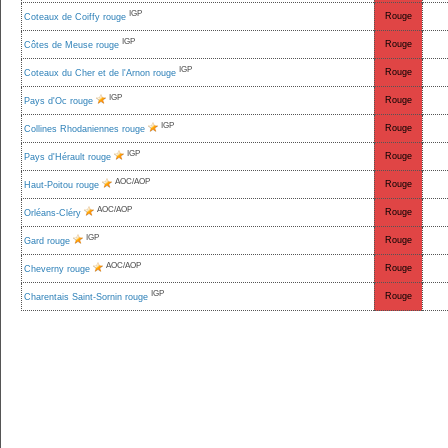
IGP
Rouge
Coteaux de Coiffy rouge
IGP
Rouge
Côtes de Meuse rouge
IGP
Rouge
Coteaux du Cher et de l'Arnon rouge
IGP
Rouge
Pays d'Oc rouge
IGP
Rouge
Collines Rhodaniennes rouge
IGP
Rouge
Pays d'Hérault rouge
AOC/AOP
Rouge
Haut-Poitou rouge
AOC/AOP
Rouge
Orléans-Cléry
IGP
Rouge
Gard rouge
AOC/AOP
Rouge
Cheverny rouge
IGP
Rouge
Charentais Saint-Sornin rouge