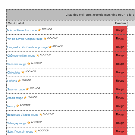
Liste des meilleurs accords mets vins pour le foie 
Vin & Label
Couleur
AOC/AOP
Rouge
Mâcon Pierreclos rouge
AOC/AOP
Rouge
Vin de Savoie Chignin rouge
AOC/AOP
Rouge
Languedoc Pic-Saint-Loup rouge
AOC/AOP
Rouge
Châteaumeillant rouge
AOC/AOP
Rouge
Sancerre rouge
AOC/AOP
Rouge
Chiroubles
AOC/AOP
Rouge
Chénas
AOC/AOP
Rouge
Saumur rouge
AOC/AOP
Rouge
Arbois rouge
AOC/AOP
Rouge
Irancy
AOC/AOP
Rouge
Beaujolais Villages rouge
AOC/AOP
Rouge
Valençay rouge
AOC/AOP
Rouge
Saint-Pourçain rouge