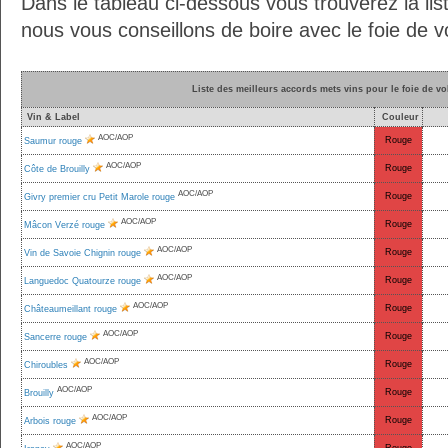
Dans le tableau ci-dessous vous trouverez la lis
nous vous conseillons de boire avec le foie de v
Liste des meilleurs accords mets vins pour le foie de vo
Vin & Label
Couleur
AOC/AOP
Rouge
Saumur rouge
AOC/AOP
Rouge
Côte de Brouilly
AOC/AOP
Rouge
Givry premier cru Petit Marole rouge
AOC/AOP
Rouge
Mâcon Verzé rouge
AOC/AOP
Rouge
Vin de Savoie Chignin rouge
AOC/AOP
Rouge
Languedoc Quatourze rouge
AOC/AOP
Rouge
Châteaumeillant rouge
AOC/AOP
Rouge
Sancerre rouge
AOC/AOP
Rouge
Chiroubles
AOC/AOP
Rouge
Brouilly
AOC/AOP
Rouge
Arbois rouge
AOC/AOP