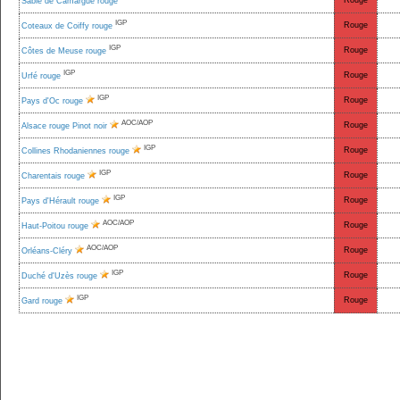
Rouge
Sable de Camargue rouge
IGP
Rouge
Coteaux de Coiffy rouge
IGP
Rouge
Côtes de Meuse rouge
IGP
Rouge
Urfé rouge
IGP
Rouge
Pays d'Oc rouge
AOC/AOP
Rouge
Alsace rouge Pinot noir
IGP
Rouge
Collines Rhodaniennes rouge
IGP
Rouge
Charentais rouge
IGP
Rouge
Pays d'Hérault rouge
AOC/AOP
Rouge
Haut-Poitou rouge
AOC/AOP
Rouge
Orléans-Cléry
IGP
Rouge
Duché d'Uzès rouge
IGP
Rouge
Gard rouge