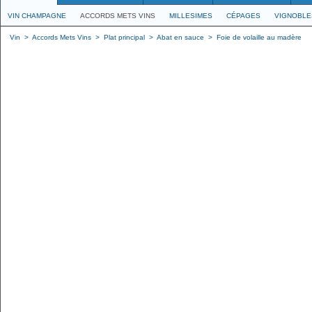
VIN CHAMPAGNE
ACCORDS METS VINS
MILLESIMES
CÉPAGES
VIGNOBLE
Vin
>
Accords Mets Vins
>
Plat principal
>
Abat en sauce
>
Foie de volaille au madère