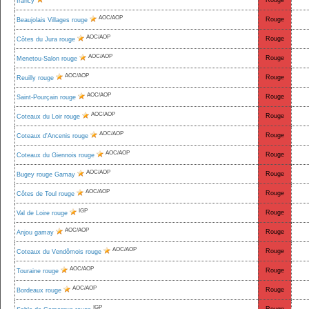
Rouge
Irancy
AOC/AOP
Rouge
Beaujolais Villages rouge
AOC/AOP
Rouge
Côtes du Jura rouge
AOC/AOP
Rouge
Menetou-Salon rouge
AOC/AOP
Rouge
Reuilly rouge
AOC/AOP
Rouge
Saint-Pourçain rouge
AOC/AOP
Rouge
Coteaux du Loir rouge
AOC/AOP
Rouge
Coteaux d'Ancenis rouge
AOC/AOP
Rouge
Coteaux du Giennois rouge
AOC/AOP
Rouge
Bugey rouge Gamay
AOC/AOP
Rouge
Côtes de Toul rouge
IGP
Rouge
Val de Loire rouge
AOC/AOP
Rouge
Anjou gamay
AOC/AOP
Rouge
Coteaux du Vendômois rouge
AOC/AOP
Rouge
Touraine rouge
AOC/AOP
Rouge
Bordeaux rouge
IGP