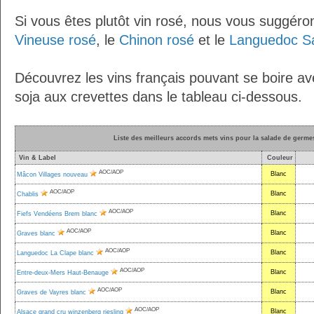
Si vous êtes plutôt vin rosé, nous vous suggéro
Vineuse rosé
, le
Chinon rosé
et le
Languedoc Sa
Découvrez les vins français pouvant se boire a
soja aux crevettes dans le tableau ci-dessous.
Liste des meilleurs accords mets vins pour la salade de germes
Vin & Label
Couleur
AOC/AOP
Blanc
Mâcon Villages nouveau
AOC/AOP
Blanc
Chablis
AOC/AOP
Blanc
Fiefs Vendéens Brem blanc
AOC/AOP
Blanc
Graves blanc
AOC/AOP
Blanc
Languedoc La Clape blanc
AOC/AOP
Blanc
Entre-deux-Mers Haut-Benauge
AOC/AOP
Blanc
Graves de Vayres blanc
AOC/AOP
Blanc
Alsace grand cru winzenberg riesling