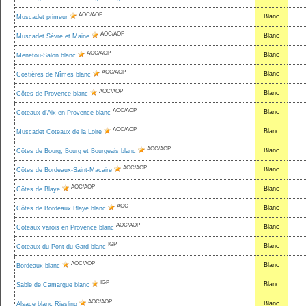
AOC/AOP
Blanc
Muscadet primeur
AOC/AOP
Blanc
Muscadet Sèvre et Maine
AOC/AOP
Blanc
Menetou-Salon blanc
AOC/AOP
Blanc
Costières de Nîmes blanc
AOC/AOP
Blanc
Côtes de Provence blanc
AOC/AOP
Blanc
Coteaux d'Aix-en-Provence blanc
AOC/AOP
Blanc
Muscadet Coteaux de la Loire
AOC/AOP
Blanc
Côtes de Bourg, Bourg et Bourgeais blanc
AOC/AOP
Blanc
Côtes de Bordeaux-Saint-Macaire
AOC/AOP
Blanc
Côtes de Blaye
AOC
Blanc
Côtes de Bordeaux Blaye blanc
AOC/AOP
Blanc
Coteaux varois en Provence blanc
IGP
Blanc
Coteaux du Pont du Gard blanc
AOC/AOP
Blanc
Bordeaux blanc
IGP
Blanc
Sable de Camargue blanc
AOC/AOP
Blanc
Alsace blanc Riesling