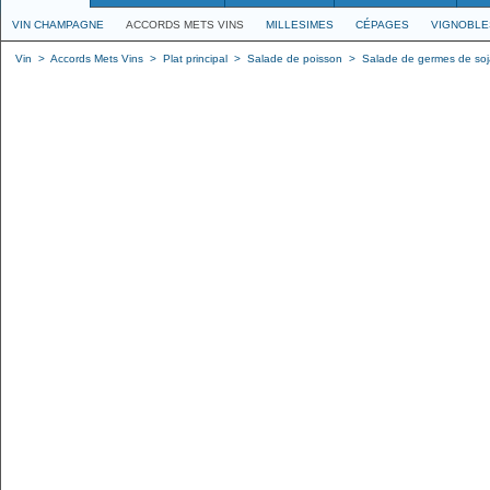
VIN CHAMPAGNE
ACCORDS METS VINS
MILLESIMES
CÉPAGES
VIGNOBLE
Vin
>
Accords Mets Vins
>
Plat principal
>
Salade de poisson
>
Salade de germes de soj