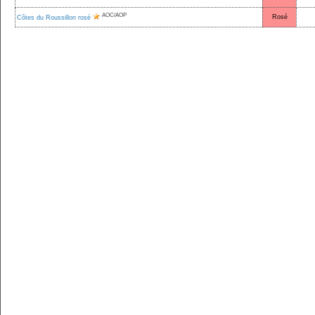
AOC/AOP
Rosé
Côtes du Roussillon rosé