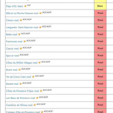
IGP
Blanc
Pays d'Oc blanc
AOC/AOP
Rosé
Mâcon La Roche-Vineuse rosé
AOC/AOP
Rosé
Chinon rosé
AOC/AOP
Rosé
Languedoc Saint-Saturnin rosé
AOC/AOP
Rosé
Bellet rosé
AOC/AOP
Rosé
Patrimonio rosé
AOC/AOP
Rosé
Cassis rosé
AOC/AOP
Rosé
Ajaccio rosé
AOC/AOP
Rosé
Côtes du Rhône Villages rosé
AOC/AOP
Rosé
Buzet rosé
AOC/AOP
Rosé
Vin de Corse Calvi rosé
AOC/AOP
Rosé
Bandol rosé
AOC/AOP
Rosé
Côtes de Provence Fréjus rosé
AOC/AOP
Rosé
Les Baux de Provence rosé
AOC/AOP
Rosé
Costières de Nîmes rosé
AOC/AOP
Rosé
Coteaux d'Aix-en-Provence rosé