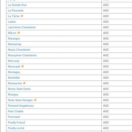
La Grande Rue
AOC
La Romanée
AOC
La Tâche
AOC
Ladoix
AOC
Latricières-Chambertin
AOC
Mâcon
AOC
Maranges
AOC
Marsannay
AOC
Mazis-Chambertin
AOC
Mazoyères-Chambertin
AOC
Mercurey
AOC
Meursault
AOC
Montagny
AOC
Monthélie
AOC
Montrachet
AOC
Morey-Saint-Denis
AOC
Musigny
AOC
Nuits-Saint-Georges
AOC
Pernand-Vergelesses
AOC
Petit Chablis
AOC
Pommard
AOC
Pouilly-Fuissé
AOC
Pouilly-Loché
AOC