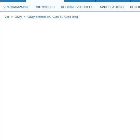
VIN CHAMPAGNE
VIGNOBLES
REGIONS VITICOLES
APPELLATIONS
DENO
Vin
>
Givry
>
Givry premier cru Clos du Cras long