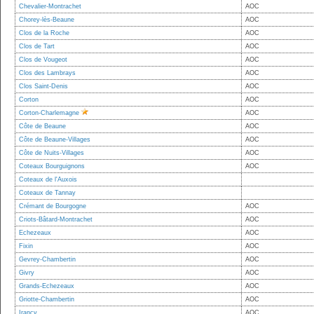
Chevalier-Montrachet
AOC
Chorey-lès-Beaune
AOC
Clos de la Roche
AOC
Clos de Tart
AOC
Clos de Vougeot
AOC
Clos des Lambrays
AOC
Clos Saint-Denis
AOC
Corton
AOC
Corton-Charlemagne
AOC
Côte de Beaune
AOC
Côte de Beaune-Villages
AOC
Côte de Nuits-Villages
AOC
Coteaux Bourguignons
AOC
Coteaux de l'Auxois
Coteaux de Tannay
Crémant de Bourgogne
AOC
Criots-Bâtard-Montrachet
AOC
Echezeaux
AOC
Fixin
AOC
Gevrey-Chambertin
AOC
Givry
AOC
Grands-Echezeaux
AOC
Griotte-Chambertin
AOC
Irancy
AOC