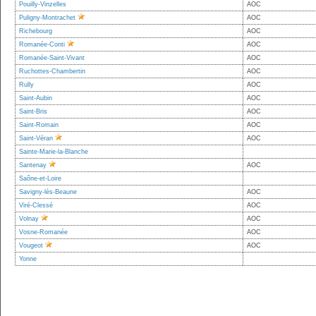
Pouilly-Vinzelles
AOC
Puligny-Montrachet
AOC
Richebourg
AOC
Romanée-Conti
AOC
Romanée-Saint-Vivant
AOC
Ruchottes-Chambertin
AOC
Rully
AOC
Saint-Aubin
AOC
Saint-Bris
AOC
Saint-Romain
AOC
Saint-Véran
AOC
Sainte-Marie-la-Blanche
Santenay
AOC
Saône-et-Loire
Savigny-lès-Beaune
AOC
Viré-Clessé
AOC
Volnay
AOC
Vosne-Romanée
AOC
Vougeot
AOC
Yonne