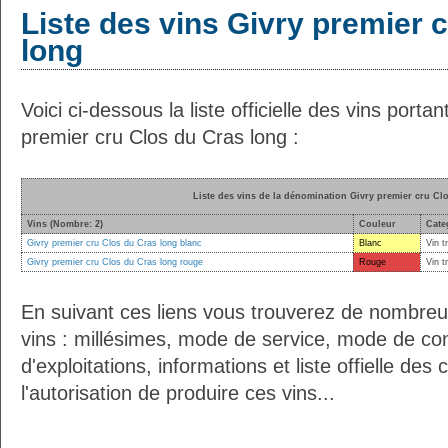
Liste des vins Givry premier 
long
Voici ci-dessous la liste officielle des vins port
premier cru Clos du Cras long :
Liste des vins de la dénomination Givry premier cru Cl
Vins (Nombre: 2)
Couleur
Cate
Givry premier cru Clos du Cras long blanc
Blanc
Vin t
Givry premier cru Clos du Cras long rouge
Rouge
Vin t
En suivant ces liens vous trouverez de nombreu
vins : millésimes, mode de service, mode de co
d'exploitations, informations et liste offielle d
l'autorisation de produire ces vins...