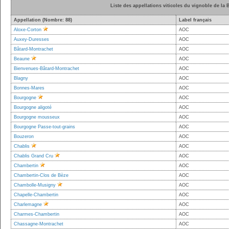
Liste des appellations viticoles du vignoble de la
Appellation (Nombre: 88)
Label français
Aloxe-Corton
AOC
Auxey-Duresses
AOC
Bâtard-Montrachet
AOC
Beaune
AOC
Bienvenues-Bâtard-Montrachet
AOC
Blagny
AOC
Bonnes-Mares
AOC
Bourgogne
AOC
Bourgogne aligoté
AOC
Bourgogne mousseux
AOC
Bourgogne Passe-tout-grains
AOC
Bouzeron
AOC
Chablis
AOC
Chablis Grand Cru
AOC
Chambertin
AOC
Chambertin-Clos de Bèze
AOC
Chambolle-Musigny
AOC
Chapelle-Chambertin
AOC
Charlemagne
AOC
Charmes-Chambertin
AOC
Chassagne-Montrachet
AOC