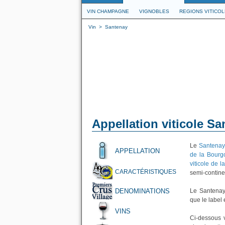
VIN CHAMPAGNE
VIGNOBLES
REGIONS VITICO
Vin
>
Santenay
Appellation viticole S
Le
Santena
APPELLATION
de la Bourg
viticole de 
CARACTÉRISTIQUES
semi-contine
DENOMINATIONS
Le Santenay 
que le label
VINS
Ci-dessous v