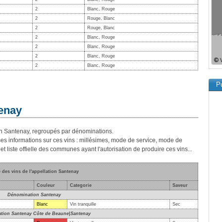
2
Blanc, Rouge
2
Rouge, Blanc
2
Rouge, Blanc
2
Blanc, Rouge
2
Blanc, Rouge
2
Blanc, Rouge
2
Blanc, Rouge
Pu
tenay
lation Santenay, regroupés par dénominations.
es informations sur ces vins : millésimes, mode de service, mode de
et liste offielle des communes ayant l'autorisation de produire ces vins...
e des vins de l'appellation Santenay
Couleur
Categorie
Saveur
Dénomination Santenay
Blanc
Vin tranquille
Sec
tion Santenay Côte de Beaune|Santenay