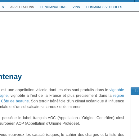
LES
APPELLATIONS
DENOMINATIONS
VINS
COMMUNES VITICOLES
antenay
y
est une appellation viticole dont les vins sont produits dans le
vignoble
L
ogne
, vignoble à l'est de la France et plus précisément dans la
région
la Côte de beaune
. Son terroir bénéficie d'un climat océanique à influence
ntale et d'un sol calcaires marneux et de marnes.
possède le label français AOC (Appellation d'Origine Contrôlée) ainsi
 européen AOP (Appellation d'Origine Protégée).
ous trouverez les caractéristiques, le cahier des charges et la liste des