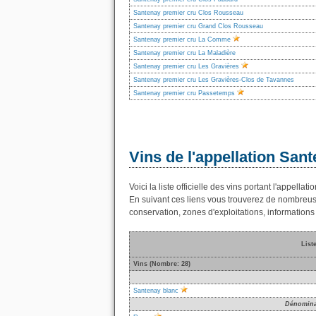
Santenay premier cru Clos Rousseau
Santenay premier cru Grand Clos Rousseau
Santenay premier cru La Comme
Santenay premier cru La Maladière
Santenay premier cru Les Gravières
Santenay premier cru Les Gravières-Clos de Tavannes
Santenay premier cru Passetemps
Vins de l'appellation San
Voici la liste officielle des vins portant l'appel
En suivant ces liens vous trouverez de nombreus
conservation, zones d'exploitations, informations 
List
Vins (Nombre: 28)
Santenay blanc
Dénomina