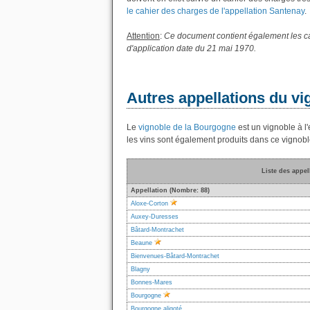
le cahier des charges de l'appellation Santenay
.
Attention
:
Ce document contient également les cah
d'application date du 21 mai 1970.
Autres appellations du v
Le
vignoble de la Bourgogne
est un vignoble à l'
les vins sont également produits dans ce vignobl
Liste des appel
Appellation (Nombre: 88)
Aloxe-Corton
Auxey-Duresses
Bâtard-Montrachet
Beaune
Bienvenues-Bâtard-Montrachet
Blagny
Bonnes-Mares
Bourgogne
Bourgogne aligoté