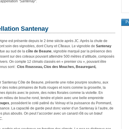
e appellation
"Santenay"
.
Pu
ellation Santenay
 vigne est présente depuis le 2 ème siècle après JC. Après la chute de
ont soin des vignobles, dont Cluny et Cîteaux. Le vignoble de
Santenay
itue au sud de la
côte de Beaune
, vignoble marqué par la présence des
ssent sur des coteaux pouvant atteindre 500 mètres d’altitude, composés
divers. On compte 12 climats classés en « premier cru », pouvant être
nnus sont :
Clos Rousseau, Clos des Mouches, Beauregard,
r Santenay Côte de Beaune, présente une robe pourpre soutenu, aux
ur des notes primaires de fruits rouges et noirs comme la groseille, la
ômes épicés avec le poivre, des notes florales comme la violette. En
un milieu de bouche rond, tendre et plein avec une belle empreinte
rouges
, possèdent le coté patiné du Volnay et la puissance du Pommard,
ssance. La capacité de garde peut donc varier d’un Santenay à l’autre, de
les plus aboutis. On peut l’accorder avec un canard rôti ou un bœuf
C.