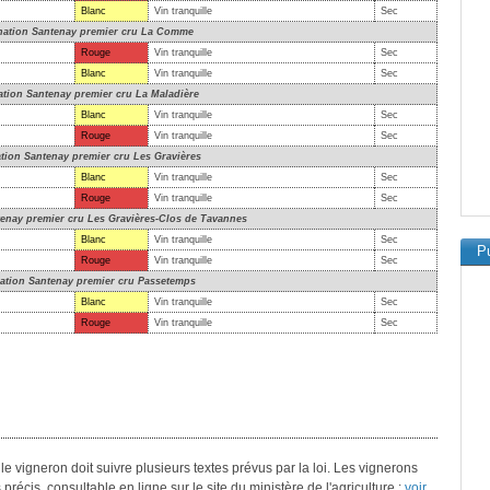
Blanc
Vin tranquille
Sec
ation Santenay premier cru La Comme
Rouge
Vin tranquille
Sec
Blanc
Vin tranquille
Sec
tion Santenay premier cru La Maladière
Blanc
Vin tranquille
Sec
Rouge
Vin tranquille
Sec
ion Santenay premier cru Les Gravières
Blanc
Vin tranquille
Sec
Rouge
Vin tranquille
Sec
enay premier cru Les Gravières-Clos de Tavannes
Blanc
Vin tranquille
Sec
Pu
Rouge
Vin tranquille
Sec
tion Santenay premier cru Passetemps
Blanc
Vin tranquille
Sec
Rouge
Vin tranquille
Sec
le vigneron doit suivre plusieurs textes prévus par la loi. Les vignerons
précis, consultable en ligne sur le site du ministère de l'agriculture :
voir