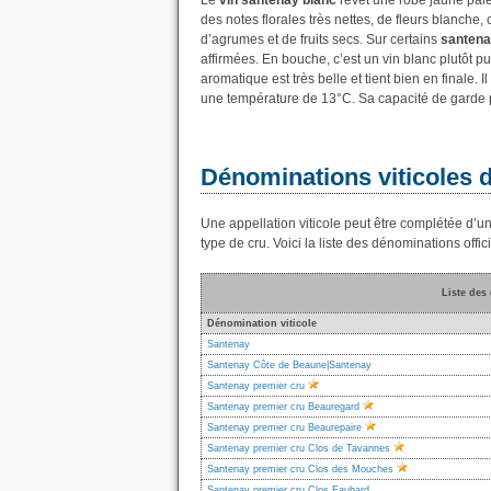
Le
vin santenay blanc
revêt une robe jaune pâle,
des notes florales très nettes, de fleurs blanche
d’agrumes et de fruits secs. Sur certains
santena
affirmées. En bouche, c’est un vin blanc plutôt pu
aromatique est très belle et tient bien en finale
une température de 13°C. Sa capacité de garde 
Dénominations viticoles d
Une appellation viticole peut être complétée d’une 
type de cru. Voici la liste des dénominations offic
Liste des
Dénomination viticole
Santenay
Santenay Côte de Beaune|Santenay
Santenay premier cru
Santenay premier cru Beauregard
Santenay premier cru Beaurepaire
Santenay premier cru Clos de Tavannes
Santenay premier cru Clos des Mouches
Santenay premier cru Clos Faubard