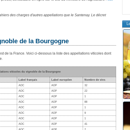
iers des charges d'autres appellations que le Santenay. Le décret
L
ignoble de la Bourgogne
est de la France. Voici ci-dessous la liste des appellations viticoles dont
e.
lations viticoles du vignoble de la Bourgogne
Label français
Label européen
Nombre de vins
AOC
AOP
32
AOC
AOP
22
AOC
AOP
1
AOC
AOP
88
AOC
AOP
1
AOC
AOP
9
AOC
AOP
1
AOC
AOP
41
AOC
AOP
2