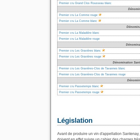
Premier cru Grand Clos Rousseau blanc
Dénomin
Premier cru La Comme rouge
Premier cru La Comme blanc
Dénomina
Premier cru La Maladière blanc
Premier cru La Maladière rouge
Dénominat
Premier cru Les Gravières blanc
Premier cru Les Gravières rouge
Dénomination Sant
Premier cru Les Gravières-Clos de Tavannes blanc
Premier cru Les Gravières-Clos de Tavannes rouge
Dénomina
Premier cru Passetemps blanc
Premier cru Passetemps rouge
Législation
Avant de produire un vin d'appellation Santenay, 
doivent en effet suivre un cahier des charges très 