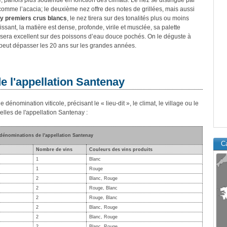
 parfois plus soutenue en fonction des climats. Le nez se distingue par
, comme l’acacia; le deuxième nez offre des notes de grillées, mais aussi
y premiers crus blancs
, le nez tirera sur des tonalités plus ou moins
issant, la matière est dense, profonde, virile et musclée, sa palette
. Il sera excellent sur des poissons d’eau douce pochés. On le déguste à
peut dépasser les 20 ans sur les grandes années.
e l'appellation Santenay
dénomination viticole, précisant le « lieu-dit », le climat, le village ou le
ielles de l'appellation Santenay :
 dénominations de l'appellation Santenay
Ca
Nombre de vins
Couleurs des vins produits
1
Blanc
1
Rouge
2
Blanc, Rouge
2
Rouge, Blanc
2
Rouge, Blanc
2
Blanc, Rouge
2
Blanc, Rouge
2
Blanc, Rouge