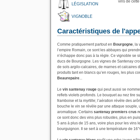
vins de cett
LÉGISLATION
VIGNOBLE
Caractéristiques de l'app
Comme pratiquement partout en
Bourgogne
, la
l’empire Romain, ce sont les abbayes qui prendr
n’échappe donc pas à la règle. Ce vignoble se s
ducs de Bourgogne. Les vignes de Santenay croi
de sols argilo-calcaires, de marnes et calcaires 
produits tant en blancs qu’en rouges, les plus co
Beaurepaire
...
Le
vin santenay rouge
qui peut aussi se nomme
reflets violets profonds. Le bouquet au nez tire s
framboise et la myrtille; l’aération révèle des ar
bouche le vin se révèle par une attaque souple, 
aromatique. Certains
santenay premiers crus 
ce sont donc des vins plus robustes, plus en pui
5 ans à plus de 15 ans, voire plus pour les vins 
bourguignon. Il se sert à une température de 16°