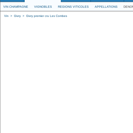
VIN CHAMPAGNE
VIGNOBLES
REGIONS VITICOLES
APPELLATIONS
DENO
Vin
>
Givry
>
Givry premier cru Les Combes