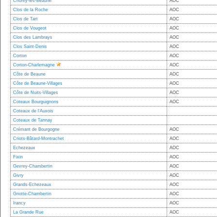
Chorey-lès-Beaune
AOC
Clos de la Roche
AOC
Clos de Tart
AOC
Clos de Vougeot
AOC
Clos des Lambrays
AOC
Clos Saint-Denis
AOC
Corton
AOC
Corton-Charlemagne
AOC
Côte de Beaune
AOC
Côte de Beaune-Villages
AOC
Côte de Nuits-Villages
AOC
Coteaux Bourguignons
AOC
Coteaux de l'Auxois
Coteaux de Tannay
Crémant de Bourgogne
AOC
Criots-Bâtard-Montrachet
AOC
Echezeaux
AOC
Fixin
AOC
Gevrey-Chambertin
AOC
Givry
AOC
Grands-Echezeaux
AOC
Griotte-Chambertin
AOC
Irancy
AOC
La Grande Rue
AOC