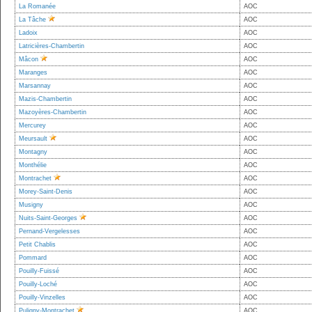
La Romanée
AOC
La Tâche
AOC
Ladoix
AOC
Latricières-Chambertin
AOC
Mâcon
AOC
Maranges
AOC
Marsannay
AOC
Mazis-Chambertin
AOC
Mazoyères-Chambertin
AOC
Mercurey
AOC
Meursault
AOC
Montagny
AOC
Monthélie
AOC
Montrachet
AOC
Morey-Saint-Denis
AOC
Musigny
AOC
Nuits-Saint-Georges
AOC
Pernand-Vergelesses
AOC
Petit Chablis
AOC
Pommard
AOC
Pouilly-Fuissé
AOC
Pouilly-Loché
AOC
Pouilly-Vinzelles
AOC
Puligny-Montrachet
AOC