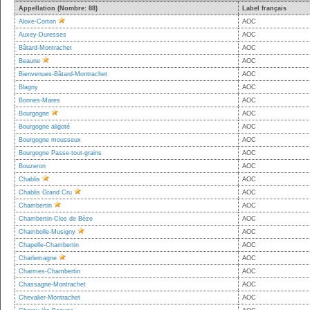
Appellation (Nombre: 88)
Label français
Aloxe-Corton
AOC
Auxey-Duresses
AOC
Bâtard-Montrachet
AOC
Beaune
AOC
Bienvenues-Bâtard-Montrachet
AOC
Blagny
AOC
Bonnes-Mares
AOC
Bourgogne
AOC
Bourgogne aligoté
AOC
Bourgogne mousseux
AOC
Bourgogne Passe-tout-grains
AOC
Bouzeron
AOC
Chablis
AOC
Chablis Grand Cru
AOC
Chambertin
AOC
Chambertin-Clos de Bèze
AOC
Chambolle-Musigny
AOC
Chapelle-Chambertin
AOC
Charlemagne
AOC
Charmes-Chambertin
AOC
Chassagne-Montrachet
AOC
Chevalier-Montrachet
AOC