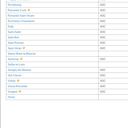
Richebourg
AOC
Romanée-Conti
AOC
Romanée-Saint-Vivant
AOC
Ruchottes-Chambertin
AOC
Rully
AOC
Saint-Aubin
AOC
Saint-Bris
AOC
Saint-Romain
AOC
Saint-Véran
AOC
Sainte-Marie-la-Blanche
Santenay
AOC
Saône-et-Loire
Savigny-lès-Beaune
AOC
Viré-Clessé
AOC
Volnay
AOC
Vosne-Romanée
AOC
Vougeot
AOC
Yonne