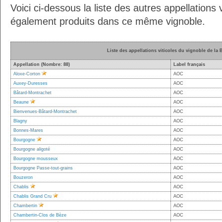
Voici ci-dessous la liste des autres appellations v
également produits dans ce même vignoble.
Liste des appellations viticoles du vignoble de la
Appellation (Nombre: 88)
Label français
Aloxe-Corton
AOC
Auxey-Duresses
AOC
Bâtard-Montrachet
AOC
Beaune
AOC
Bienvenues-Bâtard-Montrachet
AOC
Blagny
AOC
Bonnes-Mares
AOC
Bourgogne
AOC
Bourgogne aligoté
AOC
Bourgogne mousseux
AOC
Bourgogne Passe-tout-grains
AOC
Bouzeron
AOC
Chablis
AOC
Chablis Grand Cru
AOC
Chambertin
AOC
Chambertin-Clos de Bèze
AOC