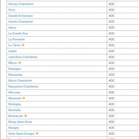
Gevrey-Chambertin
AOC
Givry
AOC
Grands-Echezeaux
AOC
Griotte-Chambertin
AOC
Irancy
AOC
La Grande Rue
AOC
La Romanée
AOC
La Tâche
AOC
Ladoix
AOC
Latricières-Chambertin
AOC
Mâcon
AOC
Maranges
AOC
Marsannay
AOC
Mazis-Chambertin
AOC
Mazoyères-Chambertin
AOC
Mercurey
AOC
Meursault
AOC
Montagny
AOC
Monthélie
AOC
Montrachet
AOC
Morey-Saint-Denis
AOC
Musigny
AOC
Nuits-Saint-Georges
AOC