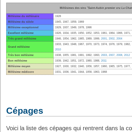
Millésimes des vins
"Saint-Aubin premier cru La Chat
Millésime du millénaire
1928
Millésime du siècle
1945, 1947, 1959, 1969
Millésime exceptionnel
1929, 1937, 1949, 1978, 1996
Excellent millésime
1926, 1934, 1935, 1950, 1952, 1953, 1961, 1964, 1966, 1971,
Très grand millésime
1946, 1954, 1962, 1985, 1989, 1999,
2001
,
2002
,
2004
1933, 1943, 1948, 1967, 1970, 1973, 1974, 1976, 1979, 1982,
Grand millésime
2010
Très bon millésime
1938, 1955, 1981, 1991, 1992, 1993,
2003
,
2007
,
2008
,
2012
Bon millésime
1939, 1942, 1951, 1972, 1980, 1988,
2011
Millésime moyen
1927, 1930, 1932, 1940, 1956, 1957, 1960, 1965, 1975, 1977,
Millésime médiocre
1931, 1936, 1941, 1944, 1958, 1963, 1968
Cépages
Voici la liste des cépages qui rentrent dans la c