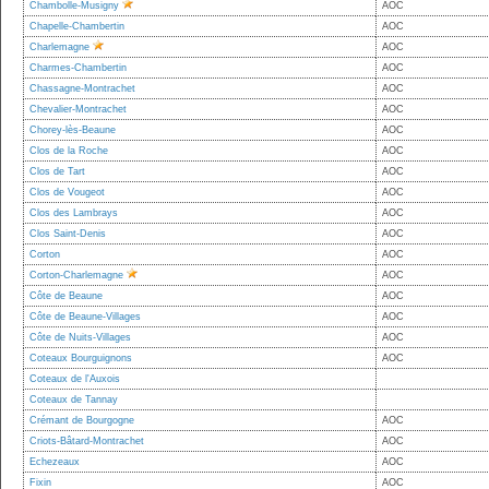
Chambolle-Musigny
AOC
Chapelle-Chambertin
AOC
Charlemagne
AOC
Charmes-Chambertin
AOC
Chassagne-Montrachet
AOC
Chevalier-Montrachet
AOC
Chorey-lès-Beaune
AOC
Clos de la Roche
AOC
Clos de Tart
AOC
Clos de Vougeot
AOC
Clos des Lambrays
AOC
Clos Saint-Denis
AOC
Corton
AOC
Corton-Charlemagne
AOC
Côte de Beaune
AOC
Côte de Beaune-Villages
AOC
Côte de Nuits-Villages
AOC
Coteaux Bourguignons
AOC
Coteaux de l'Auxois
Coteaux de Tannay
Crémant de Bourgogne
AOC
Criots-Bâtard-Montrachet
AOC
Echezeaux
AOC
Fixin
AOC