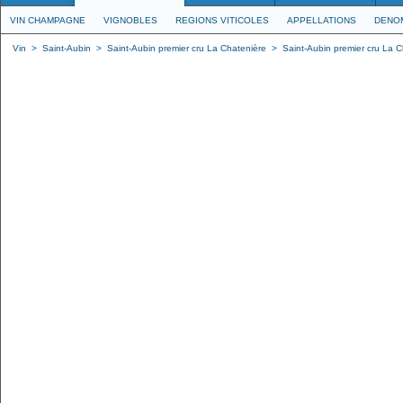
VIN CHAMPAGNE
VIGNOBLES
REGIONS VITICOLES
APPELLATIONS
DENO
Vin
>
Saint-Aubin
>
Saint-Aubin premier cru La Chatenière
>
Saint-Aubin premier cru La C