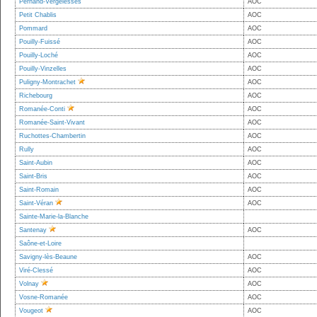
Pernand-Vergelesses
AOC
Petit Chablis
AOC
Pommard
AOC
Pouilly-Fuissé
AOC
Pouilly-Loché
AOC
Pouilly-Vinzelles
AOC
Puligny-Montrachet
AOC
Richebourg
AOC
Romanée-Conti
AOC
Romanée-Saint-Vivant
AOC
Ruchottes-Chambertin
AOC
Rully
AOC
Saint-Aubin
AOC
Saint-Bris
AOC
Saint-Romain
AOC
Saint-Véran
AOC
Sainte-Marie-la-Blanche
Santenay
AOC
Saône-et-Loire
Savigny-lès-Beaune
AOC
Viré-Clessé
AOC
Volnay
AOC
Vosne-Romanée
AOC
Vougeot
AOC