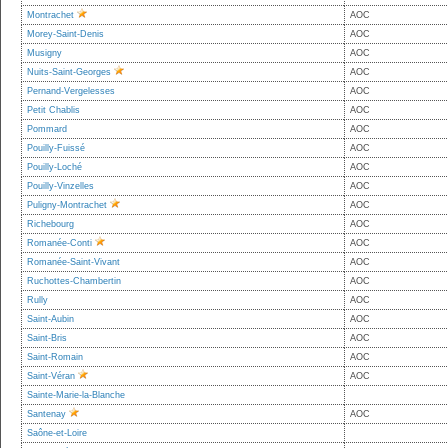
Montrachet
AOC
Morey-Saint-Denis
AOC
Musigny
AOC
Nuits-Saint-Georges
AOC
Pernand-Vergelesses
AOC
Petit Chablis
AOC
Pommard
AOC
Pouilly-Fuissé
AOC
Pouilly-Loché
AOC
Pouilly-Vinzelles
AOC
Puligny-Montrachet
AOC
Richebourg
AOC
Romanée-Conti
AOC
Romanée-Saint-Vivant
AOC
Ruchottes-Chambertin
AOC
Rully
AOC
Saint-Aubin
AOC
Saint-Bris
AOC
Saint-Romain
AOC
Saint-Véran
AOC
Sainte-Marie-la-Blanche
Santenay
AOC
Saône-et-Loire