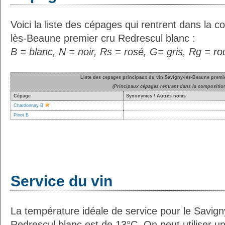
Voici la liste des cépages qui rentrent dans la 
lès-Beaune premier cru Redrescul blanc :
B = blanc, N = noir, Rs = rosé, G= gris, Rg = r
Liste des cepages principaux du vin Savigny-lès-Beaune premi
(Principaux cépages rentrant dans la compositio
Cépage
Synonymes / Autres noms
Chardonnay B
Pinot B
Service du vin
La température idéale de service pour le Savig
Redrescul blanc est de 13°C. On peut utiliser un