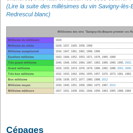
(Lire la suite des millésimes du vin Savigny-lès
Redrescul blanc)
Millésimes des vins
"Savigny-lès-Beaune premier cru R
Millésime du millénaire
1929
Millésime du siècle
1928, 1937, 1945, 1959, 1969
Millésime exceptionnel
1934, 1947, 1961, 1962, 1966, 1996
Excellent millésime
1943, 1949, 1952, 1953, 1971, 1978, 1985, 1999
Très grand millésime
1946, 1948, 1950, 1964, 1967, 1983, 1989, 1990, 1995,
2002
,
Grand millésime
1926, 1935, 1974, 1976, 1979, 1986, 1992, 1998,
2001
,
2006
,
Très bon millésime
1932, 1933, 1942, 1954, 1955, 1957, 1970, 1973, 1981, 1982,
Bon millésime
1938, 1939, 1972, 1977, 1980, 1988,
2012
Millésime moyen
1930, 1940, 1951, 1958, 1960, 1975, 1987,
2013
Millésime médiocre
1927, 1931, 1936, 1941, 1944, 1956, 1963, 1965, 1968, 1984
Cépages