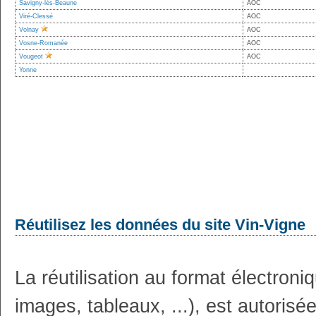
Savigny-lès-Beaune
AOC
Viré-Clessé
AOC
Volnay
AOC
Vosne-Romanée
AOC
Vougeot
AOC
Yonne
Réutilisez les données du site Vin-Vigne
La réutilisation au format électron
images, tableaux, ...), est autoris