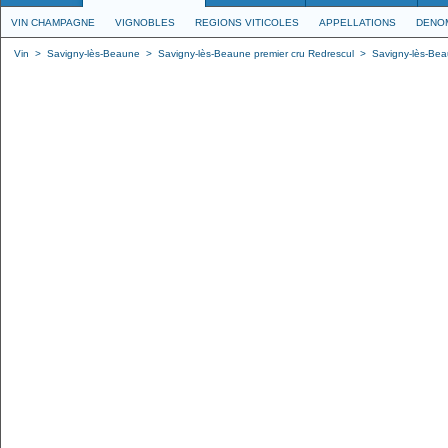
VIN CHAMPAGNE
VIGNOBLES
REGIONS VITICOLES
APPELLATIONS
DENO
Vin
>
Savigny-lès-Beaune
>
Savigny-lès-Beaune premier cru Redrescul
>
Savigny-lès-Bea