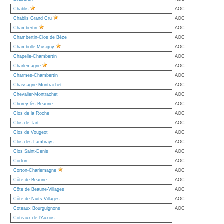
Chablis
AOC
Chablis Grand Cru
AOC
Chambertin
AOC
Chambertin-Clos de Bèze
AOC
Chambolle-Musigny
AOC
Chapelle-Chambertin
AOC
Charlemagne
AOC
Charmes-Chambertin
AOC
Chassagne-Montrachet
AOC
Chevalier-Montrachet
AOC
Chorey-lès-Beaune
AOC
Clos de la Roche
AOC
Clos de Tart
AOC
Clos de Vougeot
AOC
Clos des Lambrays
AOC
Clos Saint-Denis
AOC
Corton
AOC
Corton-Charlemagne
AOC
Côte de Beaune
AOC
Côte de Beaune-Villages
AOC
Côte de Nuits-Villages
AOC
Coteaux Bourguignons
AOC
Coteaux de l'Auxois