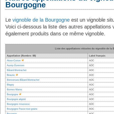
Bourgogne
Le
vignoble de la Bourgogne
est un vignoble situ
Voici ci-dessous la liste des autres appellations v
également produits dans ce même vignoble.
Liste des appellations viticoles du vignoble de la
Appellation (Nombre: 88)
Label français
Aloxe-Corton
AOC
Auxey-Duresses
AOC
Bâtard-Montrachet
AOC
Beaune
AOC
Bienvenues-Bâtard-Montrachet
AOC
Blagny
AOC
Bonnes-Mares
AOC
Bourgogne
AOC
Bourgogne aligoté
AOC
Bourgogne mousseux
AOC
Bourgogne Passe-tout-grains
AOC
Bouzeron
AOC