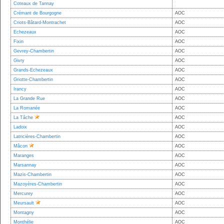
Coteaux de Tannay
Crémant de Bourgogne
AOC
Criots-Bâtard-Montrachet
AOC
Echezeaux
AOC
Fixin
AOC
Gevrey-Chambertin
AOC
Givry
AOC
Grands-Echezeaux
AOC
Griotte-Chambertin
AOC
Irancy
AOC
La Grande Rue
AOC
La Romanée
AOC
La Tâche
AOC
Ladoix
AOC
Latricières-Chambertin
AOC
Mâcon
AOC
Maranges
AOC
Marsannay
AOC
Mazis-Chambertin
AOC
Mazoyères-Chambertin
AOC
Mercurey
AOC
Meursault
AOC
Montagny
AOC
Monthélie
AOC