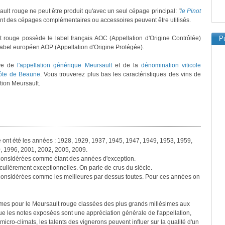
ault rouge ne peut être produit qu'avec un seul cépage principal:
"
le Pinot
t des cépages complémentaires ou accessoires peuvent être utilisés.
 rouge possède le label français AOC (Appellation d'Origine Contrôlée)
Pu
 label européen AOP (Appellation d'Origine Protégée).
ève de
l'appellation générique Meursault
et de la
dénomination viticole
ôte de Beaune
. Vous trouverez plus bas les caractéristiques des vins de
tion Meursault.
e ont été les années : 1928, 1929, 1937, 1945, 1947, 1949, 1953, 1959,
, 1996, 2001, 2002, 2005, 2009.
considérées comme étant des années d'exception.
ulièrement exceptionnelles. On parle de crus du siècle.
considérées comme les meilleures par dessus toutes. Pour ces années on
simes pour le Meursault rouge classées des plus grands millésimes aux
 que les notes exposées sont une appréciation générale de l'appellation,
 micro-climats, les talents des vignerons peuvent influer sur la qualité d'un