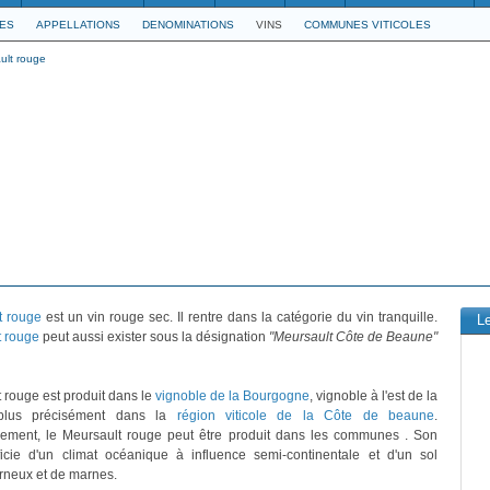
LES
APPELLATIONS
DENOMINATIONS
VINS
COMMUNES VITICOLES
ult rouge
t rouge
est un vin rouge sec. Il rentre dans la catégorie du vin tranquille.
L
t rouge
peut aussi exister sous la désignation
"Meursault Côte de Beaune"
 rouge est produit dans le
vignoble de la Bourgogne
, vignoble à l'est de la
plus précisément dans la
région viticole de la Côte de beaune
.
ivement, le Meursault rouge peut être produit dans les communes . Son
ficie d'un climat océanique à influence semi-continentale et d'un sol
rneux et de marnes.