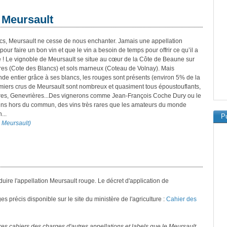
 Meursault
cs, Meursault ne cesse de nous enchanter. Jamais une appellation
our faire un bon vin et que le vin a besoin de temps pour offrir ce qu’il a
e ! Le vignoble de Meursault se situe au cœur de la Côte de Beaune sur
aires (Cote des Blancs) et sols marneux (Coteau de Volnay). Mais
de entier grâce à ses blancs, les rouges sont présents (environ 5% de la
 premiers crus de Meursault sont nombreux et quasiment tous époustouflants,
ières, Genevrières...Des vignerons comme Jean-François Coche Dury ou le
vins hors du commun, des vins très rares que les amateurs du monde
...
Pu
n Meursault)
oduire l'appellation Meursault rouge. Le décret d'application de
 précis disponible sur le site du ministère de l'agriculture :
Cahier des
s cahiers des charges d'autres appellations et labels que le Meursault