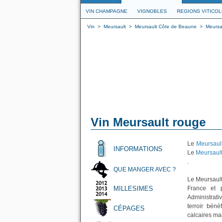
VIN CHAMPAGNE
VIGNOBLES
REGIONS VITICO
Vin
>
Meursault
>
Meursault Côte de Beaune
>
Meursa
Vin Meursault rouge
Le
Meursaul
INFORMATIONS
Le
Meursaul
.
QUE MANGER AVEC ?
Le Meursault
MILLESIMES
France et 
Administrat
terroir béné
CÉPAGES
calcaires ma