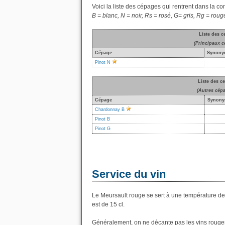
Voici la liste des cépages qui rentrent dans la c
B = blanc, N = noir, Rs = rosé, G= gris, Rg = roug
Liste des c
(Principaux c
Cépage
Synony
Pinot N
Liste des c
(Autres cép
Cépage
Synony
Chardonnay B
Pinot B
Pinot G
Service du vin
Le Meursault rouge se sert à une température de
est de 15 cl.
Généralement, on ne décante pas les vins rouges