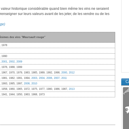
 valeur historique considérable quand bien même les vins ne seraient
 renseigner sur leurs valeurs avant de les jeter, de les vendre ou de les
uge)
lésimes des vins
"Meursault rouge"
, 1978
, 1990
6,
2001
,
2002
,
2009
, 1976, 1988, 1999
, 1967, 1970, 1979, 1983, 1985, 1989, 1992, 1998,
2000
,
2012
, 1981, 1982, 1991, 1994,
2003
,
2004
,
2006
,
2007
,
2011
Ca
, 1993, 1995, 1997,
2008
,
2010
, 1958, 1960, 1965, 1972, 1975, 1977, 1980, 1986, 1987,
2013
, 1941, 1944, 1950, 1963, 1968, 1973