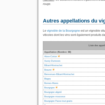
rouge.
Autres appellations du v
Le
vignoble de la Bourgogne
est un vignoble situ
viticoles dont les vins sont également produits 
Liste des appel
Appellation (Nombre: 88)
Aloxe-Corton
Auxey-Duresses
Bâtard-Montrachet
Beaune
Bienvenues-Bâtard-Montrachet
Blagny
Bonnes-Mares
Bourgogne
Bourgogne aligoté
Bourgogne mousseux
Bourgogne Passe-tout-grains