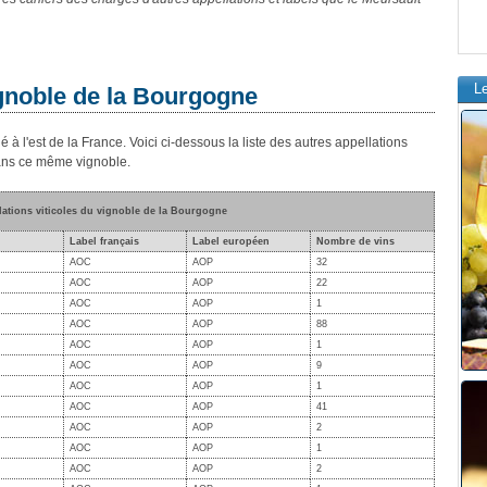
L
ignoble de la Bourgogne
é à l'est de la France. Voici ci-dessous la liste des autres appellations
dans ce même vignoble.
lations viticoles du vignoble de la Bourgogne
Label français
Label européen
Nombre de vins
AOC
AOP
32
AOC
AOP
22
AOC
AOP
1
AOC
AOP
88
AOC
AOP
1
AOC
AOP
9
AOC
AOP
1
AOC
AOP
41
AOC
AOP
2
AOC
AOP
1
AOC
AOP
2