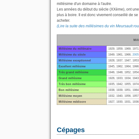
millésime d'un domaine à l'autre.
Les années du début du siècle (XXème), ont une
plus à boire. Il est donc vivement conseillé de se
acheter.
(Lire la suite des millésimes du vin Meursault ro
Mil
Millésime du millénaire
1929, 1959, 1969, 1971
Millésime du siècle
1949, 1961, 1966,
2005
Millésime exceptionnel
1928, 1937, 1947, 1953
Excellent millésime
1945, 1962, 1964, 199
Très grand millésime
1946, 1948, 1952, 1954
Grand millésime
1926, 1933, 1934, 1943
Très bon millésime
1935, 1942, 1955, 1974
Bon millésime
1938, 1939, 1951, 1984
Millésime moyen
1932, 1940, 1956, 1957
Millésime médiocre
1927, 1930, 1931, 1936
Cépages