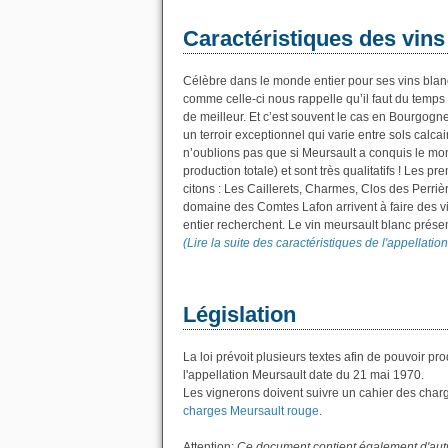
Caractéristiques des vins
Célèbre dans le monde entier pour ses vins blan
comme celle-ci nous rappelle qu’il faut du temps p
de meilleur. Et c’est souvent le cas en Bourgogn
un terroir exceptionnel qui varie entre sols calc
n’oublions pas que si Meursault a conquis le mon
production totale) et sont très qualitatifs ! Les
citons : Les Caillerets, Charmes, Clos des Perr
domaine des Comtes Lafon arrivent à faire des 
entier recherchent. Le vin meursault blanc présen
(Lire la suite des caractéristiques de l'appellatio
Législation
La loi prévoit plusieurs textes afin de pouvoir pr
l'appellation Meursault date du 21 mai 1970.
Les vignerons doivent suivre un cahier des charges
charges Meursault rouge
.
Attention
:
Ce document contient également d'autre