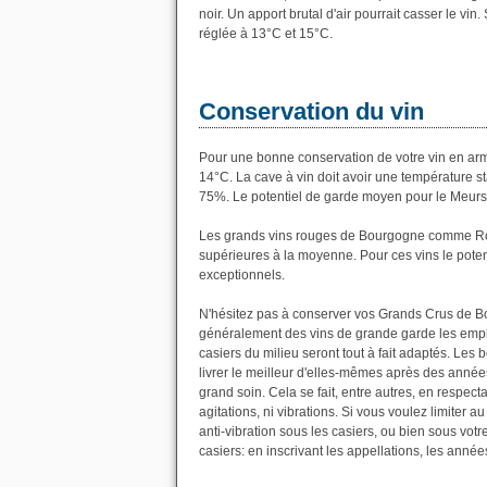
noir. Un apport brutal d'air pourrait casser le vin.
réglée à 13°C et 15°C.
Conservation du vin
Pour une bonne conservation de votre vin en armoi
14°C. La cave à vin doit avoir une température s
75%. Le potentiel de garde moyen pour le Meursa
Les grands vins rouges de Bourgogne comme Rom
supérieures à la moyenne. Pour ces vins le potent
exceptionnels.
N'hésitez pas à conserver vos Grands Crus de Bo
généralement des vins de grande garde les empla
casiers du milieu seront tout à fait adaptés. Les
livrer le meilleur d'elles-mêmes après des années
grand soin. Cela se fait, entre autres, en respecta
agitations, ni vibrations. Si vous voulez limiter
anti-vibration sous les casiers, ou bien sous vot
casiers: en inscrivant les appellations, les année