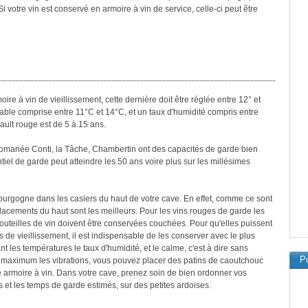
 Si votre vin est conservé en armoire à vin de service, celle-ci peut être
re à vin de vieillissement, cette dernière doit être réglée entre 12° et
table comprise entre 11°C et 14°C, et un taux d'humidité compris entre
ult rouge est de 5 à 15 ans.
anée Conti, la Tâche, Chambertin ont des capacités de garde bien
iel de garde peut atteindre les 50 ans voire plus sur les millésimes
urgogne dans les casiers du haut de votre cave. En effet, comme ce sont
cements du haut sont les meilleurs. Pour les vins rouges de garde les
 bouteilles de vin doivent être conservées couchées. Pour qu'elles puissent
 de vieillissement, il est indispensable de les conserver avec le plus
nt les températures le taux d'humidité, et le calme, c'est à dire sans
Pu
 au maximum les vibrations, vous pouvez placer des patins de caoutchouc
re armoire à vin. Dans votre cave, prenez soin de bien ordonner vos
s et les temps de garde estimés, sur des petites ardoises.