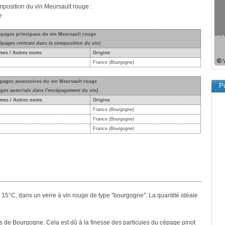
omposition du vin Meursault rouge :
e
epages principaux du vin Meursault rouge
épages rentrant dans la composition du vin)
mes / Autres noms
Origine
France
(Bourgogne)
epages accessoires du vin Meursault rouge
Pu
ages autorisés dans l'encépagement du vin)
mes / Autres noms
Origine
France
(Bourgogne)
France
(Bourgogne)
France
(Bourgogne)
 15°C, dans un verre à vin rouge de type "bourgogne". La quantité idéale
 de Bourgogne. Cela est dû à la finesse des particules du cépage pinot