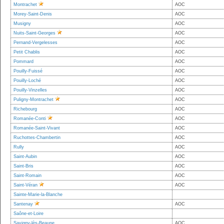
Montrachet
AOC
Morey-Saint-Denis
AOC
Musigny
AOC
Nuits-Saint-Georges
AOC
Pernand-Vergelesses
AOC
Petit Chablis
AOC
Pommard
AOC
Pouilly-Fuissé
AOC
Pouilly-Loché
AOC
Pouilly-Vinzelles
AOC
Puligny-Montrachet
AOC
Richebourg
AOC
Romanée-Conti
AOC
Romanée-Saint-Vivant
AOC
Ruchottes-Chambertin
AOC
Rully
AOC
Saint-Aubin
AOC
Saint-Bris
AOC
Saint-Romain
AOC
Saint-Véran
AOC
Sainte-Marie-la-Blanche
Santenay
AOC
Saône-et-Loire
Savigny-lès-Beaune
AOC