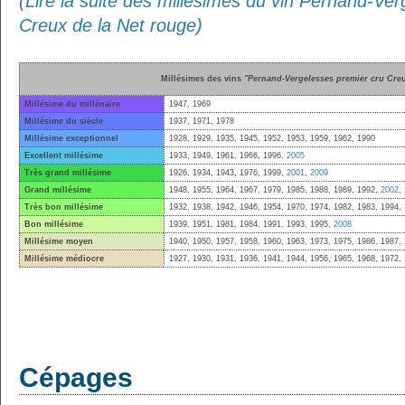
(Lire la suite des millésimes du vin Pernand-Ve
Creux de la Net rouge)
Millésimes des vins
"Pernand-Vergelesses premier cru Creu
Millésime du millénaire
1947, 1969
Millésime du siècle
1937, 1971, 1978
Millésime exceptionnel
1928, 1929, 1935, 1945, 1952, 1953, 1959, 1962, 1990
Excellent millésime
1933, 1949, 1961, 1966, 1996,
2005
Très grand millésime
1926, 1934, 1943, 1976, 1999,
2001
,
2009
Grand millésime
1948, 1955, 1964, 1967, 1979, 1985, 1988, 1989, 1992,
2002
,
Très bon millésime
1932, 1938, 1942, 1946, 1954, 1970, 1974, 1982, 1983, 1994,
Bon millésime
1939, 1951, 1981, 1984, 1991, 1993, 1995,
2008
Millésime moyen
1940, 1950, 1957, 1958, 1960, 1963, 1973, 1975, 1986, 1987,
Millésime médiocre
1927, 1930, 1931, 1936, 1941, 1944, 1956, 1965, 1968, 1972,
Cépages