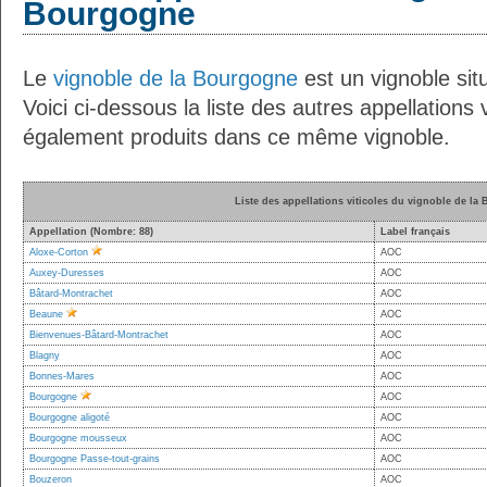
Bourgogne
Le
vignoble de la Bourgogne
est un vignoble situ
Voici ci-dessous la liste des autres appellations v
également produits dans ce même vignoble.
Liste des appellations viticoles du vignoble de la
Appellation (Nombre: 88)
Label français
Aloxe-Corton
AOC
Auxey-Duresses
AOC
Bâtard-Montrachet
AOC
Beaune
AOC
Bienvenues-Bâtard-Montrachet
AOC
Blagny
AOC
Bonnes-Mares
AOC
Bourgogne
AOC
Bourgogne aligoté
AOC
Bourgogne mousseux
AOC
Bourgogne Passe-tout-grains
AOC
Bouzeron
AOC