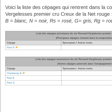
Voici la liste des cépages qui rentrent dans la 
Vergelesses premier cru Creux de la Net rouge 
B = blanc, N = noir, Rs = rosé, G= gris, Rg = r
Liste des cepages principaux du vin Pernand-Vergelesses premier 
(Principaux cépages rentrant dans la compositio
Cépage
Synonymes / Autres noms
Pinot N
Liste des cepages accessoires du vin Pernand-Vergelesses premier
(Autres cépages autorisés dans l'encépagement 
Cépage
Synonymes / Autres noms
Chardonnay B
Pinot B
Pinot G