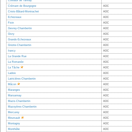
Coteaux de Tannay
Crémant de Bourgogne
AOC
Criots-Bâtard-Montrachet
AOC
Echezeaux
AOC
Fixin
AOC
Gevrey-Chambertin
AOC
Givry
AOC
Grands-Echezeaux
AOC
Griotte-Chambertin
AOC
Irancy
AOC
La Grande Rue
AOC
La Romanée
AOC
La Tâche
AOC
Ladoix
AOC
Latricières-Chambertin
AOC
Mâcon
AOC
Maranges
AOC
Marsannay
AOC
Mazis-Chambertin
AOC
Mazoyères-Chambertin
AOC
Mercurey
AOC
Meursault
AOC
Montagny
AOC
Monthélie
AOC