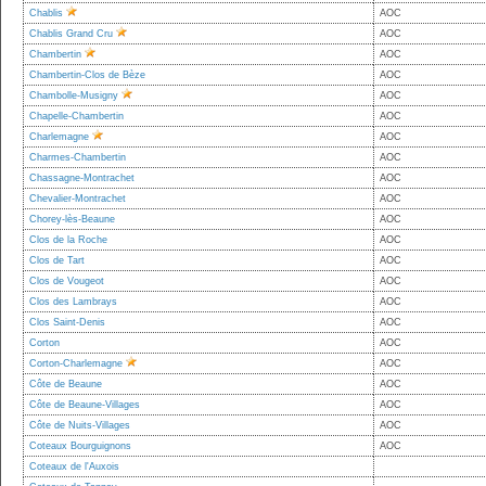
Chablis
AOC
Chablis Grand Cru
AOC
Chambertin
AOC
Chambertin-Clos de Bèze
AOC
Chambolle-Musigny
AOC
Chapelle-Chambertin
AOC
Charlemagne
AOC
Charmes-Chambertin
AOC
Chassagne-Montrachet
AOC
Chevalier-Montrachet
AOC
Chorey-lès-Beaune
AOC
Clos de la Roche
AOC
Clos de Tart
AOC
Clos de Vougeot
AOC
Clos des Lambrays
AOC
Clos Saint-Denis
AOC
Corton
AOC
Corton-Charlemagne
AOC
Côte de Beaune
AOC
Côte de Beaune-Villages
AOC
Côte de Nuits-Villages
AOC
Coteaux Bourguignons
AOC
Coteaux de l'Auxois