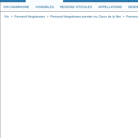
VIN CHAMPAGNE
VIGNOBLES
REGIONS VITICOLES
APPELLATIONS
DENO
Vin
>
Pernand-Vergelesses
>
Pernand-Vergelesses premier cru Creux de la Net
>
Pernand