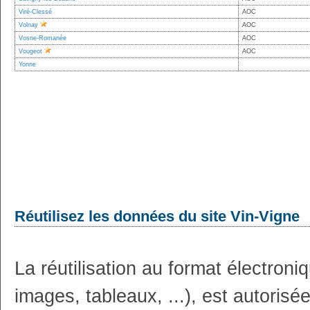
Viré-Clessé
AOC
Volnay
AOC
Vosne-Romanée
AOC
Vougeot
AOC
Yonne
Réutilisez les données du site Vin-Vigne
La réutilisation au format électron
images, tableaux, ...), est autoris