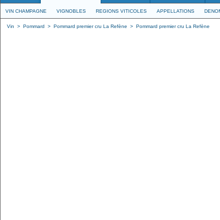
VIN CHAMPAGNE
VIGNOBLES
REGIONS VITICOLES
APPELLATIONS
DENO
Vin
>
Pommard
>
Pommard premier cru La Refène
>
Pommard premier cru La Refène