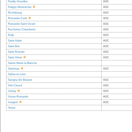
Pouilly-Vinzelles
AOC
Puligny-Montrachet
AOC
Richebourg
AOC
Romanée-Conti
AOC
Romanée-Saint-Vivant
AOC
Ruchottes-Chambertin
AOC
Rully
AOC
Saint-Aubin
AOC
Saint-Bris
AOC
Saint-Romain
AOC
Saint-Véran
AOC
Sainte-Marie-la-Blanche
Santenay
AOC
Saône-et-Loire
Savigny-lès-Beaune
AOC
Viré-Clessé
AOC
Volnay
AOC
Vosne-Romanée
AOC
Vougeot
AOC
Yonne