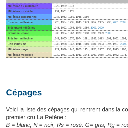
Millésime du millénaire
1928, 1929, 1978
Millésime du siècle
1937, 1961, 1971
Millésime exceptionnel
1947, 1953, 1959, 1966, 1969
Excellent millésime
1926, 1934, 1935, 1945, 1949, 1952, 1985, 1990,
2001
,
2005
Très grand millésime
1943, 1962, 1964, 1976, 1989,
2006
,
2009
Grand millésime
1933, 1954, 1967, 1979, 1988, 1996, 1999,
2002
Très bon millésime
1948, 1955, 1970, 1974, 1981, 1982, 1983, 1991, 1992, 1994,
Bon millésime
1932, 1938, 1942, 1946, 1960, 1984, 1993, 1995, 1997,
2008
,
Millésime moyen
1927, 1939, 1940, 1950, 1951, 1956, 1957, 1958, 1973, 1980,
Millésime médiocre
1930, 1931, 1936, 1941, 1944, 1963, 1965, 1968, 1972, 1975,
Cépages
Voici la liste des cépages qui rentrent dans la
premier cru La Refène :
B = blanc, N = noir, Rs = rosé, G= gris, Rg = r