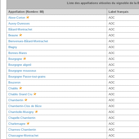
Liste des appellations viticoles du vignoble de la
Appellation (Nombre: 88)
Label français
Aloxe-Corton
AOC
Auxey-Duresses
AOC
Bâtard-Montrachet
AOC
Beaune
AOC
Bienvenues-Bâtard-Montrachet
AOC
Blagny
AOC
Bonnes-Mares
AOC
Bourgogne
AOC
Bourgogne aligoté
AOC
Bourgogne mousseux
AOC
Bourgogne Passe-tout-grains
AOC
Bouzeron
AOC
Chablis
AOC
Chablis Grand Cru
AOC
Chambertin
AOC
Chambertin-Clos de Bèze
AOC
Chambolle-Musigny
AOC
Chapelle-Chambertin
AOC
Charlemagne
AOC
Charmes-Chambertin
AOC
Chassagne-Montrachet
AOC