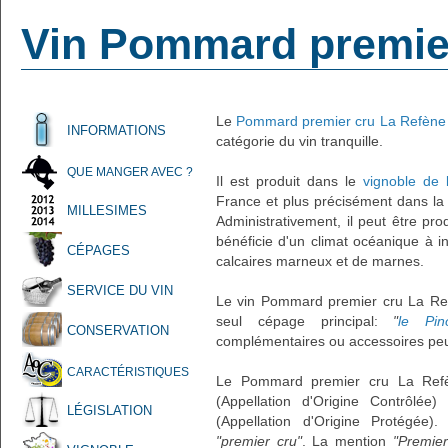
Vin Pommard premie
Le
Pommard premier cru La Refène
INFORMATIONS
catégorie du vin tranquille.
QUE MANGER AVEC ?
Il est produit dans le
vignoble de
France et plus précisément dans l
MILLESIMES
Administrativement, il peut être pr
bénéficie d'un climat océanique à in
CÉPAGES
calcaires marneux et de marnes.
SERVICE DU VIN
Le vin Pommard premier cru La Ref
seul cépage principal:
"
le Pi
CONSERVATION
complémentaires ou accessoires peuv
CARACTÉRISTIQUES
Le Pommard premier cru La Refè
(Appellation d'Origine Contrôlée
LÉGISLATION
(Appellation d'Origine Protégée)
"premier cru"
. La mention
"Premier