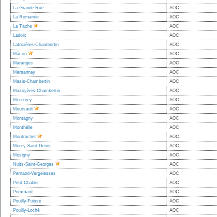
La Grande Rue
AOC
La Romanée
AOC
La Tâche
AOC
Ladoix
AOC
Latricières-Chambertin
AOC
Mâcon
AOC
Maranges
AOC
Marsannay
AOC
Mazis-Chambertin
AOC
Mazoyères-Chambertin
AOC
Mercurey
AOC
Meursault
AOC
Montagny
AOC
Monthélie
AOC
Montrachet
AOC
Morey-Saint-Denis
AOC
Musigny
AOC
Nuits-Saint-Georges
AOC
Pernand-Vergelesses
AOC
Petit Chablis
AOC
Pommard
AOC
Pouilly-Fuissé
AOC
Pouilly-Loché
AOC