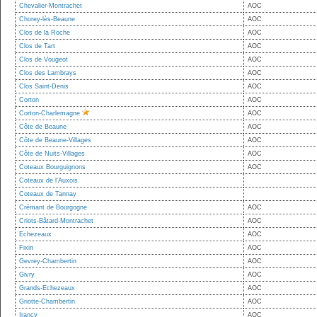
Chevalier-Montrachet
AOC
Chorey-lès-Beaune
AOC
Clos de la Roche
AOC
Clos de Tart
AOC
Clos de Vougeot
AOC
Clos des Lambrays
AOC
Clos Saint-Denis
AOC
Corton
AOC
Corton-Charlemagne
AOC
Côte de Beaune
AOC
Côte de Beaune-Villages
AOC
Côte de Nuits-Villages
AOC
Coteaux Bourguignons
AOC
Coteaux de l'Auxois
Coteaux de Tannay
Crémant de Bourgogne
AOC
Criots-Bâtard-Montrachet
AOC
Echezeaux
AOC
Fixin
AOC
Gevrey-Chambertin
AOC
Givry
AOC
Grands-Echezeaux
AOC
Griotte-Chambertin
AOC
Irancy
AOC