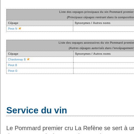
Liste des cepages principaux du vin Pommard premier
(Principaux cépages rentrant dans la compositio
Cépage
Synonymes / Autres noms
Pinot N
Liste des cepages accessoires du vin Pommard premier
(Autres cépages autorisés dans l'encépagement 
Cépage
Synonymes / Autres noms
Chardonnay B
Pinot B
Pinot G
Service du vin
Le Pommard premier cru La Refène se sert à u