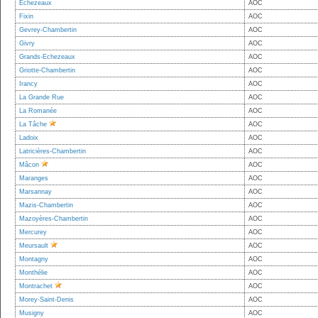
Echezeaux
AOC
Fixin
AOC
Gevrey-Chambertin
AOC
Givry
AOC
Grands-Echezeaux
AOC
Griotte-Chambertin
AOC
Irancy
AOC
La Grande Rue
AOC
La Romanée
AOC
La Tâche
AOC
Ladoix
AOC
Latricières-Chambertin
AOC
Mâcon
AOC
Maranges
AOC
Marsannay
AOC
Mazis-Chambertin
AOC
Mazoyères-Chambertin
AOC
Mercurey
AOC
Meursault
AOC
Montagny
AOC
Monthélie
AOC
Montrachet
AOC
Morey-Saint-Denis
AOC
Musigny
AOC