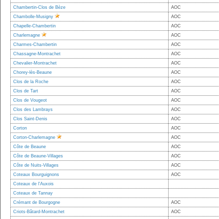
Chambertin-Clos de Bèze
AOC
Chambolle-Musigny
AOC
Chapelle-Chambertin
AOC
Charlemagne
AOC
Charmes-Chambertin
AOC
Chassagne-Montrachet
AOC
Chevalier-Montrachet
AOC
Chorey-lès-Beaune
AOC
Clos de la Roche
AOC
Clos de Tart
AOC
Clos de Vougeot
AOC
Clos des Lambrays
AOC
Clos Saint-Denis
AOC
Corton
AOC
Corton-Charlemagne
AOC
Côte de Beaune
AOC
Côte de Beaune-Villages
AOC
Côte de Nuits-Villages
AOC
Coteaux Bourguignons
AOC
Coteaux de l'Auxois
Coteaux de Tannay
Crémant de Bourgogne
AOC
Criots-Bâtard-Montrachet
AOC