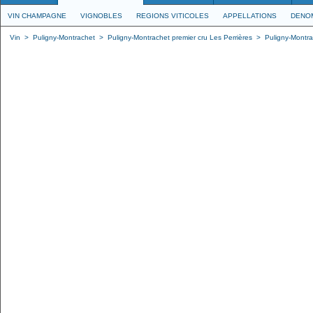
VIN CHAMPAGNE
VIGNOBLES
REGIONS VITICOLES
APPELLATIONS
DENO
Vin
>
Puligny-Montrachet
>
Puligny-Montrachet premier cru Les Perrières
>
Puligny-Montra