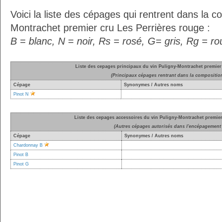
Voici la liste des cépages qui rentrent dans la c
Montrachet premier cru Les Perrières rouge :
B = blanc, N = noir, Rs = rosé, G= gris, Rg = r
Liste des cepages principaux du vin Puligny-Montrachet premier
(Principaux cépages rentrant dans la compositio
Cépage
Synonymes / Autres noms
Pinot N
Liste des cepages accessoires du vin Puligny-Montrachet premier
(Autres cépages autorisés dans l'encépagement 
Cépage
Synonymes / Autres noms
Chardonnay B
Pinot B
Pinot G