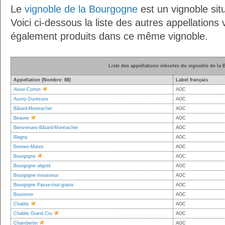
Le
vignoble de la Bourgogne
est un vignoble situ
Voici ci-dessous la liste des autres appellations v
également produits dans ce même vignoble.
Liste des appellations viticoles du vignoble de la
Appellation (Nombre: 88)
Label français
Aloxe-Corton
AOC
Auxey-Duresses
AOC
Bâtard-Montrachet
AOC
Beaune
AOC
Bienvenues-Bâtard-Montrachet
AOC
Blagny
AOC
Bonnes-Mares
AOC
Bourgogne
AOC
Bourgogne aligoté
AOC
Bourgogne mousseux
AOC
Bourgogne Passe-tout-grains
AOC
Bouzeron
AOC
Chablis
AOC
Chablis Grand Cru
AOC
Chambertin
AOC