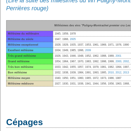
(Lire la suite des millésimes du vin Puligny-Mon
Perrières rouge)
Millésimes des vins
"Puligny-Montrachet premier cru Les
Millésime du millénaire
1945, 1959, 1978
Millésime du siècle
1947, 1966,
2005
Millésime exceptionnel
1928, 1929, 1935, 1937, 1953, 1961, 1969, 1971, 1976, 1990
Excellent millésime
1934, 1949, 1985, 1996,
2009
Très grand millésime
1926, 1943, 1946, 1948, 1952, 1962, 1988, 1989,
2001
Grand millésime
1954, 1964, 1967, 1970, 1983, 1992, 1998, 1999,
2000
,
2002
,
Très bon millésime
1933, 1942, 1955, 1957, 1974, 1979, 1981, 1982, 1994, 1997,
Bon millésime
1932, 1938, 1939, 1984, 1991, 1993, 1995,
2010
,
2012
,
2013
Millésime moyen
1940, 1950, 1951, 1960, 1965, 1972, 1973, 1986, 1987
Millésime médiocre
1927, 1930, 1931, 1936, 1941, 1944, 1956, 1958, 1963, 1968,
Cépages