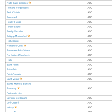
Nuits-Saint-Georges
AOC
Pernand-Vergelesses
AOC
Petit Chablis
AOC
Pommard
AOC
Pouilly-Fuissé
AOC
Pouilly-Loché
AOC
Pouilly-Vinzelles
AOC
Puligny-Montrachet
AOC
Richebourg
AOC
Romanée-Conti
AOC
Romanée-Saint-Vivant
AOC
Ruchottes-Chambertin
AOC
Rully
AOC
Saint-Aubin
AOC
Saint-Bris
AOC
Saint-Romain
AOC
Saint-Véran
AOC
Sainte-Marie-la-Blanche
Santenay
AOC
Saône-et-Loire
Savigny-lès-Beaune
AOC
Viré-Clessé
AOC
Volnay
AOC