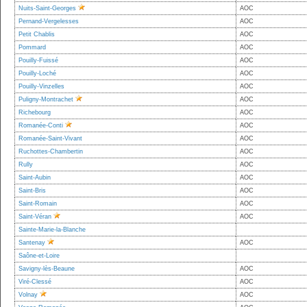
Nuits-Saint-Georges
AOC
Pernand-Vergelesses
AOC
Petit Chablis
AOC
Pommard
AOC
Pouilly-Fuissé
AOC
Pouilly-Loché
AOC
Pouilly-Vinzelles
AOC
Puligny-Montrachet
AOC
Richebourg
AOC
Romanée-Conti
AOC
Romanée-Saint-Vivant
AOC
Ruchottes-Chambertin
AOC
Rully
AOC
Saint-Aubin
AOC
Saint-Bris
AOC
Saint-Romain
AOC
Saint-Véran
AOC
Sainte-Marie-la-Blanche
Santenay
AOC
Saône-et-Loire
Savigny-lès-Beaune
AOC
Viré-Clessé
AOC
Volnay
AOC