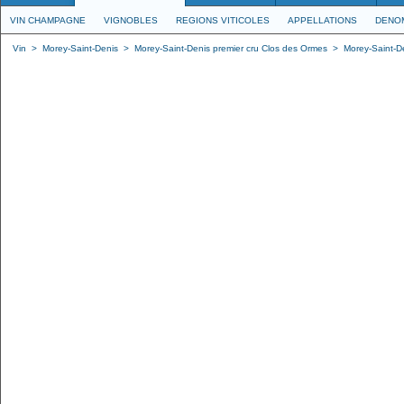
VIN CHAMPAGNE
VIGNOBLES
REGIONS VITICOLES
APPELLATIONS
DENO
Vin
>
Morey-Saint-Denis
>
Morey-Saint-Denis premier cru Clos des Ormes
>
Morey-Saint-D