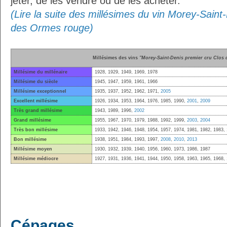
jeter, de les vendre ou de les acheter.
(Lire la suite des millésimes du vin Morey-Saint
des Ormes rouge)
Millésimes des vins
"Morey-Saint-Denis premier cru Clos
Millésime du millénaire
1928, 1929, 1949, 1969, 1978
Millésime du siècle
1945, 1947, 1959, 1961, 1966
Millésime exceptionnel
1935, 1937, 1952, 1962, 1971,
2005
Excellent millésime
1926, 1934, 1953, 1964, 1976, 1985, 1990,
2001
,
2009
Très grand millésime
1943, 1989, 1996,
2002
Grand millésime
1955, 1967, 1970, 1979, 1988, 1992, 1999,
2003
,
2004
Très bon millésime
1933, 1942, 1946, 1948, 1954, 1957, 1974, 1981, 1982, 1983,
Bon millésime
1938, 1951, 1984, 1993, 1997,
2008
,
2010
,
2013
Millésime moyen
1930, 1932, 1939, 1940, 1956, 1960, 1973, 1986, 1987
Millésime médiocre
1927, 1931, 1936, 1941, 1944, 1950, 1958, 1963, 1965, 1968,
Cépages