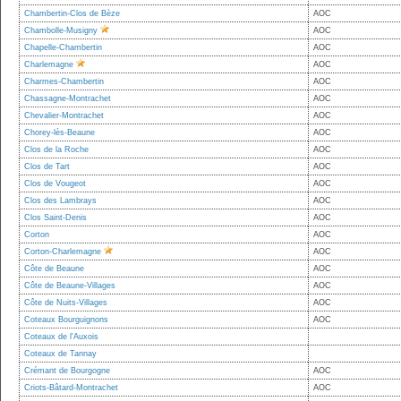
Chambertin-Clos de Bèze
AOC
Chambolle-Musigny
AOC
Chapelle-Chambertin
AOC
Charlemagne
AOC
Charmes-Chambertin
AOC
Chassagne-Montrachet
AOC
Chevalier-Montrachet
AOC
Chorey-lès-Beaune
AOC
Clos de la Roche
AOC
Clos de Tart
AOC
Clos de Vougeot
AOC
Clos des Lambrays
AOC
Clos Saint-Denis
AOC
Corton
AOC
Corton-Charlemagne
AOC
Côte de Beaune
AOC
Côte de Beaune-Villages
AOC
Côte de Nuits-Villages
AOC
Coteaux Bourguignons
AOC
Coteaux de l'Auxois
Coteaux de Tannay
Crémant de Bourgogne
AOC
Criots-Bâtard-Montrachet
AOC