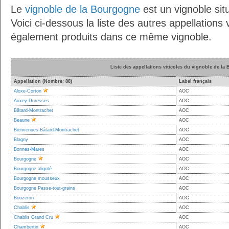
Le
vignoble de la Bourgogne
est un vignoble situ
Voici ci-dessous la liste des autres appellations v
également produits dans ce même vignoble.
Liste des appellations viticoles du vignoble de la
Appellation (Nombre: 88)
Label français
Aloxe-Corton
AOC
Auxey-Duresses
AOC
Bâtard-Montrachet
AOC
Beaune
AOC
Bienvenues-Bâtard-Montrachet
AOC
Blagny
AOC
Bonnes-Mares
AOC
Bourgogne
AOC
Bourgogne aligoté
AOC
Bourgogne mousseux
AOC
Bourgogne Passe-tout-grains
AOC
Bouzeron
AOC
Chablis
AOC
Chablis Grand Cru
AOC
Chambertin
AOC