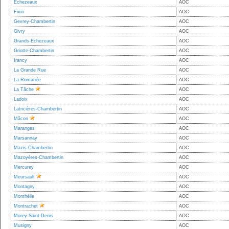
Echezeaux
AOC
Fixin
AOC
Gevrey-Chambertin
AOC
Givry
AOC
Grands-Echezeaux
AOC
Griotte-Chambertin
AOC
Irancy
AOC
La Grande Rue
AOC
La Romanée
AOC
La Tâche
AOC
Ladoix
AOC
Latricières-Chambertin
AOC
Mâcon
AOC
Maranges
AOC
Marsannay
AOC
Mazis-Chambertin
AOC
Mazoyères-Chambertin
AOC
Mercurey
AOC
Meursault
AOC
Montagny
AOC
Monthélie
AOC
Montrachet
AOC
Morey-Saint-Denis
AOC
Musigny
AOC