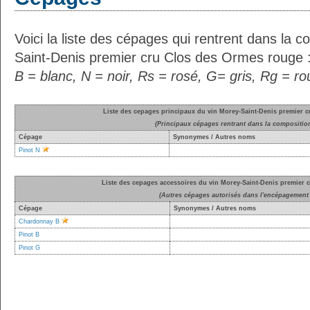
Voici la liste des cépages qui rentrent dans la 
Saint-Denis premier cru Clos des Ormes rouge 
B = blanc, N = noir, Rs = rosé, G= gris, Rg = r
Liste des cepages principaux du vin Morey-Saint-Denis premier 
(Principaux cépages rentrant dans la compositio
Cépage
Synonymes / Autres noms
Pinot N
Liste des cepages accessoires du vin Morey-Saint-Denis premier
(Autres cépages autorisés dans l'encépagement 
Cépage
Synonymes / Autres noms
Chardonnay B
Pinot B
Pinot G